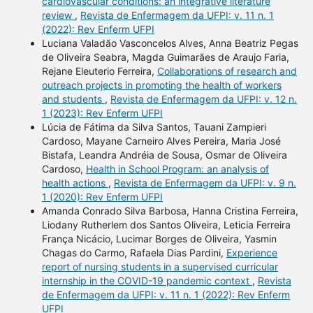
cardiovascular conditions: an integrative literature
review
,
Revista de Enfermagem da UFPI: v. 11 n. 1
(2022): Rev Enferm UFPI
Luciana Valadão Vasconcelos Alves, Anna Beatriz Pegas
de Oliveira Seabra, Magda Guimarães de Araujo Faria,
Rejane Eleuterio Ferreira,
Collaborations of research and
outreach projects in promoting the health of workers
and students
,
Revista de Enfermagem da UFPI: v. 12 n.
1 (2023): Rev Enferm UFPI
Lúcia de Fátima da Silva Santos, Tauani Zampieri
Cardoso, Mayane Carneiro Alves Pereira, Maria José
Bistafa, Leandra Andréia de Sousa, Osmar de Oliveira
Cardoso,
Health in School Program: an analysis of
health actions
,
Revista de Enfermagem da UFPI: v. 9 n.
1 (2020): Rev Enferm UFPI
Amanda Conrado Silva Barbosa, Hanna Cristina Ferreira,
Liodany Rutherlem dos Santos Oliveira, Leticia Ferreira
França Nicácio, Lucimar Borges de Oliveira, Yasmin
Chagas do Carmo, Rafaela Dias Pardini,
Experience
report of nursing students in a supervised curricular
internship in the COVID-19 pandemic context
,
Revista
de Enfermagem da UFPI: v. 11 n. 1 (2022): Rev Enferm
UFPI