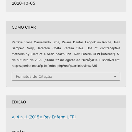
2020-10-05
COMO CITAR
Patrícia Viana Carvalhêdo Lima, Raiana Dantas Leopoldino Rocha, Inez
Sampaio Nery, Jeferson Costa Pereira Silva. Use of contraceptive
methods by users of a basic health unit . Rev Enferm UFPI [Internet]. 5º
de outubro de 2020 [citado 6º de agosto de 2026];4(1). Disponível em:
https://periodicos.ufpi.br/index.php/reufpi/article/view/235
Fomatos de Citação
EDIÇÃO
v. 4 n. 1 (2015): Rev Enferm UFPI