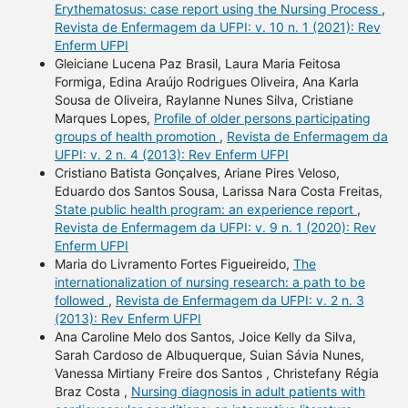
Erythematosus: case report using the Nursing Process
,
Revista de Enfermagem da UFPI: v. 10 n. 1 (2021): Rev
Enferm UFPI
Gleiciane Lucena Paz Brasil, Laura Maria Feitosa
Formiga, Edina Araújo Rodrigues Oliveira, Ana Karla
Sousa de Oliveira, Raylanne Nunes Silva, Cristiane
Marques Lopes,
Profile of older persons participating
groups of health promotion
,
Revista de Enfermagem da
UFPI: v. 2 n. 4 (2013): Rev Enferm UFPI
Cristiano Batista Gonçalves, Ariane Pires Veloso,
Eduardo dos Santos Sousa, Larissa Nara Costa Freitas,
State public health program: an experience report
,
Revista de Enfermagem da UFPI: v. 9 n. 1 (2020): Rev
Enferm UFPI
Maria do Livramento Fortes Figueireido,
The
internationalization of nursing research: a path to be
followed
,
Revista de Enfermagem da UFPI: v. 2 n. 3
(2013): Rev Enferm UFPI
Ana Caroline Melo dos Santos, Joice Kelly da Silva,
Sarah Cardoso de Albuquerque, Suian Sávia Nunes,
Vanessa Mirtiany Freire dos Santos , Christefany Régia
Braz Costa ,
Nursing diagnosis in adult patients with