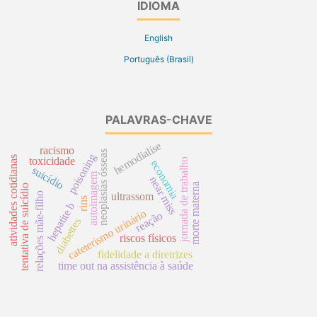
IDIOMA
English
Português (Brasil)
PALAVRAS-CHAVE
hemodialíse
racismo
neoplasias ósseas
poisoning
atividades cotidianas
toxicidade
jornada de trabalho
economia
suicídio
autoimagem
near miss
morte materna
tentativa de suicídio
relações mãe-filho
ultrassom
rins
hepatite b
cateterismo urinário
reação
diabettes
riscos físicos
fidelidade a diretrizes
time out na assistência à saúde