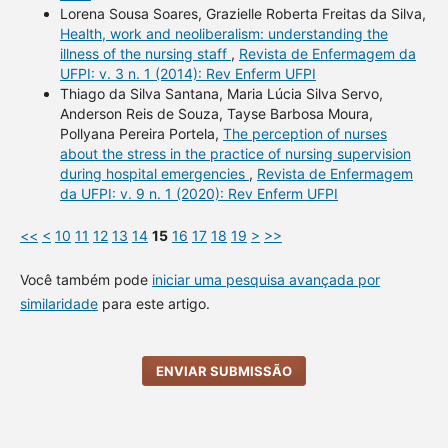
Lorena Sousa Soares, Grazielle Roberta Freitas da Silva,
Health, work and neoliberalism: understanding the
illness of the nursing staff
,
Revista de Enfermagem da
UFPI: v. 3 n. 1 (2014): Rev Enferm UFPI
Thiago da Silva Santana, Maria Lúcia Silva Servo,
Anderson Reis de Souza, Tayse Barbosa Moura,
Pollyana Pereira Portela,
The perception of nurses
about the stress in the practice of nursing supervision
during hospital emergencies
,
Revista de Enfermagem
da UFPI: v. 9 n. 1 (2020): Rev Enferm UFPI
<<
<
10
11
12
13
14
15
16
17
18
19
>
>>
Você também pode
iniciar uma pesquisa avançada por
similaridade
para este artigo.
ENVIAR SUBMISSÃO