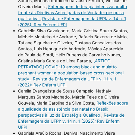
Santos, Mariana Kathleen da Costa Ferreira, Vinícius de
Oliveira Muniz,
Enfermagem de terapia intensiva adulto
frente às Diretivas Antecipadas de Vontade: pesquisa
qualitativa
,
Revista de Enfermagem da UFPI: v. 14 n. 1
(2025): Rev Enferm UFPI
Gabrielle Silva Cavalcante, Maria Cristina Souza Santos,
Michele Monteiro de Andrade, Rafaela Bezerra de Melo,
Tatiane Siqueira de Oliveira, Gustavo Gonçalves dos
Santos, Luis Henrique de Andrade, Mônica Aparecida
de Paula de Sordi, Hélio Rubens de Carvalho Nunes,
Cristina Maria Garcia de Lima Parada,
[ARTIGO
RETRATADO] COVID-19 among black and mulatto
pregnant women: a population-based cross-sectional
study
,
Revista de Enfermagem da UFPI: v. 11 n. 1
(2022): Rev Enferm UFPI
Camila Evangelista de Sousa Campelo, Nathaly
Marques Santos Machado, Márcia Teles de Oliveira
Gouveia, Maria Carolina da Silva Costa,
Reflexões sobre
a qualidade da assistência perinatal no Brasil:
perspectivas à luz da Estratégia Qualineo
,
Revista de
Enfermagem da UFPI: v. 14 n. 1 (2025): Rev Enferm
UFPI
Gabriela Araújo Rocha, Denival Nascimento Vieira