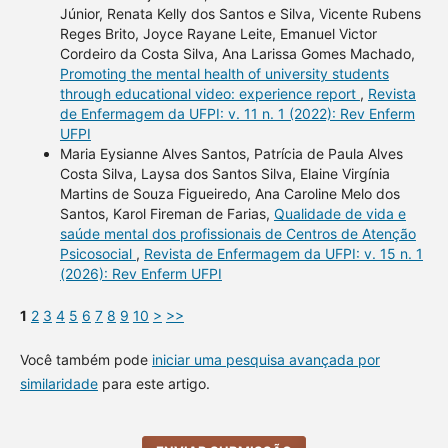
Júnior, Renata Kelly dos Santos e Silva, Vicente Rubens
Reges Brito, Joyce Rayane Leite, Emanuel Victor
Cordeiro da Costa Silva, Ana Larissa Gomes Machado,
Promoting the mental health of university students
through educational video: experience report
,
Revista
de Enfermagem da UFPI: v. 11 n. 1 (2022): Rev Enferm
UFPI
Maria Eysianne Alves Santos, Patrícia de Paula Alves
Costa Silva, Laysa dos Santos Silva, Elaine Virgínia
Martins de Souza Figueiredo, Ana Caroline Melo dos
Santos, Karol Fireman de Farias,
Qualidade de vida e
saúde mental dos profissionais de Centros de Atenção
Psicosocial
,
Revista de Enfermagem da UFPI: v. 15 n. 1
(2026): Rev Enferm UFPI
1
2
3
4
5
6
7
8
9
10
>
>>
Você também pode
iniciar uma pesquisa avançada por
similaridade
para este artigo.