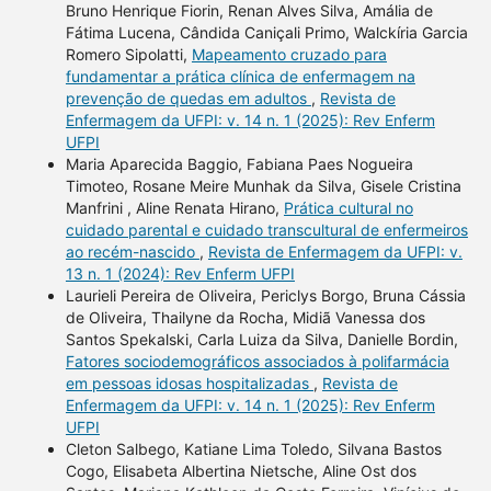
Bruno Henrique Fiorin, Renan Alves Silva, Amália de
Fátima Lucena, Cândida Caniçali Primo, Walckíria Garcia
Romero Sipolatti,
Mapeamento cruzado para
fundamentar a prática clínica de enfermagem na
prevenção de quedas em adultos
,
Revista de
Enfermagem da UFPI: v. 14 n. 1 (2025): Rev Enferm
UFPI
Maria Aparecida Baggio, Fabiana Paes Nogueira
Timoteo, Rosane Meire Munhak da Silva, Gisele Cristina
Manfrini , Aline Renata Hirano,
Prática cultural no
cuidado parental e cuidado transcultural de enfermeiros
ao recém-nascido
,
Revista de Enfermagem da UFPI: v.
13 n. 1 (2024): Rev Enferm UFPI
Laurieli Pereira de Oliveira, Periclys Borgo, Bruna Cássia
de Oliveira, Thailyne da Rocha, Midiã Vanessa dos
Santos Spekalski, Carla Luiza da Silva, Danielle Bordin,
Fatores sociodemográficos associados à polifarmácia
em pessoas idosas hospitalizadas
,
Revista de
Enfermagem da UFPI: v. 14 n. 1 (2025): Rev Enferm
UFPI
Cleton Salbego, Katiane Lima Toledo, Silvana Bastos
Cogo, Elisabeta Albertina Nietsche, Aline Ost dos