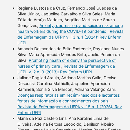
Regiane Lustosa da Cruz, Fernando José Guedes da
Silva Júnior, Jaqueline Carvalho e Silva Sales, Maria
Zélia de Araújo Madeira, Angélica Martins de Souza
Gonçalves,
Anxiety, depression, and suicide risk among
health workers during the COVID-19 pandemic
,
Revista
de Enfermagem da UFPI: v. 13 n. 1 (2024): Rev Enferm
UFPI
Amanda Delmondes de Brito Fontenele, Raylanne Nunes
Silva, Maria Aparecida Mendes Brito, Joélio Pereira da
Silva,
Promoting health of elderly the perspective of
nurses of primary care
,
Revista de Enfermagem da
UFPI: v. 2 n. 3 (2013): Rev Enferm UFPI
Juliane Pagliari Araujo, Adriana Martins Gallo, Denise
Desconsi, Carolina Mathiolli, Jaqueline Aparecida
Raminelli, Sonia Silva Marcon, Adriana Valongo Zani,
Doenças respiratórias em recém-nascidos e lactentes:
fontes de informação e conhecimentos dos pais
,
Revista de Enfermagem da UFPI: v. 15 n. 1 (2026): Rev
Enferm UFPI
Maria da Paz Castelo Lins, Ana Karoline Lima de
Oliveira, Adelina Feitosa Leopoldo, Denilson Ribeiro
Dimas, Jonas Loiola Gonçalves, Jéssica Renata Bastos