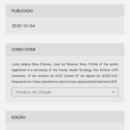
PUBLICADO
2020-10-04
COMO CITAR
Luzia Helena Silva Chaves, José de Ribamar Ross. Profile of the adults
registered in a microarea of the Family Health Strategy. Rev Enferm UFPI
[Internet]. 4º de outubro de 2020 [citado 9º de agosto de 2026];3(4).
Disponível em: https://periodicos.ufpi.br/index.php/reufpi/article/view/205
Fomatos de Citação
EDIÇÃO