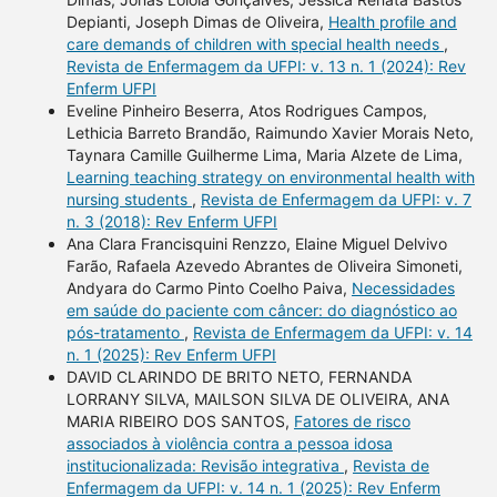
Depianti, Joseph Dimas de Oliveira,
Health profile and
care demands of children with special health needs
,
Revista de Enfermagem da UFPI: v. 13 n. 1 (2024): Rev
Enferm UFPI
Eveline Pinheiro Beserra, Atos Rodrigues Campos,
Lethicia Barreto Brandão, Raimundo Xavier Morais Neto,
Taynara Camille Guilherme Lima, Maria Alzete de Lima,
Learning teaching strategy on environmental health with
nursing students
,
Revista de Enfermagem da UFPI: v. 7
n. 3 (2018): Rev Enferm UFPI
Ana Clara Francisquini Renzzo, Elaine Miguel Delvivo
Farão, Rafaela Azevedo Abrantes de Oliveira Simoneti,
Andyara do Carmo Pinto Coelho Paiva,
Necessidades
em saúde do paciente com câncer: do diagnóstico ao
pós-tratamento
,
Revista de Enfermagem da UFPI: v. 14
n. 1 (2025): Rev Enferm UFPI
DAVID CLARINDO DE BRITO NETO, FERNANDA
LORRANY SILVA, MAILSON SILVA DE OLIVEIRA, ANA
MARIA RIBEIRO DOS SANTOS,
Fatores de risco
associados à violência contra a pessoa idosa
institucionalizada: Revisão integrativa
,
Revista de
Enfermagem da UFPI: v. 14 n. 1 (2025): Rev Enferm