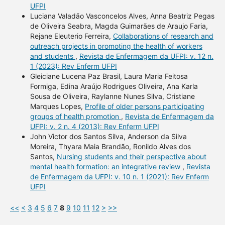
UFPI
Luciana Valadão Vasconcelos Alves, Anna Beatriz Pegas
de Oliveira Seabra, Magda Guimarães de Araujo Faria,
Rejane Eleuterio Ferreira,
Collaborations of research and
outreach projects in promoting the health of workers
and students
,
Revista de Enfermagem da UFPI: v. 12 n.
1 (2023): Rev Enferm UFPI
Gleiciane Lucena Paz Brasil, Laura Maria Feitosa
Formiga, Edina Araújo Rodrigues Oliveira, Ana Karla
Sousa de Oliveira, Raylanne Nunes Silva, Cristiane
Marques Lopes,
Profile of older persons participating
groups of health promotion
,
Revista de Enfermagem da
UFPI: v. 2 n. 4 (2013): Rev Enferm UFPI
John Victor dos Santos Silva, Anderson da Silva
Moreira, Thyara Maia Brandão, Ronildo Alves dos
Santos,
Nursing students and their perspective about
mental health formation: an integrative review
,
Revista
de Enfermagem da UFPI: v. 10 n. 1 (2021): Rev Enferm
UFPI
<<
<
3
4
5
6
7
8
9
10
11
12
>
>>