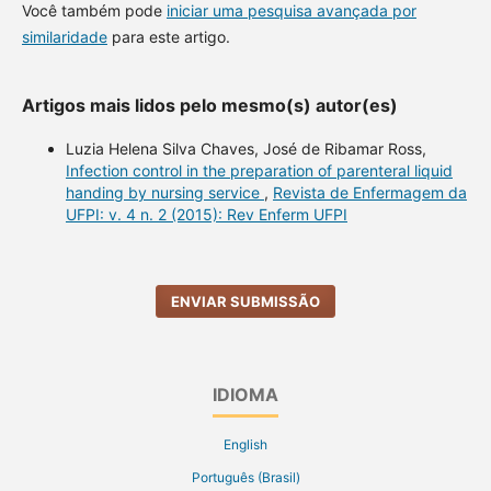
Você também pode
iniciar uma pesquisa avançada por
similaridade
para este artigo.
Artigos mais lidos pelo mesmo(s) autor(es)
Luzia Helena Silva Chaves, José de Ribamar Ross,
Infection control in the preparation of parenteral liquid
handing by nursing service
,
Revista de Enfermagem da
UFPI: v. 4 n. 2 (2015): Rev Enferm UFPI
ENVIAR SUBMISSÃO
IDIOMA
English
Português (Brasil)