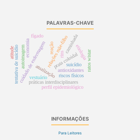
PALAVRAS-CHAVE
caminhada
fígado
relações mãe-filho
economia
cuidado de enfermagem
reação
etiologia
autoimagem
tentativa de suicídio
atitude
ratos wistar
rins
prata coloidal
suicídio
atualização
antioxidantes
riscos físicos
vestuário
práticas interdisciplinares
perfil epidemiológico
INFORMAÇÕES
Para Leitores