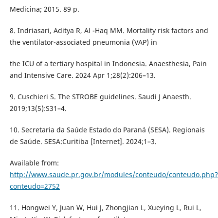
Medicina; 2015. 89 p.
8. Indriasari, Aditya R, Al -Haq MM. Mortality risk factors and
the ventilator-associated pneumonia (VAP) in
the ICU of a tertiary hospital in Indonesia. Anaesthesia, Pain
and Intensive Care. 2024 Apr 1;28(2):206–13.
9. Cuschieri S. The STROBE guidelines. Saudi J Anaesth.
2019;13(5):S31–4.
10. Secretaria da Saúde Estado do Paraná (SESA). Regionais
de Saúde. SESA:Curitiba [Internet]. 2024;1–3.
Available from:
http://www.saude.pr.gov.br/modules/conteudo/conteudo.php?
conteudo=2752
11. Hongwei Y, Juan W, Hui J, Zhongjian L, Xueying L, Rui L,