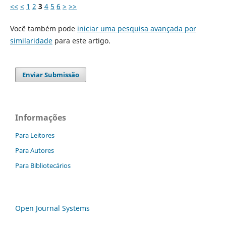
<<
<
1
2
3
4
5
6
>
>>
Você também pode
iniciar uma pesquisa avançada por
similaridade
para este artigo.
Enviar Submissão
Informações
Para Leitores
Para Autores
Para Bibliotecários
Open Journal Systems