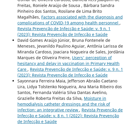
Freitas, Roniele Araújo de Sousa , Bárbara Sandra
Pinheiro dos Santos, Rosilane de Lima Brito
Magalhães,
Factors associated with the diagnosis and
complications of COVID-19 among health personnel
,
Revista Prevenção de Infecção e Saúde: v. 9 n. 1
(2023): Revista Prevenção de Infecção e Saúde
David Gomes Araújo Júnior, Bruna Fontenele de
Meneses, Jevanildo Paulino Aguiar, Antônia Larissa de
Miranda Cardoso, Joaciara Nogueira de Sales, Jordânia
Marques de Oliveira Freire,
Users' perception of
hesitancy and delay in vaccination in Primary Health
Care
,
Revista Prevenção de Infecção e Saúde: v. 9 n. 1
(2023): Revista Prevenção de Infecção e Saúde
Sayonnara Ferreira Maia, Jefferson Abraão Caetano
Lira, Lidya Tolstenko Nogueira, Ana Maria Ribeiro dos
Santos, Fernanda Valéria Silva Dantas Avelino,
Grazielle Roberta Freitas da Silva,
Moisture in
hemodialysis catheter dressings and the risk of
infection: an integrative review
,
Revista Prevenção de
Infecção e Saúde: v. 8 n. 1 (2022): Revista Prevenção
de Infecção e Saúde