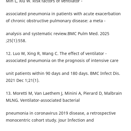
Min L, Xiu W. Risk factors of ventilator -
associated pneumonia in patients with acute exacerbation
of chronic obstructive pulmonary disease: a meta -
analysis and systematic review.BMC Pulm Med. 2025
;25(1):558.
12. Luo W, Xing R, Wang C. The effect of ventilator -
associated pneumonia on the prognosis of intensive care
unit patients within 90 days and 180 days. BMC Infect Dis.
2021 Dec 1;21(1).
13. Moretti M, Van Laethem J, Minini A, Pierard D, Malbrain
MLNG. Ventilator-associated bacterial
pneumonia in coronavirus 2019 disease, a retrospective
monocentric cohort study. Jour Infection and