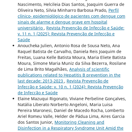
Nascimento, Helcileia Dias Santos, Joaquim Guerra de
Oliveira Neto, Silvia Minharro Barbosa Prado,
Perfil
clínico- epidemiológico de pacientes com dengue com
sinais de alarme e dengue grave em hospital
universitário
,
Revista Prevenção de Infecção e Saúde:
v. 11 n. 1 (2025): Revista Prevenção de Infecção e
Saúde
Anoucheka Julien, Antonio Rosa de Sousa Neto, Ana
Raquel Batista de Carvalho, Daniela Reis Joaquim de
Freitas, Luana Kelle Batista Moura, Maria Eliete Batista
Moura, Simone Maria Muniz da Silva Bezerra, Rosilane
de Lima Brito Magalhães,
Analysis of scientific
publications related to Hepatitis B prevention in the
last decade: 2013-2023
,
Revista Prevenção de
Infecção e Saúde: v. 10 n. 1 (2024): Revista Prevenção
de Infecção e Saúde
Elaine Mazuqui Rigonato, Viviane Perbeline Gonçalves,
Natália Liberato Norberto Angeloni, Maria Luisa
Pereira Maronesi, Daniel de Macedo Rocha, Lomberto
Ariel Romeu Valle, Helder de Pádua Lima, Aires Garcia
dos Santos Junior,
Monitoring Cleaning and
Disinfection in a Respiratory Syndrome Unit Amid the