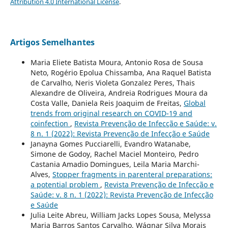
Attribution 4.0 International License
.
Artigos Semelhantes
Maria Eliete Batista Moura, Antonio Rosa de Sousa
Neto, Rogério Epolua Chissamba, Ana Raquel Batista
de Carvalho, Neris Violeta Gonzalez Peres, Thais
Alexandre de Oliveira, Andreia Rodrigues Moura da
Costa Valle, Daniela Reis Joaquim de Freitas,
Global
trends from original research on COVID-19 and
coinfection
,
Revista Prevenção de Infecção e Saúde: v.
8 n. 1 (2022): Revista Prevenção de Infecção e Saúde
Janayna Gomes Pucciarelli, Evandro Watanabe,
Simone de Godoy, Rachel Maciel Monteiro, Pedro
Castania Amadio Domingues, Leila Maria Marchi-
Alves,
Stopper fragments in parenteral preparations:
a potential problem
,
Revista Prevenção de Infecção e
Saúde: v. 8 n. 1 (2022): Revista Prevenção de Infecção
e Saúde
Julia Leite Abreu, William Jacks Lopes Sousa, Melyssa
Maria Barros Santos Carvalho, Wágnar Silva Morais