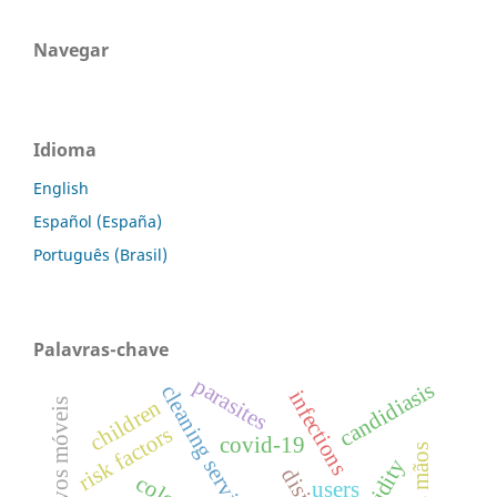
Navegar
Idioma
English
Español (España)
Português (Brasil)
Palavras-chave
parasites
candidiasis
cleaning service
infections
children
aplicativos móveis
risk factors
covid-19
users