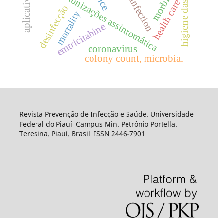
higiene das mãos
morbidity
disinfection
colonizações assintomática
health care
desinfecção
mortality
emtricitabine
coronavirus
colony count, microbial
Revista Prevenção de Infecção e Saúde. Universidade
Federal do Piauí. Campus Min. Petrônio Portella.
Teresina. Piauí. Brasil. ISSN 2446-7901