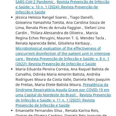
SARS-CoV-2 Pandemic
,
Revista Prevenção de Infecção
e Saúde: v. 10 n. 1 (2024): Revista Prevenção de
Infecção e Saúde
Jéssica Heloiza Rangel Soares , Tiago Danelli,
Giovanna Yamashita Tomita, Ana Carolina Souza de
Lima, Renata Pires de Arruda Faggion , Stefani Lino
Cardin , Thilara Alessandra de Oliveira , Marcia
Regina Eches Perugini, Mauren T. G. Mendes Tacla ,
Renata Aparecida Belei, Gilselena Kerbauy ,
Microbiological evaluation of the effectiveness of
concurrent disinfection of the patient unit in intensive
care
,
Revista Prevenção de Infecção e Saúde: v. 8 n. 1
(2022): Revista Prevenção de Infecção e Saúde
Maria Eduarda Pereira Correia, Ana Raquel Batista de
Carvalho, Odinéa Maria Amorim Batista, Andréia
Rodrigues Moura da Costa Valle, Daniela Reis Joaquim
de Freitas, Maria Eliete Batista Moura,
Prevalência da
Síndrome Respiratória Aguda Grave por COVID-19 em
uma Capital do Nordeste do Brasil:
,
Revista Prevenção
de Infecção e Saúde: v. 11 n. 1 (2025): Revista
Prevenção de Infecção e Saúde
Emanoelle Fernandes Silva , Renata Karina Reis,
Osmar de Oliveira Cardoso, Daniela Reis Joaquim de