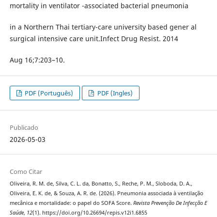
mortality in ventilator -associated bacterial pneumonia
in a Northern Thai tertiary-care university based gener al
surgical intensive care unit.Infect Drug Resist. 2014
Aug 16;7:203–10.
PDF (Português)
PDF (Ingles)
Publicado
2026-05-03
Como Citar
Oliveira, R. M. de, Silva, C. L. da, Bonatto, S., Reche, P. M., Sloboda, D. A.,
Oliveira, E. K. de, & Souza, A. R. de. (2026). Pneumonia associada à ventilação
mecânica e mortalidade: o papel do SOFA Score.
Revista Prevenção De Infecção E
Saúde
,
12
(1). https://doi.org/10.26694/repis.v12i1.6855