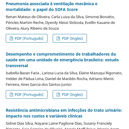
Pneumonia associada à ventilação mecânica e
mortalidade: o papel do SOFA Score
Renan Mateus de Oliveira, Carla Luiza da Silva, Simonei Bonatto,
Péricles Martim Reche, Dyenily Alessi Sloboda, Evellin Kauane de
Oliveira, Aiury Ribeiro de Souza
PDF (Português)
PDF (Ingles)
Desempenho e comprometimento de trabalhadores da
saúde em uma unidade de emergência brasileira: estudo
transversal
Isabella Bazan Faria , Larissa Lucia da Silva, Elaine Mazuqui Rigonato,
Helder de Pádua Lima, Daniel de Macêdo Rocha, Adriano Menis
Ferreira, Aires Garcia dos Santos Junior
PDF (Português)
PDF (Ingles)
Resistência antimicrobiana em infecções do trato urinário:
impacto nos custos e variáveis clínicas
Sidnei Dias Silva, Nayane Laine Paglione Dias, Susany Franciely
Pimenta, Caio Ferreira de Oliveira, Angela Maffi Paiva, Marcio Aram