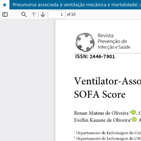
Pneumonia associada à ventilação mecânica e mortalidade: 