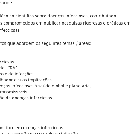
 saúde.
cnico-científico sobre doenças infecciosas, contribuindo
os comprometidos em publicar pesquisas rigorosas e práticas em
nfecciosas
tos que abordem os seguintes temas / áreas:
cciosas
de - IRAS
role de infecções
lhador e suas implicações
nças infecciosas à saúde global e planetária.
transmissíveis
ão de doenças infecciosas
m foco em doenças infecciosas
 a prevenção e o controle de infecção