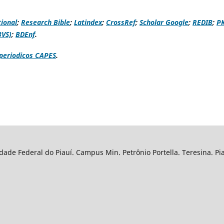
ional
;
Research Bible
;
Latindex
;
CrossRef
;
Scholar Google
;
REDIB
;
P
BVS)
;
BDEnf
.
periodicos CAPES
.
ade Federal do Piauí. Campus Min. Petrônio Portella. Teresina. Pia