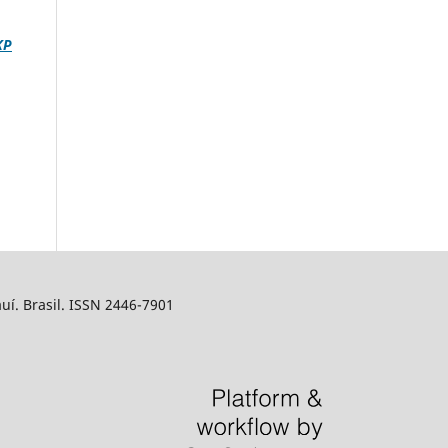
KP
uí. Brasil. ISSN 2446-7901