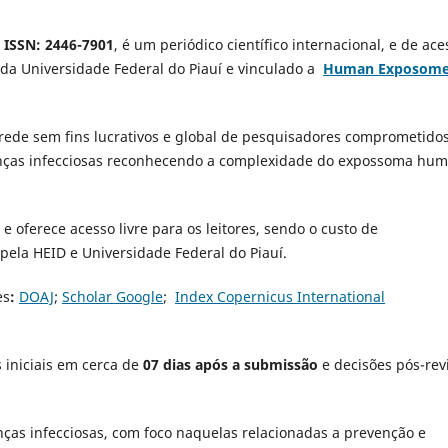
ISSN:
2446-7901
, é um periódico científico internacional, e de ace
a da Universidade Federal do Piauí e vinculado a
Human Exposom
 rede sem fins lucrativos e global de pesquisadores comprometido
oenças infecciosas reconhecendo a complexidade do expossoma hu
e oferece acesso livre para os leitores, sendo o custo de
pela HEID e Universidade Federal do Piauí.
es
:
DOAJ
;
Scholar Google
;
Index Copernicus International
 iniciais em cerca de
07 dias após a submissão
e decisões pós-rev
ças infecciosas, com foco naquelas relacionadas a prevenção e