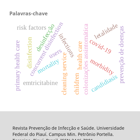
Palavras-chave
concurrent disinfection
letalidade
desinfecção
colonizações assintomática
risk factors
prevenção de doenças
infections
disinfection
covid-19
primary health care
health care
users
cleaning service
mortality
morbidity
candidiasis
children
emtricitabine
Revista Prevenção de Infecção e Saúde. Universidade
Federal do Piauí. Campus Min. Petrônio Portella.