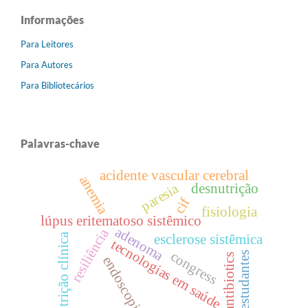
Informações
Para Leitores
Para Autores
Para Bibliotecários
Palavras-chave
acidente vascular cerebral
anemia
paresia
desnutrição
cif
fisiologia
lúpus eritematoso sistêmico
adenoma
resiliência
nutrição clínica
esclerose sistêmica
tecnologias em saúde
congress
estudantes
antibiotics
endoscopia