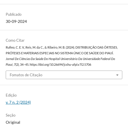
Publicado
30-09-2024
Como Citar
Rufino, C. E. V., Reis, M. da C., & Ribeiro, M. B. (2024). DISTRIBUIÇÃO DAS ÓRTESES,
PRÓTESES E MATERIAIS ESPECIAIS NO SISTEMA ÚNICO DE SAÚDE DO PIAUÍ.
Jornal De Ciências Da Saúde Do Hospital Universitário Da Universidade Federal Do
Piauí
,
7
(2), 34–45. https://doi.org/10.26694/jcshu-ufpi.v7i2.5706
Fomatos de Citação
Edição
v. 7 n. 2 (2024)
Seção
Original