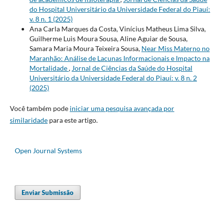
do Hospital Universitário da Universidade Federal do Piauí:
v. 8 n. 1 (2025)
Ana Carla Marques da Costa, Vinícius Matheus Lima Silva,
Guilherme Luìs Moura Sousa, Aline Aguiar de Sousa,
Samara Maria Moura Teixeira Sousa,
Near Miss Materno no
Maranhão: Análise de Lacunas Informacionais e Impacto na
Mortalidade
,
Jornal de Ciências da Saúde do Hospital
Universitário da Universidade Federal do Piauí: v. 8 n. 2
(2025)
Você também pode
iniciar uma pesquisa avançada por
similaridade
para este artigo.
Open Journal Systems
Enviar Submissão