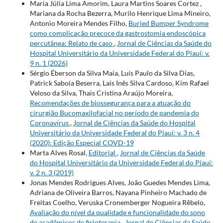
Maria Júlia Lima Amorim, Laura Martins Soares Cortez ,
Mariana da Rocha Bezerra, Murilo Henrique Lima Mineiro,
Antonio Moreira Mendes Filho,
Buried Bumper Syndrome
como complicação precoce da gastrostomia endoscópica
percutânea: Relato de caso
,
Jornal de Ciências da Saúde do
Hospital Universitário da Universidade Federal do Piauí: v.
9 n. 1 (2026)
Sérgio Éberson da Silva Maia, Luís Paulo da Silva Dias,
Patrick Saboia Beserra, Laís Inês Silva Cardoso, Kim Rafael
Veloso da Silva, Thais Cristina Araújo Moreira,
Recomendações de biossegurança para a atuação do
cirurgião Bucomaxilofacial no período de pandemia do
Coronavírus
,
Jornal de Ciências da Saúde do Hospital
Universitário da Universidade Federal do Piauí: v. 3 n. 4
(2020): Edição Especial COVD-19
Marta Alves Rosal,
Editorial
,
Jornal de Ciências da Saúde
do Hospital Universitário da Universidade Federal do Piauí:
v. 2 n. 3 (2019)
Jonas Mendes Rodrigues Alves, João Guedes Mendes Lima,
Adriana de Oliveira Barros, Nayana Pinheiro Machado de
Freitas Coelho, Veruska Cronemberger Nogueira Rêbelo,
Avaliação do nível da qualidade e funcionalidade do sono
de acadêmicos de fisioterapia
,
Jornal de Ciências da Saúde