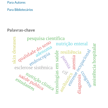
Para Autores
Para Bibliotecários
Palavras-chave
pesquisa científica
skin deseases
qualidade do sono
nutrição enteral
assistência hospitalar
adenoma
estresse ocupacional
resiliência
tecnologias em saúde
endoscopia
paresia
anemia
esclerose sistêmica
cif
congress
nutrição clínica
antibiotics
saúde publica
diagnosis
estudantes