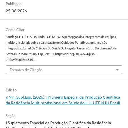
Publicado
25-06-2026
Como Citar
Santiago, E. C. O., & Dourado, D. P. (2026). A percepção dos integrantes de equipes
multiprofissionais sobre sua atuação em Cuidados Paliativos: uma revisão
integrativa.
Jornal De Ciências Da Saúde Do Hospital Universitário Da Universidade
Federal Do Piauí
,
9
(Supl.Esp.), e8151. https://doi.org/10.26694/jcshu-
ufpi.v9iSupl.Esp.8151
Fomatos de Citação
Edição
v. 9 n. Supl.Esp. (2026): I Número Especial da Produção Científica
da Residência Multiprofissional em Saúde do HU-UFPI/HU Brasil
Seção
I Suplemento Especial da Produção Científica da Residência