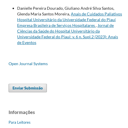
Danielle Pereira Dourado, Giuliano André Silva Santos,
Glenda Maria Santos Moreira,
Anais de Cuidados Paliativos
Hospital Universitário da Universidade Federal do Piauí
Empresa Brasileira de Serviços Hospitalares
,
Jornal de
Ciências da Saúde do Hospital Universitário da
Universidade Federal do Piauí: v. 6 n. Supl.2 (2023): Anais
de Eventos
Open Journal Systems
Enviar Submissão
Informações
Para Leitores