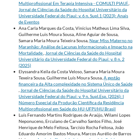
Multiprofissional Em Terapia Intensiva - COMULTI PIAUÍ
,
Jornal de Ciências da Saúde do Hospital Universitário da
Universidade Federal do Piauí: v. 6 n. Supl.1 (2023): Anais
de Eventos
Ana Carla Marques da Costa, Vinícius Matheus Lima Silva,
Guilherme Luìs Moura Sousa, Aline Aguiar de Sousa,
Samara Maria Moura Teixeira Sousa,
Near Miss Materno no
Maranhão: Análise de Lacunas Informacionais e Impacto na
Mortalidade
,
Jornal de Ciências da Saúde do Hospital
Universitário da Universidade Federal do Piauí: v. 8 n. 2
(2025)
Elyssandra Keila da Costa Veloso, Samara Maria Moura
Texeira Sousa, Guilherme Luís Moura Sousa,
A gestão
financeira da Alta complexidade no Sistema Único de Saúde
,
Jornal de Ciências da Saúde do Hospital Universitário da
Universidade Federal do Piauí: v. 9 n. Supl.Esp. (2026): I
Número Especial da Produção Científica da Residência
Multiprofissional em Saúde do HU-UFPI/HU Brasil
Luís Fernando Martins Rodrigues de Araújo, Wilami Lopes
Neponuceno, Erculano de Carvalho Santos Filho, José
Henrique de Melo Feitosa, Tarcísio Rocha Feitosa, João
Eduardo Amorim Bastos Moura, Marcos Aurélio de Barros