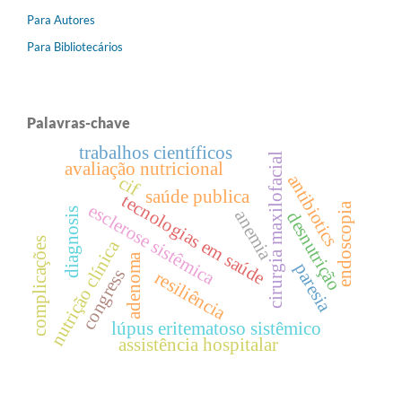
Para Autores
Para Bibliotecários
Palavras-chave
trabalhos científicos
cirurgia maxilofacial
avaliação nutricional
antibiotics
cif
saúde publica
tecnologias em saúde
esclerose sistêmica
endoscopia
diagnosis
anemia
desnutrição
complicações
nutrição clínica
adenoma
paresia
congress
resiliência
lúpus eritematoso sistêmico
assistência hospitalar