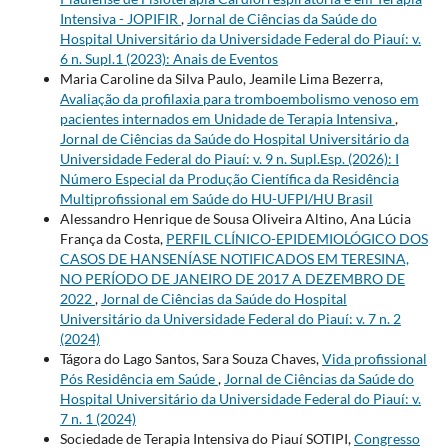
Intensiva - JOPIFIR
,
Jornal de Ciências da Saúde do
Hospital Universitário da Universidade Federal do Piauí: v.
6 n. Supl.1 (2023): Anais de Eventos
Maria Caroline da Silva Paulo, Jeamile Lima Bezerra,
Avaliação da profilaxia para tromboembolismo venoso em
pacientes internados em Unidade de Terapia Intensiva
,
Jornal de Ciências da Saúde do Hospital Universitário da
Universidade Federal do Piauí: v. 9 n. Supl.Esp. (2026): I
Número Especial da Produção Científica da Residência
Multiprofissional em Saúde do HU-UFPI/HU Brasil
Alessandro Henrique de Sousa Oliveira Altino, Ana Lúcia
França da Costa,
PERFIL CLÍNICO-EPIDEMIOLÓGICO DOS
CASOS DE HANSENÍASE NOTIFICADOS EM TERESINA,
NO PERÍODO DE JANEIRO DE 2017 A DEZEMBRO DE
2022
,
Jornal de Ciências da Saúde do Hospital
Universitário da Universidade Federal do Piauí: v. 7 n. 2
(2024)
Tágora do Lago Santos, Sara Souza Chaves,
Vida profissional
Pós Residência em Saúde
,
Jornal de Ciências da Saúde do
Hospital Universitário da Universidade Federal do Piauí: v.
7 n. 1 (2024)
Sociedade de Terapia Intensiva do Piauí SOTIPI,
Congresso