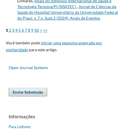
Linhares,
Anais do Simpósio Internacional de Saúde e
Tecnologia Teresina/PI (SISATEC)
,
Jornal de Ciências da
Saúde do Hospital Universitário da Universidade Federal
do Piauí: v. 7 n. Supl.2 (2024): Anais de Eventos
1
2
3
4
5
6
7
8
9
10
>
>>
Você também pode
iniciar uma pesquisa avançada por
similaridade
para este artigo.
Open Journal Systems
Enviar Submissão
Informações
Para Leitores