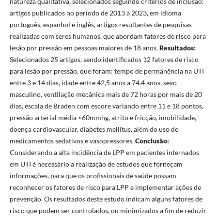
natureza qualitativa, selecionados seguindo critérios de inclusão:
artigos publicados no período de 2013 a 2023, em idioma
português, espanhol e inglês, artigos resultantes de pesquisas
realizadas com seres humanos, que abordam fatores de risco para
lesão por pressão em pessoas maiores de 18 anos.
Resultados:
Selecionados 25 artigos, sendo identificados 12 fatores de risco
para lesão por pressão, que foram: tempo de permanência na UTI
entre 3 e 14 dias, idade entre 42,5 anos a 74,4 anos, sexo
masculino, ventilação mecânica mais de 72 horas por mais de 20
dias, escala de Braden com escore variando entre 11 e 18 pontos,
pressão arterial média <60mmhg, atrito e fricção, imobilidade,
doença cardiovascular, diabetes mellitus, além do uso de
medicamentos sedativos e vasopressores.
Conclusão:
Considerando a alta incidência de LPP em pacientes internados
em UTI é necessário a realização de estudos que forneçam
informações, para que os profissionais de saúde possam
reconhecer os fatores de risco para LPP e implementar ações de
prevenção. Os resultados deste estudo indicam alguns fatores de
risco que podem ser controlados, ou minimizados a fim de reduzir