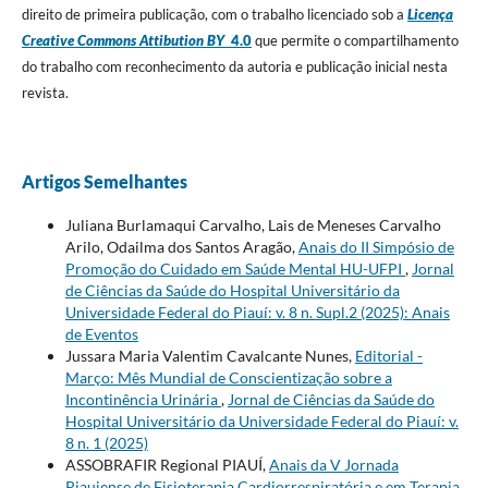
direito de primeira publicação, com o trabalho licenciado sob a
Licença
Creative Commons Attibution BY
4.0
que permite o compartilhamento
do trabalho com reconhecimento da autoria e publicação inicial nesta
revista.
Artigos Semelhantes
Juliana Burlamaqui Carvalho, Lais de Meneses Carvalho
Arilo, Odailma dos Santos Aragão,
Anais do II Simpósio de
Promoção do Cuidado em Saúde Mental HU-UFPI
,
Jornal
de Ciências da Saúde do Hospital Universitário da
Universidade Federal do Piauí: v. 8 n. Supl.2 (2025): Anais
de Eventos
Jussara Maria Valentim Cavalcante Nunes,
Editorial -
Março: Mês Mundial de Conscientização sobre a
Incontinência Urinária
,
Jornal de Ciências da Saúde do
Hospital Universitário da Universidade Federal do Piauí: v.
8 n. 1 (2025)
ASSOBRAFIR Regional PIAUÍ,
Anais da V Jornada
Piauiense de Fisioterapia Cardiorrespiratória e em Terapia