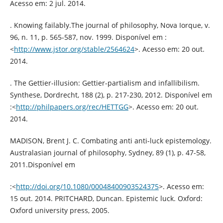
Acesso em: 2 jul. 2014.
. Knowing failably.The journal of philosophy, Nova Iorque, v.
96, n. 11, p. 565-587, nov. 1999. Disponível em :
<
http://www.jstor.org/stable/2564624
>. Acesso em: 20 out.
2014.
. The Gettier-illusion: Gettier-partialism and infallibilism.
Synthese, Dordrecht, 188 (2), p. 217-230, 2012. Disponível em
:<
http://philpapers.org/rec/HETTGG
>. Acesso em: 20 out.
2014.
MADISON, Brent J. C. Combating anti anti-luck epistemology.
Australasian journal of philosophy, Sydney, 89 (1), p. 47-58,
2011.Disponível em
:<
http://doi.org/10.1080/00048400903524375
>. Acesso em:
15 out. 2014. PRITCHARD, Duncan. Epistemic luck. Oxford:
Oxford university press, 2005.