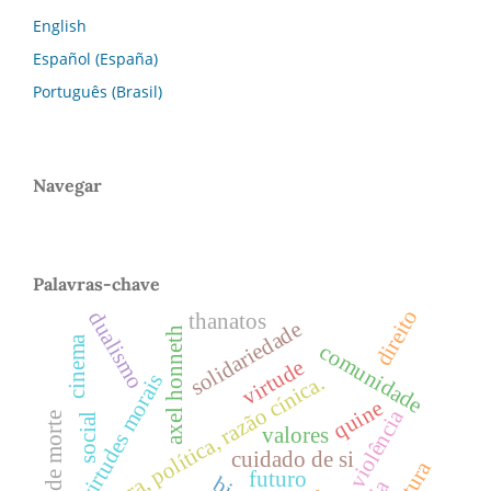
English
Español (España)
Português (Brasil)
Navegar
Palavras-chave
direito
dualismo
thanatos
solidariedade
axel honneth
cinema
comunidade
virtude
virtudes morais
ditadura, política, razão cínica.
quine
violência
pulsão de morte
social
valores
cuidado de si
futuro