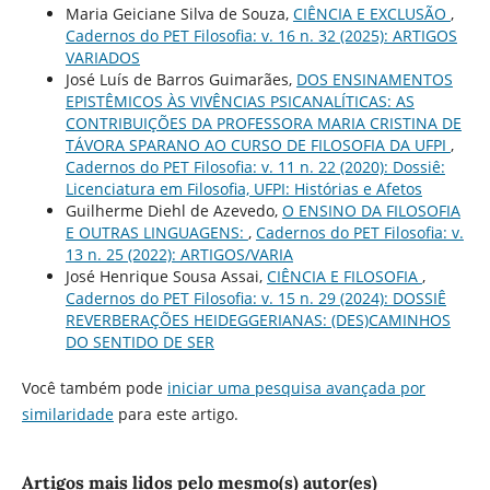
Maria Geiciane Silva de Souza,
CIÊNCIA E EXCLUSÃO
,
Cadernos do PET Filosofia: v. 16 n. 32 (2025): ARTIGOS
VARIADOS
José Luís de Barros Guimarães,
DOS ENSINAMENTOS
EPISTÊMICOS ÀS VIVÊNCIAS PSICANALÍTICAS: AS
CONTRIBUIÇÕES DA PROFESSORA MARIA CRISTINA DE
TÁVORA SPARANO AO CURSO DE FILOSOFIA DA UFPI
,
Cadernos do PET Filosofia: v. 11 n. 22 (2020): Dossiê:
Licenciatura em Filosofia, UFPI: Histórias e Afetos
Guilherme Diehl de Azevedo,
O ENSINO DA FILOSOFIA
E OUTRAS LINGUAGENS:
,
Cadernos do PET Filosofia: v.
13 n. 25 (2022): ARTIGOS/VARIA
José Henrique Sousa Assai,
CIÊNCIA E FILOSOFIA
,
Cadernos do PET Filosofia: v. 15 n. 29 (2024): DOSSIÊ
REVERBERAÇÕES HEIDEGGERIANAS: (DES)CAMINHOS
DO SENTIDO DE SER
Você também pode
iniciar uma pesquisa avançada por
similaridade
para este artigo.
Artigos mais lidos pelo mesmo(s) autor(es)