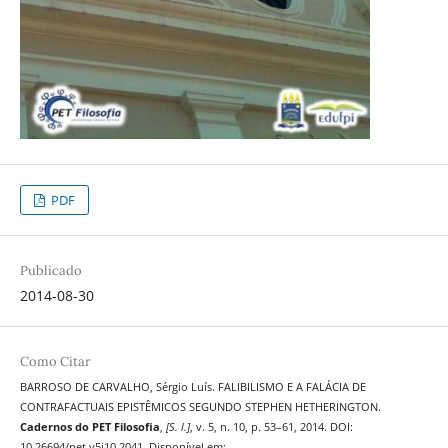
PDF
Publicado
2014-08-30
Como Citar
BARROSO DE CARVALHO, Sérgio Luís. FALIBILISMO E A FALÁCIA DE
CONTRAFACTUAIS EPISTÊMICOS SEGUNDO STEPHEN HETHERINGTON.
Cadernos do PET Filosofia
,
[S. l.]
, v. 5, n. 10, p. 53–61, 2014. DOI:
10.26694/pet.v5i10.2041. Disponível em: