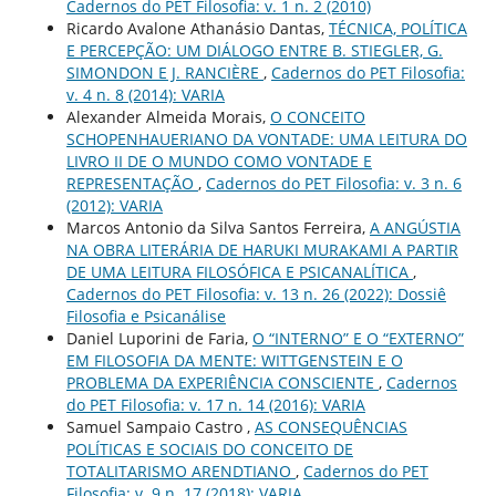
Cadernos do PET Filosofia: v. 1 n. 2 (2010)
Ricardo Avalone Athanásio Dantas,
TÉCNICA, POLÍTICA
E PERCEPÇÃO: UM DIÁLOGO ENTRE B. STIEGLER, G.
SIMONDON E J. RANCIÈRE
,
Cadernos do PET Filosofia:
v. 4 n. 8 (2014): VARIA
Alexander Almeida Morais,
O CONCEITO
SCHOPENHAUERIANO DA VONTADE: UMA LEITURA DO
LIVRO II DE O MUNDO COMO VONTADE E
REPRESENTAÇÃO
,
Cadernos do PET Filosofia: v. 3 n. 6
(2012): VARIA
Marcos Antonio da Silva Santos Ferreira,
A ANGÚSTIA
NA OBRA LITERÁRIA DE HARUKI MURAKAMI A PARTIR
DE UMA LEITURA FILOSÓFICA E PSICANALÍTICA
,
Cadernos do PET Filosofia: v. 13 n. 26 (2022): Dossiê
Filosofia e Psicanálise
Daniel Luporini de Faria,
O “INTERNO” E O “EXTERNO”
EM FILOSOFIA DA MENTE: WITTGENSTEIN E O
PROBLEMA DA EXPERIÊNCIA CONSCIENTE
,
Cadernos
do PET Filosofia: v. 17 n. 14 (2016): VARIA
Samuel Sampaio Castro ,
AS CONSEQUÊNCIAS
POLÍTICAS E SOCIAIS DO CONCEITO DE
TOTALITARISMO ARENDTIANO
,
Cadernos do PET
Filosofia: v. 9 n. 17 (2018): VARIA