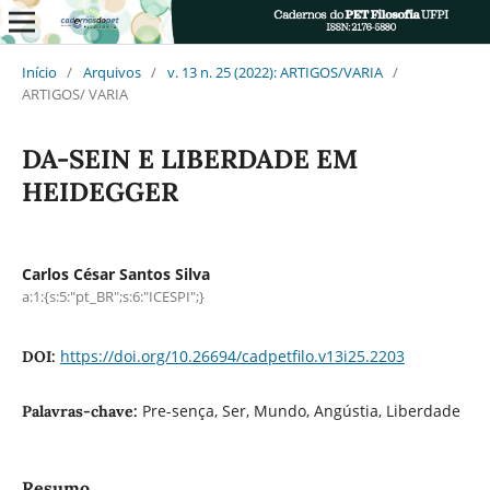
Início
/
Arquivos
/
v. 13 n. 25 (2022): ARTIGOS/VARIA
/
ARTIGOS/ VARIA
DA-SEIN E LIBERDADE EM
HEIDEGGER
Carlos César Santos Silva
a:1:{s:5:"pt_BR";s:6:"ICESPI";}
https://doi.org/10.26694/cadpetfilo.v13i25.2203
DOI:
Pre-sença, Ser, Mundo, Angústia, Liberdade
Palavras-chave:
Resumo