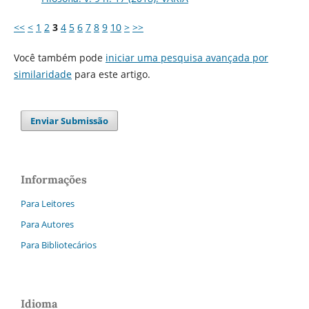
<<
<
1
2
3
4
5
6
7
8
9
10
>
>>
Você também pode
iniciar uma pesquisa avançada por
similaridade
para este artigo.
Enviar Submissão
Informações
Para Leitores
Para Autores
Para Bibliotecários
Idioma