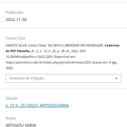
Publicado
2022-11-30
Como Citar
SANTOS SILVA, Carlos César. DA-SEIN E LIBERDADE EM HEIDEGGER.
Cadernos
do PET Filosofia
,
[S. l.]
, v. 13, n. 25, p. 28–41, 2022. DOI:
10.26694/cadpetfilo.v13i25.2203. Disponível em:
https://periodicos.ufpi.br/index.php/pet/article/view/2203. Acesso em: 8 ago.
2026.
Fomatos de Citação
Edição
v. 13 n. 25 (2022): ARTIGOS/VARIA
Seção
ARTIGOS/ VARIA