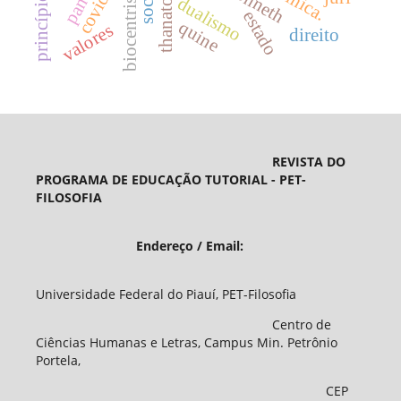
covid-19
biocentrismo
social
thanatos
dualismo
estado
quine
valores
direito
REVISTA DO
PROGRAMA DE EDUCAÇÃO TUTORIAL - PET-
FILOSOFIA
Endereço / Email:
Universidade Federal do Piauí, PET-Filosofia
Centro de
Ciências Humanas e Letras, Campus Min. Petrônio
Portela,
CEP