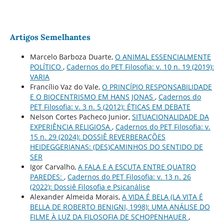
Artigos Semelhantes
Marcelo Barboza Duarte,
O ANIMAL ESSENCIALMENTE
POLÍTICO
,
Cadernos do PET Filosofia: v. 10 n. 19 (2019):
VARIA
Francílio Vaz do Vale,
O PRINCÍPIO RESPONSABILIDADE
E O BIOCENTRISMO EM HANS JONAS
,
Cadernos do
PET Filosofia: v. 3 n. 5 (2012): ÉTICAS EM DEBATE
Nelson Cortes Pacheco Junior,
SITUACIONALIDADE DA
EXPERIÊNCIA RELIGIOSA
,
Cadernos do PET Filosofia: v.
15 n. 29 (2024): DOSSIÊ REVERBERAÇÕES
HEIDEGGERIANAS: (DES)CAMINHOS DO SENTIDO DE
SER
Igor Carvalho,
A FALA E A ESCUTA ENTRE QUATRO
PAREDES:
,
Cadernos do PET Filosofia: v. 13 n. 26
(2022): Dossiê Filosofia e Psicanálise
Alexander Almeida Morais,
A VIDA É BELA (LA VITA É
BELLA DE ROBERTO BENIGNI, 1998): UMA ANÁLISE DO
FILME À LUZ DA FILOSOFIA DE SCHOPENHAUER
,