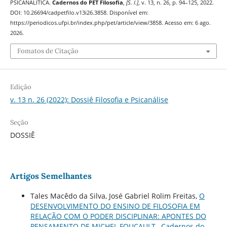
PSICANALÍTICA.
Cadernos do PET Filosofia
,
[S. l.]
, v. 13, n. 26, p. 94–125, 2022.
DOI: 10.26694/cadpetfilo.v13i26.3858. Disponível em:
https://periodicos.ufpi.br/index.php/pet/article/view/3858. Acesso em: 6 ago.
2026.
Fomatos de Citação
Edição
v. 13 n. 26 (2022): Dossiê Filosofia e Psicanálise
Seção
DOSSIÊ
Artigos Semelhantes
Tales Macêdo da Silva, José Gabriel Rolim Freitas,
O
DESENVOLVIMENTO DO ENSINO DE FILOSOFIA EM
RELAÇÃO COM O PODER DISCIPLINAR: APONTES DO
PENSAMENTO DE MICHEL FOUCAULT
,
Cadernos do