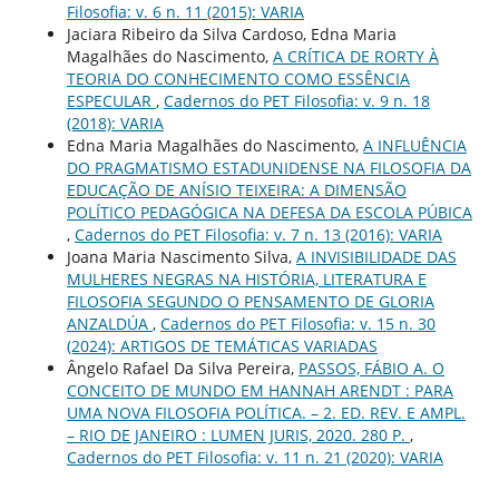
Filosofia: v. 6 n. 11 (2015): VARIA
Jaciara Ribeiro da Silva Cardoso, Edna Maria
Magalhães do Nascimento,
A CRÍTICA DE RORTY À
TEORIA DO CONHECIMENTO COMO ESSÊNCIA
ESPECULAR
,
Cadernos do PET Filosofia: v. 9 n. 18
(2018): VARIA
Edna Maria Magalhães do Nascimento,
A INFLUÊNCIA
DO PRAGMATISMO ESTADUNIDENSE NA FILOSOFIA DA
EDUCAÇÃO DE ANÍSIO TEIXEIRA: A DIMENSÃO
POLÍTICO PEDAGÓGICA NA DEFESA DA ESCOLA PÚBICA
,
Cadernos do PET Filosofia: v. 7 n. 13 (2016): VARIA
Joana Maria Nascimento Silva,
A INVISIBILIDADE DAS
MULHERES NEGRAS NA HISTÓRIA, LITERATURA E
FILOSOFIA SEGUNDO O PENSAMENTO DE GLORIA
ANZALDÚA
,
Cadernos do PET Filosofia: v. 15 n. 30
(2024): ARTIGOS DE TEMÁTICAS VARIADAS
Ângelo Rafael Da Silva Pereira,
PASSOS, FÁBIO A. O
CONCEITO DE MUNDO EM HANNAH ARENDT : PARA
UMA NOVA FILOSOFIA POLÍTICA. – 2. ED. REV. E AMPL.
– RIO DE JANEIRO : LUMEN JURIS, 2020. 280 P.
,
Cadernos do PET Filosofia: v. 11 n. 21 (2020): VARIA