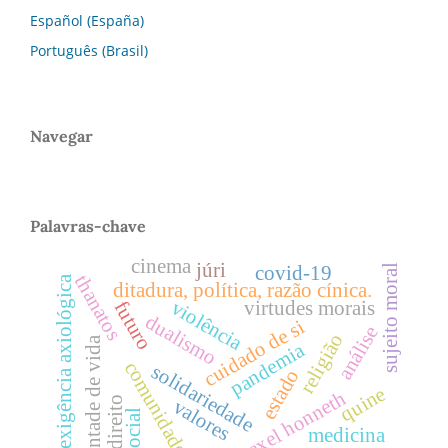
Español (España)
Português (Brasil)
Navegar
Palavras-chave
cinema
júri
covid-19
sujeito moral
thanatos
exigência axiológica
ditadura, política, razão cínica.
violência
virtudes morais
futuro
dualismo
cuidado de si
análise
religião
vontade de vida
pandemia
comunidade
solidariedade
estado
quine
axel honneth
direito
valores
social
medicina