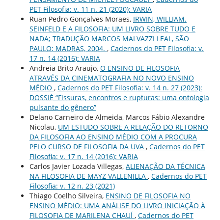
PET Filosofia: v. 11 n. 21 (2020): VARIA
Ruan Pedro Gonçalves Moraes,
IRWIN, WILLIAM.
SEINFELD E A FILOSOFIA: UM LIVRO SOBRE TUDO E
NADA; TRADUÇÃO MARCOS MALVAZZI LEAL, SÃO
PAULO: MADRAS, 2004.
,
Cadernos do PET Filosofia: v.
17 n. 14 (2016): VARIA
Andreia Brito Araujo,
O ENSINO DE FILOSOFIA
ATRAVÉS DA CINEMATOGRAFIA NO NOVO ENSINO
MÉDIO
,
Cadernos do PET Filosofia: v. 14 n. 27 (2023):
DOSSIÈ “Fissuras, encontros e rupturas: uma ontologia
pulsante do gênero”
Delano Carneiro de Almeida, Marcos Fábio Alexandre
Nicolau,
UM ESTUDO SOBRE A RELAÇÃO DO RETORNO
DA FILOSOFIA AO ENSINO MÉDIO COM A PROCURA
PELO CURSO DE FILOSOFIA DA UVA
,
Cadernos do PET
Filosofia: v. 17 n. 14 (2016): VARIA
Carlos Javier Lozada Villegas,
ALIENAÇÃO DA TÉCNICA
NA FILOSOFIA DE MAYZ VALLENILLA
,
Cadernos do PET
Filosofia: v. 12 n. 23 (2021)
Thiago Coelho Silveira,
ENSINO DE FILOSOFIA NO
ENSINO MÉDIO: UMA ANÁLISE DO LIVRO INICIAÇÃO À
FILOSOFIA DE MARILENA CHAUÍ
,
Cadernos do PET