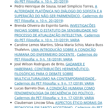
do PET Filosofia: v. 10 n. 20 (2019)
Pedro Henrique de Sousa, Israel Simplicio Torres,
A
ALTERIDADE PLATÔNICA NO DIÁLOGO DO SOFISTA E A
SUPERAÇÃO DO NÃO-SER PARMENÍDICO
,
Cadernos do
PET Filosofia: v. 10 n. 20 (2019)
Brenda Oliveira do Espirito Santo,
INVESTIGAÇÕES
INICIAIS SOBRE O ESTATUTO DA SENSIBILIDADE NO
PROCESSO DE ATUALIZAÇÃO INTELECTIVA
,
Cadernos
do PET Filosofia: v. 10 n. 19 (2019): VARIA
Caroline Lemos Martins, Sônia Maria Schio, Maira Buss
Thofehrn,
UMA INTRODUÇÃO SOBRE A CONDIÇÃO
HUMANA DO ENFERMEIRO DOCENTE
,
Cadernos do
PET Filosofia: v. 9 n. 18 (2018): VARIA
José Wilson Rodrigues de Brito,
GADAMER E
HABERMAS: CONTRIBUIÇÕES HERMENÊUTICO-
FILOSÓFICAS PARA O DEBATE SOBRE
MULTICULTURALISMO NA CONTEMPORANEIDADE
,
Cadernos do PET Filosofia: v. 9 n. 17 (2018): VARIA
Lucas Barreto Dias,
A CONDIÇÃO HUMANA COMO
FENOMENOLOGIA DA DECADÊNCIA DO POLÍTICO
,
Cadernos do PET Filosofia: v. 9 n. 17 (2018): VARIA
Claubervan Lincow Silva,
ASPECTOS ÉTICO-MORAIS DA
PEDAGOGIA EM SANTO AGOSTINHO
,
Cadernos do PET