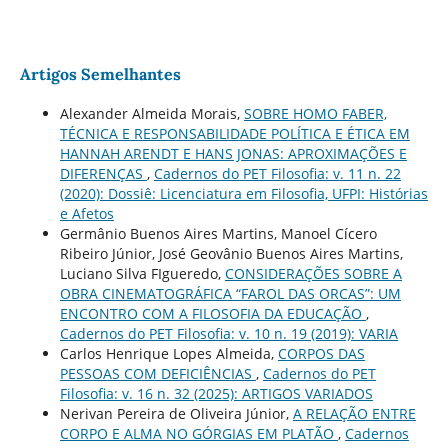
Artigos Semelhantes
Alexander Almeida Morais,
SOBRE HOMO FABER,
TÉCNICA E RESPONSABILIDADE POLÍTICA E ÉTICA EM
HANNAH ARENDT E HANS JONAS: APROXIMAÇÕES E
DIFERENÇAS
,
Cadernos do PET Filosofia: v. 11 n. 22
(2020): Dossiê: Licenciatura em Filosofia, UFPI: Histórias
e Afetos
Germânio Buenos Aires Martins, Manoel Cícero
Ribeiro Júnior, José Geovânio Buenos Aires Martins,
Luciano Silva FIgueredo,
CONSIDERAÇÕES SOBRE A
OBRA CINEMATOGRÁFICA “FAROL DAS ORCAS”: UM
ENCONTRO COM A FILOSOFIA DA EDUCAÇÃO
,
Cadernos do PET Filosofia: v. 10 n. 19 (2019): VARIA
Carlos Henrique Lopes Almeida,
CORPOS DAS
PESSOAS COM DEFICIÊNCIAS
,
Cadernos do PET
Filosofia: v. 16 n. 32 (2025): ARTIGOS VARIADOS
Nerivan Pereira de Oliveira Júnior,
A RELAÇÃO ENTRE
CORPO E ALMA NO GÓRGIAS EM PLATÃO
,
Cadernos