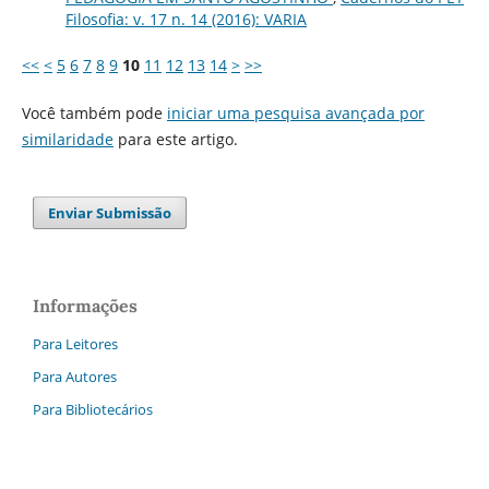
Filosofia: v. 17 n. 14 (2016): VARIA
<<
<
5
6
7
8
9
10
11
12
13
14
>
>>
Você também pode
iniciar uma pesquisa avançada por
similaridade
para este artigo.
Enviar Submissão
Informações
Para Leitores
Para Autores
Para Bibliotecários