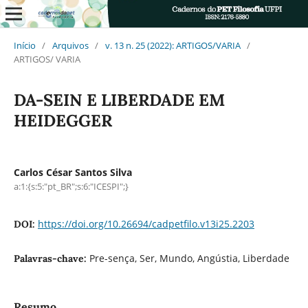
Início
/
Arquivos
/
v. 13 n. 25 (2022): ARTIGOS/VARIA
/
ARTIGOS/ VARIA
DA-SEIN E LIBERDADE EM
HEIDEGGER
Carlos César Santos Silva
a:1:{s:5:"pt_BR";s:6:"ICESPI";}
https://doi.org/10.26694/cadpetfilo.v13i25.2203
DOI:
Pre-sença, Ser, Mundo, Angústia, Liberdade
Palavras-chave:
Resumo