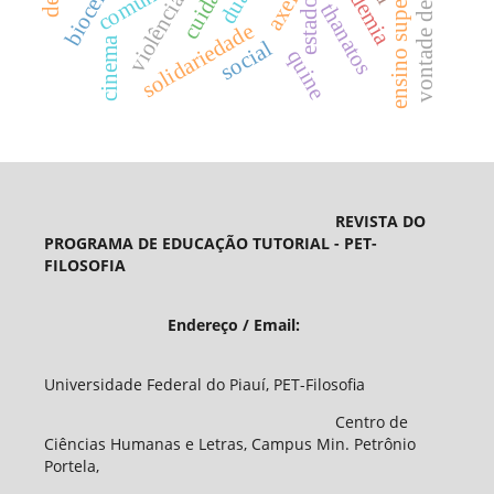
vontade de vida
pandemia
ensino superior
violência
estado
thanatos
solidariedade
cinema
social
quine
REVISTA DO
PROGRAMA DE EDUCAÇÃO TUTORIAL - PET-
FILOSOFIA
Endereço / Email:
Universidade Federal do Piauí, PET-Filosofia
Centro de
Ciências Humanas e Letras, Campus Min. Petrônio
Portela,