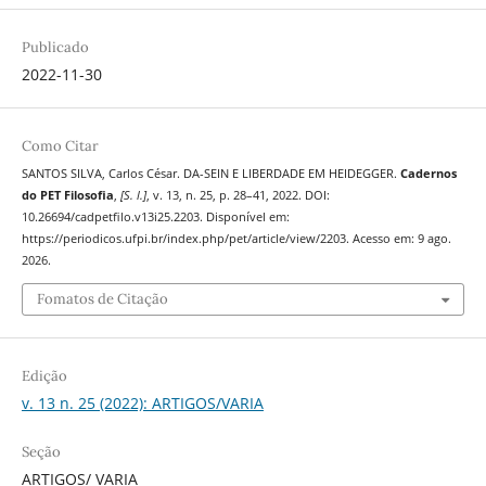
Publicado
2022-11-30
Como Citar
SANTOS SILVA, Carlos César. DA-SEIN E LIBERDADE EM HEIDEGGER.
Cadernos
do PET Filosofia
,
[S. l.]
, v. 13, n. 25, p. 28–41, 2022. DOI:
10.26694/cadpetfilo.v13i25.2203. Disponível em:
https://periodicos.ufpi.br/index.php/pet/article/view/2203. Acesso em: 9 ago.
2026.
Fomatos de Citação
Edição
v. 13 n. 25 (2022): ARTIGOS/VARIA
Seção
ARTIGOS/ VARIA