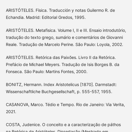
ARISTÓTELES. Física. Traducción y notas Guilermo R. de
Echandia. Madrid: Editorial Gredos, 1995.
ARISTÓTELES. Metafisica. Volume I, II e III. Ensaio introdutório,
tradução do texto grego, sumário e comentários de Giovanni
Reale. Tradução de Marcelo Perine. São Paulo: Loyola, 2002.
ARISTÓTELES. Retórica das Paixões. Livro II da Retórica.
Prefácio de Michael Meyers. Tradução de Isis Borges B. da
Fonseca. São Paulo: Martins Fontes, 2000.
BONITZ, Hermann. Index Aristotelicus [1870]. Darmstadt:
Wissenschaftliche Buchgesellschaft, p. 555-557, 1955.
CASANOVA, Marco. Tédio e Tempo. Rio de Janeiro: Via Verita,
2021.
COSTA, Judenice. O conceito e a caracterização de páthos
na Retórica de Aristóteles. Dissertação (Mestrado em