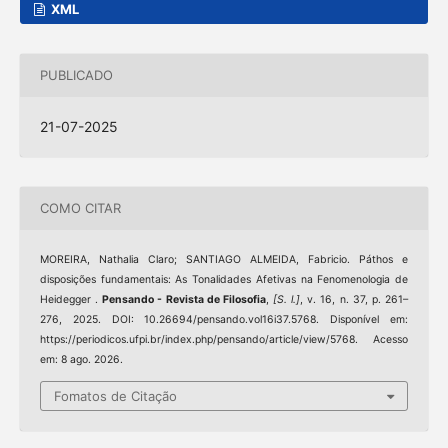
XML
PUBLICADO
21-07-2025
COMO CITAR
MOREIRA, Nathalia Claro; SANTIAGO ALMEIDA, Fabricio. Páthos e
disposições fundamentais: As Tonalidades Afetivas na Fenomenologia de
Heidegger .
Pensando - Revista de Filosofia
,
[S. l.]
, v. 16, n. 37, p. 261–
276, 2025. DOI: 10.26694/pensando.vol16i37.5768. Disponível em:
https://periodicos.ufpi.br/index.php/pensando/article/view/5768. Acesso
em: 8 ago. 2026.
Fomatos de Citação