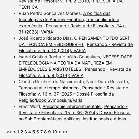
Revista de Filosofia: v. 1 n. 2 (2010): FILOSOFIA DA
TÉCNICA
Ruan Pedro Gonçalves Moraes,
A política das
tecnologias de Andrew Feenberg: racionalidade e
experiência
,
Pensando - Revista de Filosofia: v. 14 n.
31 (2023): VARIA
José Ricardo Ricardo Dias,
O PENSAMENTO [DO SER]
DA TÉCNICA EM HEIDEGGER – I
,
Pensando - Revista de
Filosofia: v. 5 n. 10 (2014): VARIA
Isabel Cristina Rocha Hipólito Gonçalves,
NECESSIDADE
E TELEOLOGIA NA TEORIA DA NATUREZA EM
EMPÉDOCLES E ARISTÓTELES
,
Pensando - Revista de
Filosofia: v. 5 n. 9 (2014): VARIA
Cláudio Reichert do Nascimento, Noeli Dutra Rossatto,
Tempo vital e tempo histórico
,
Pensando - Revista de
Filosofia: v. 16 n. 37 (2025): Dossiê Filosofia da
Religião/Book Symposium/Varia
Ernst Wolff,
Philosophie intercontinentale
,
Pensando -
Revista de Filosofia: v. 15 n. 36 (2024): Dossiê Filosofar
no Sul: Problemáticas políticas, institucionais e éticas
<<
<
1
2
3
4
5
6
7
8
9
10
>
>>