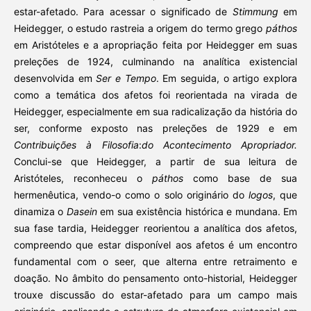
estar-afetado. Para acessar o significado de
Stimmung
em
Heidegger, o estudo rastreia a origem do termo grego
páthos
em Aristóteles e a apropriação feita por Heidegger em suas
preleções de 1924, culminando na analítica existencial
desenvolvida em
Ser e Tempo
. Em seguida, o artigo explora
como a temática dos afetos foi reorientada na virada de
Heidegger, especialmente em sua radicalização da história do
ser, conforme exposto nas preleções de 1929 e em
Contribuições à Filosofia
:
do Acontecimento Apropriador.
Conclui-se que Heidegger, a partir de sua leitura de
Aristóteles, reconheceu o
páthos
como base de sua
hermenêutica, vendo-o como o solo originário do
logos
, que
dinamiza o
Dasein
em sua existência histórica e mundana. Em
sua fase tardia, Heidegger reorientou a analítica dos afetos,
compreendo que estar disponível aos afetos é um encontro
fundamental com o seer, que alterna entre retraimento e
doação. No âmbito do pensamento onto-historial, Heidegger
trouxe discussão do estar-afetado para um campo mais