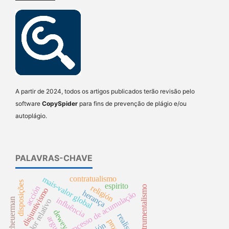
A partir de 2024, todos os artigos publicados terão revisão pelo
software
CopySpider
para fins de prevenção de plágio e/ou
autoplágio.
PALAVRAS-CHAVE
contratualismo
mais-valor global
disposições
espirito
religión
instrumentalismo
acción
disjuntivismo
herança
processo de acumulação
influência
william scheuerman
mais-valor relativo
dewey