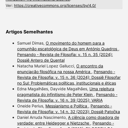
Ver:
https://creativecommons.org/licenses/by/4.0/
Artigos Semelhantes
Samuel Dimas,
O movimento do homem para a
comunhão escatológica de Deus em António Quadros
,
Pensando - Revista de Filosofia: v. 15 n. 35 (2024):
Dossiê Antero de Quental
Natacha Muriel Lopez Gallucci,
O encontro da
enunciação filosófica na nossa América
,
Pensando -
Revista de Filosofia: v. 15 n. 36 (2024): Dossiê Filosofar
no Sul: Problemáticas políticas, institucionais e éticas
Edna Magalhães, Dayvide Magalhães,
Uma releitura
pragmatista do infinitismo de Peter Klein
,
Pensando -
Revista de Filosofia: v. 16 n. 39 (2025): VARIA
Oneide Perius,
Messianismo e Política
,
Pensando -
Revista de Filosofia: v. 14 n. 32 (2023): Dossiê Patočka
Daniel Arruda Nascimento,
A ciência como doadora de
verdade: entre Heidegger e Nietzsche
,
Pensando -