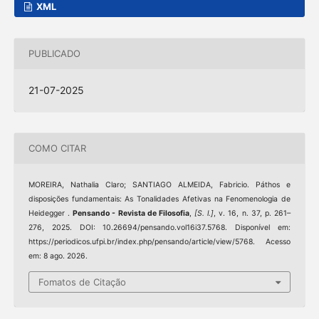
XML
PUBLICADO
21-07-2025
COMO CITAR
MOREIRA, Nathalia Claro; SANTIAGO ALMEIDA, Fabricio. Páthos e
disposições fundamentais: As Tonalidades Afetivas na Fenomenologia de
Heidegger .
Pensando - Revista de Filosofia
,
[S. l.]
, v. 16, n. 37, p. 261–
276, 2025. DOI: 10.26694/pensando.vol16i37.5768. Disponível em:
https://periodicos.ufpi.br/index.php/pensando/article/view/5768. Acesso
em: 8 ago. 2026.
Fomatos de Citação