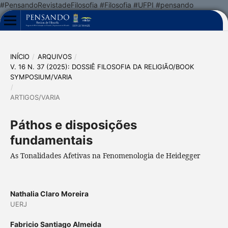
#PensandoRevistadeFilosofia #Filosofia #UFPI #pensando
INÍCIO
/
ARQUIVOS
/
V. 16 N. 37 (2025): DOSSIÊ FILOSOFIA DA RELIGIÃO/BOOK
SYMPOSIUM/VARIA
/
ARTIGOS/VARIA
Páthos e disposições
fundamentais
As Tonalidades Afetivas na Fenomenologia de Heidegger
Nathalia Claro Moreira
UERJ
Fabricio Santiago Almeida