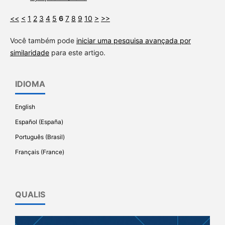
<<
<
1
2
3
4
5
6
7
8
9
10
>
>>
Você também pode
iniciar uma pesquisa avançada por
similaridade
para este artigo.
IDIOMA
English
Español (España)
Português (Brasil)
Français (France)
QUALIS