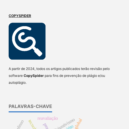
COPYSPIDER
A partir de 2024, todos os artigos publicados terão revisão pelo
software
CopySpider
para fins de prevenção de plágio e/ou
autoplágio.
PALAVRAS-CHAVE
reavaliação
disjuntivismo
tecnología
espirito