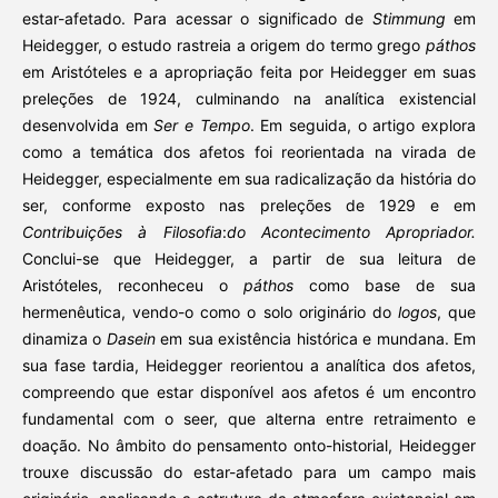
estar-afetado. Para acessar o significado de
Stimmung
em
Heidegger, o estudo rastreia a origem do termo grego
páthos
em Aristóteles e a apropriação feita por Heidegger em suas
preleções de 1924, culminando na analítica existencial
desenvolvida em
Ser e Tempo
. Em seguida, o artigo explora
como a temática dos afetos foi reorientada na virada de
Heidegger, especialmente em sua radicalização da história do
ser, conforme exposto nas preleções de 1929 e em
Contribuições à Filosofia
:
do Acontecimento Apropriador.
Conclui-se que Heidegger, a partir de sua leitura de
Aristóteles, reconheceu o
páthos
como base de sua
hermenêutica, vendo-o como o solo originário do
logos
, que
dinamiza o
Dasein
em sua existência histórica e mundana. Em
sua fase tardia, Heidegger reorientou a analítica dos afetos,
compreendo que estar disponível aos afetos é um encontro
fundamental com o seer, que alterna entre retraimento e
doação. No âmbito do pensamento onto-historial, Heidegger
trouxe discussão do estar-afetado para um campo mais