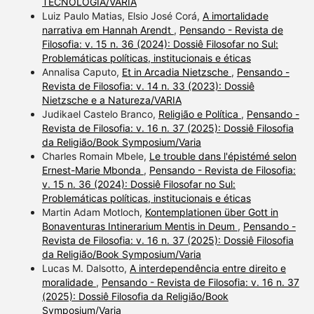
TECNOLOGIA/VARIA
Luiz Paulo Matias, Elsio José Corá,
A imortalidade
narrativa em Hannah Arendt
,
Pensando - Revista de
Filosofia: v. 15 n. 36 (2024): Dossiê Filosofar no Sul:
Problemáticas políticas, institucionais e éticas
Annalisa Caputo,
Et in Arcadia Nietzsche
,
Pensando -
Revista de Filosofia: v. 14 n. 33 (2023): Dossiê
Nietzsche e a Natureza/VARIA
Judikael Castelo Branco,
Religião e Política
,
Pensando -
Revista de Filosofia: v. 16 n. 37 (2025): Dossiê Filosofia
da Religião/Book Symposium/Varia
Charles Romain Mbele,
Le trouble dans l'épistémé selon
Ernest-Marie Mbonda
,
Pensando - Revista de Filosofia:
v. 15 n. 36 (2024): Dossiê Filosofar no Sul:
Problemáticas políticas, institucionais e éticas
Martin Adam Motloch,
Kontemplationen über Gott in
Bonaventuras Intinerarium Mentis in Deum
,
Pensando -
Revista de Filosofia: v. 16 n. 37 (2025): Dossiê Filosofia
da Religião/Book Symposium/Varia
Lucas M. Dalsotto,
A interdependência entre direito e
moralidade
,
Pensando - Revista de Filosofia: v. 16 n. 37
(2025): Dossiê Filosofia da Religião/Book
Symposium/Varia