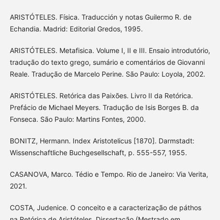
ARISTÓTELES. Física. Traducción y notas Guilermo R. de
Echandia. Madrid: Editorial Gredos, 1995.
ARISTÓTELES. Metafisica. Volume I, II e III. Ensaio introdutório,
tradução do texto grego, sumário e comentários de Giovanni
Reale. Tradução de Marcelo Perine. São Paulo: Loyola, 2002.
ARISTÓTELES. Retórica das Paixões. Livro II da Retórica.
Prefácio de Michael Meyers. Tradução de Isis Borges B. da
Fonseca. São Paulo: Martins Fontes, 2000.
BONITZ, Hermann. Index Aristotelicus [1870]. Darmstadt:
Wissenschaftliche Buchgesellschaft, p. 555-557, 1955.
CASANOVA, Marco. Tédio e Tempo. Rio de Janeiro: Via Verita,
2021.
COSTA, Judenice. O conceito e a caracterização de páthos
na Retórica de Aristóteles. Dissertação (Mestrado em