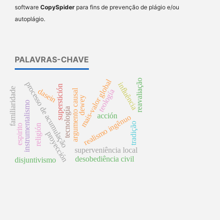
software
CopySpider
para fins de prevenção de plágio e/ou
autoplágio.
PALAVRAS-CHAVE
reavaliação
mais-valor global
processo de acumulação
influência
superstición
familiaridade
dasein
argumento causal
teología
dewey
instrumentalismo
tecnología
acción
realismo ingênuo
tradição
espirito
religión
proyección
superveniência local
desobediência civil
disjuntivismo