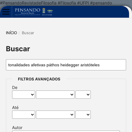
#PensandoRevistadeFilosofia #Filosofia #UFPI #pensando
INÍCIO
/
Buscar
Buscar
FILTROS AVANÇADOS
De
Até
Autor