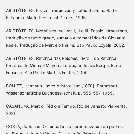
ARISTÓTELES. Física. Traducción y notas Guilermo R. de
Echandia. Madrid: Editorial Gredos, 1995.
ARISTÓTELES. Metafisica. Volume I, II e III. Ensaio introdutório,
tradução do texto grego, sumário e comentários de Giovanni
Reale. Tradução de Marcelo Perine. São Paulo: Loyola, 2002.
ARISTÓTELES. Retórica das Paixões. Livro II da Retórica.
Prefácio de Michael Meyers. Tradução de Isis Borges B. da
Fonseca. São Paulo: Martins Fontes, 2000.
BONITZ, Hermann. Index Aristotelicus [1870]. Darmstadt:
Wissenschaftliche Buchgesellschaft, p. 555-557, 1955.
CASANOVA, Marco. Tédio e Tempo. Rio de Janeiro: Via Verita,
2021.
COSTA, Judenice. O conceito e a caracterização de páthos
na Retórica de Aristóteles. Dissertação (Mestrado em