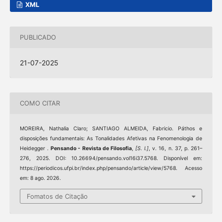
XML
PUBLICADO
21-07-2025
COMO CITAR
MOREIRA, Nathalia Claro; SANTIAGO ALMEIDA, Fabricio. Páthos e
disposições fundamentais: As Tonalidades Afetivas na Fenomenologia de
Heidegger .
Pensando - Revista de Filosofia
,
[S. l.]
, v. 16, n. 37, p. 261–
276, 2025. DOI: 10.26694/pensando.vol16i37.5768. Disponível em:
https://periodicos.ufpi.br/index.php/pensando/article/view/5768. Acesso
em: 8 ago. 2026.
Fomatos de Citação