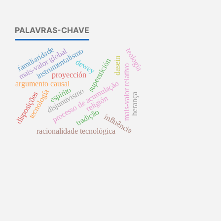
PALAVRAS-CHAVE
familiaridade
mais-valor global
instrumentalismo
teología
dasein
superstición
dewey
mais-valor relativo
proyección
processo de acumulação
argumento causal
espirito
disjuntivismo
tecnología
disposições
herança
religión
tradição
influência
racionalidade tecnológica