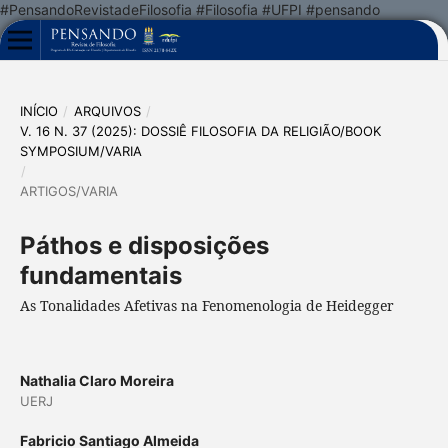
#PensandoRevistadeFilosofia #Filosofia #UFPI #pensando
INÍCIO
/
ARQUIVOS
/
V. 16 N. 37 (2025): DOSSIÊ FILOSOFIA DA RELIGIÃO/BOOK
SYMPOSIUM/VARIA
/
ARTIGOS/VARIA
Páthos e disposições
fundamentais
As Tonalidades Afetivas na Fenomenologia de Heidegger
Nathalia Claro Moreira
UERJ
Fabricio Santiago Almeida