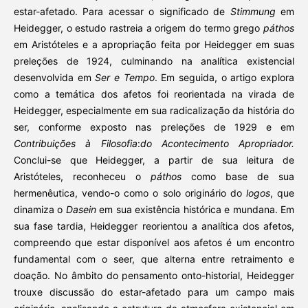
estar-afetado. Para acessar o significado de
Stimmung
em
Heidegger, o estudo rastreia a origem do termo grego
páthos
em Aristóteles e a apropriação feita por Heidegger em suas
preleções de 1924, culminando na analítica existencial
desenvolvida em
Ser e Tempo
. Em seguida, o artigo explora
como a temática dos afetos foi reorientada na virada de
Heidegger, especialmente em sua radicalização da história do
ser, conforme exposto nas preleções de 1929 e em
Contribuições à Filosofia
:
do Acontecimento Apropriador.
Conclui-se que Heidegger, a partir de sua leitura de
Aristóteles, reconheceu o
páthos
como base de sua
hermenêutica, vendo-o como o solo originário do
logos
, que
dinamiza o
Dasein
em sua existência histórica e mundana. Em
sua fase tardia, Heidegger reorientou a analítica dos afetos,
compreendo que estar disponível aos afetos é um encontro
fundamental com o seer, que alterna entre retraimento e
doação. No âmbito do pensamento onto-historial, Heidegger
trouxe discussão do estar-afetado para um campo mais