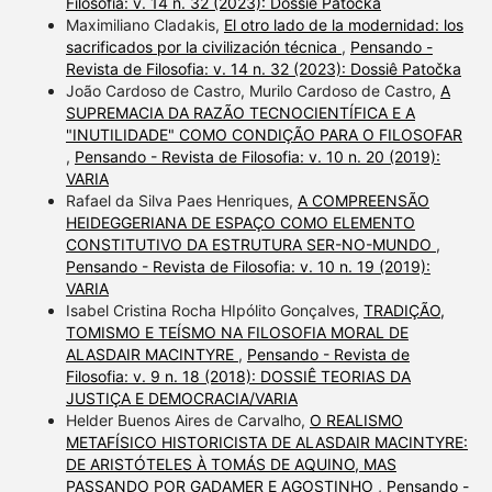
Filosofia: v. 14 n. 32 (2023): Dossiê Patočka
Maximiliano Cladakis,
El otro lado de la modernidad: los
sacrificados por la civilización técnica
,
Pensando -
Revista de Filosofia: v. 14 n. 32 (2023): Dossiê Patočka
João Cardoso de Castro, Murilo Cardoso de Castro,
A
SUPREMACIA DA RAZÃO TECNOCIENTÍFICA E A
"INUTILIDADE" COMO CONDIÇÃO PARA O FILOSOFAR
,
Pensando - Revista de Filosofia: v. 10 n. 20 (2019):
VARIA
Rafael da Silva Paes Henriques,
A COMPREENSÃO
HEIDEGGERIANA DE ESPAÇO COMO ELEMENTO
CONSTITUTIVO DA ESTRUTURA SER-NO-MUNDO
,
Pensando - Revista de Filosofia: v. 10 n. 19 (2019):
VARIA
Isabel Cristina Rocha HIpólito Gonçalves,
TRADIÇÃO,
TOMISMO E TEÍSMO NA FILOSOFIA MORAL DE
ALASDAIR MACINTYRE
,
Pensando - Revista de
Filosofia: v. 9 n. 18 (2018): DOSSIÊ TEORIAS DA
JUSTIÇA E DEMOCRACIA/VARIA
Helder Buenos Aires de Carvalho,
O REALISMO
METAFÍSICO HISTORICISTA DE ALASDAIR MACINTYRE:
DE ARISTÓTELES À TOMÁS DE AQUINO, MAS
PASSANDO POR GADAMER E AGOSTINHO
,
Pensando -