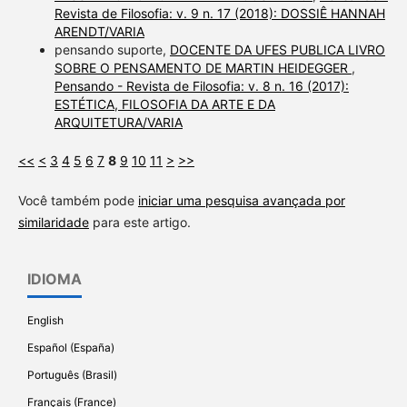
Revista de Filosofia: v. 9 n. 17 (2018): DOSSIÊ HANNAH
ARENDT/VARIA
pensando suporte,
DOCENTE DA UFES PUBLICA LIVRO
SOBRE O PENSAMENTO DE MARTIN HEIDEGGER
,
Pensando - Revista de Filosofia: v. 8 n. 16 (2017):
ESTÉTICA, FILOSOFIA DA ARTE E DA
ARQUITETURA/VARIA
<<
<
3
4
5
6
7
8
9
10
11
>
>>
Você também pode
iniciar uma pesquisa avançada por
similaridade
para este artigo.
IDIOMA
English
Español (España)
Português (Brasil)
Français (France)