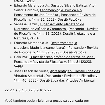
(2023): VARIA
Eduardo Marandola Jr., Gustavo Silvano Batista, Vitor
Sartori Cordova,
Fenomenologia, Política e o
Pensamento de Jan Patočka
,
Pensando - Revista de
Filosofia: v. 14 n. 32 (2023): Dossiê Patočka
Vanessa Lemm ,
El pensamiento planetario de
Nietzsche en Así hablo Zaratustra
,
Pensando - Revista
de Filosofia: v. 14 n. 33 (2023): Dossiê Nietzsche e a
Natureza/VARIA
Eduardo Marandola Jr.,
Desterramento, a
situacionalidade latinoamericana?
,
Pensando - Revista
de Filosofia: v. 14 n. 32 (2023): Dossiê Patočka
Caio Paz,
O messianismo profano da forma-de-vida.
,
Pensando - Revista de Filosofia: v. 14 n. 31 (2023):
VARIA
José Elielton de Sousa,
Apresentação - Dossiê Ética das
Virtudes Ambiental
,
Pensando - Revista de Filosofia: v.
17 n. 40 (2026): Dossiê Ética das Virtudes Ambiental
<<
<
1
2
3
4
5
6
7
8
9
10
>
>>
Você também pode
iniciar uma pesquisa avançada por