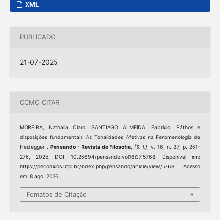
XML
PUBLICADO
21-07-2025
COMO CITAR
MOREIRA, Nathalia Claro; SANTIAGO ALMEIDA, Fabricio. Páthos e
disposições fundamentais: As Tonalidades Afetivas na Fenomenologia de
Heidegger .
Pensando - Revista de Filosofia
,
[S. l.]
, v. 16, n. 37, p. 261–
276, 2025. DOI: 10.26694/pensando.vol16i37.5768. Disponível em:
https://periodicos.ufpi.br/index.php/pensando/article/view/5768. Acesso
em: 8 ago. 2026.
Fomatos de Citação