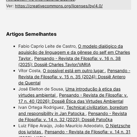
Ver:
https://creativecommons.org/licenses/by/4.0/
Artigos Semelhantes
Fabio Caprio Leite de Castro,
O modelo dialógico da
aquisição de linguagem e da gênese do self em Charles
Taylor
,
Pensando - Revista de Filosofia: v. 16 n. 38
(2025): Dossiê Charles Taylor/VARIA
Vítor Costa,
O possível está em outro lugar
,
Pensando -
Revista de Filosofia: v. 15 n. 35 (2024): Dossiê Antero
de Quental
José Elielton de Sousa,
Uma introdução à etica das
virtudes ambiental
,
Pensando - Revista de Filosofia: v.
17 n. 40 (2026): Dossiê Ética das Virtudes Ambiental
Ivan Ortega Rodriguez,
Technical civilization, boredom
and responsibility in Jan Patocka
,
Pensando - Revista
de Filosofia: v. 14 n. 32 (2023): Dossiê Patočka
Luiz Filipe Araújo, João Maurício Adeodato,
O Nietzsche
dos juristas
,
Pensando - Revista de Filosofia: v. 14 n. 31