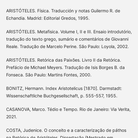
ARISTÓTELES. Física. Traducción y notas Guilermo R. de
Echandia. Madrid: Editorial Gredos, 1995.
ARISTÓTELES. Metafisica. Volume I, II e III. Ensaio introdutório,
tradução do texto grego, sumário e comentários de Giovanni
Reale. Tradução de Marcelo Perine. São Paulo: Loyola, 2002.
ARISTÓTELES. Retórica das Paixões. Livro II da Retórica.
Prefácio de Michael Meyers. Tradução de Isis Borges B. da
Fonseca. São Paulo: Martins Fontes, 2000.
BONITZ, Hermann. Index Aristotelicus [1870]. Darmstadt:
Wissenschaftliche Buchgesellschaft, p. 555-557, 1955.
CASANOVA, Marco. Tédio e Tempo. Rio de Janeiro: Via Verita,
2021.
COSTA, Judenice. O conceito e a caracterização de páthos
na Retórica de Aristóteles. Dissertação (Mestrado em