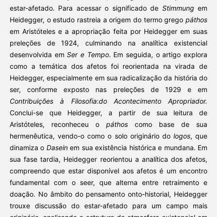
estar-afetado. Para acessar o significado de
Stimmung
em
Heidegger, o estudo rastreia a origem do termo grego
páthos
em Aristóteles e a apropriação feita por Heidegger em suas
preleções de 1924, culminando na analítica existencial
desenvolvida em
Ser e Tempo
. Em seguida, o artigo explora
como a temática dos afetos foi reorientada na virada de
Heidegger, especialmente em sua radicalização da história do
ser, conforme exposto nas preleções de 1929 e em
Contribuições à Filosofia
:
do Acontecimento Apropriador.
Conclui-se que Heidegger, a partir de sua leitura de
Aristóteles, reconheceu o
páthos
como base de sua
hermenêutica, vendo-o como o solo originário do
logos
, que
dinamiza o
Dasein
em sua existência histórica e mundana. Em
sua fase tardia, Heidegger reorientou a analítica dos afetos,
compreendo que estar disponível aos afetos é um encontro
fundamental com o seer, que alterna entre retraimento e
doação. No âmbito do pensamento onto-historial, Heidegger
trouxe discussão do estar-afetado para um campo mais