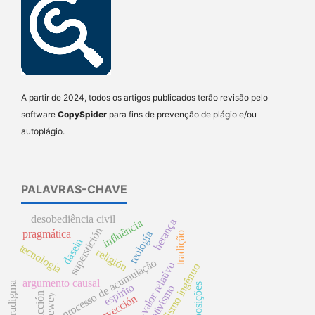
A partir de 2024, todos os artigos publicados terão revisão pelo
software
CopySpider
para fins de prevenção de plágio e/ou
autoplágio.
PALAVRAS-CHAVE
desobediência civil
herança
influência
superstición
pragmática
teología
tradição
dasein
tecnología
religión
processo de acumulação
mais-valor relativo
realismo ingênuo
argumento causal
paradigma
espirito
disposições
disjuntivismo
acción
dewey
proyección