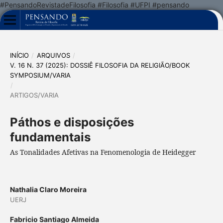
#PensandoRevistadeFilosofia #Filosofia #UFPI #pensando
INÍCIO
/
ARQUIVOS
/
V. 16 N. 37 (2025): DOSSIÊ FILOSOFIA DA RELIGIÃO/BOOK
SYMPOSIUM/VARIA
/
ARTIGOS/VARIA
Páthos e disposições
fundamentais
As Tonalidades Afetivas na Fenomenologia de Heidegger
Nathalia Claro Moreira
UERJ
Fabricio Santiago Almeida