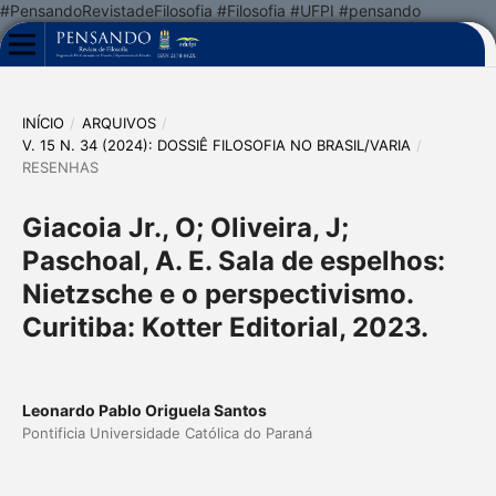
#PensandoRevistadeFilosofia #Filosofia #UFPI #pensando
INÍCIO
/
ARQUIVOS
/
V. 15 N. 34 (2024): DOSSIÊ FILOSOFIA NO BRASIL/VARIA
/
RESENHAS
Giacoia Jr., O; Oliveira, J;
Paschoal, A. E. Sala de espelhos:
Nietzsche e o perspectivismo.
Curitiba: Kotter Editorial, 2023.
Leonardo Pablo Origuela Santos
Pontificia Universidade Católica do Paraná