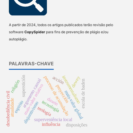
A partir de 2024, todos os artigos publicados terão revisão pelo
software
CopySpider
para fins de prevenção de plágio e/ou
autoplágio.
PALAVRAS-CHAVE
instrumentalismo
superstición
acción
processo de acumulação
dewey
argumento causal
escola de baden
religión
mais-valor relativo
proyección
mais-valor global
desobediência civil
dasein
atualidade
tecnología
espirito
disjuntivismo
teología
superveniência local
influência
disposições