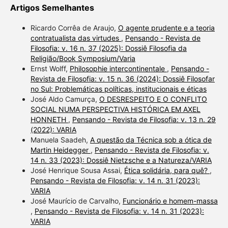
Artigos Semelhantes
Ricardo Corrêa de Araujo,
O agente prudente e a teoria
contratualista das virtudes
,
Pensando - Revista de
Filosofia: v. 16 n. 37 (2025): Dossiê Filosofia da
Religião/Book Symposium/Varia
Ernst Wolff,
Philosophie intercontinentale
,
Pensando -
Revista de Filosofia: v. 15 n. 36 (2024): Dossiê Filosofar
no Sul: Problemáticas políticas, institucionais e éticas
José Aldo Camurça,
O DESRESPEITO E O CONFLITO
SOCIAL NUMA PERSPECTIVA HISTÓRICA EM AXEL
HONNETH
,
Pensando - Revista de Filosofia: v. 13 n. 29
(2022): VARIA
Manuela Saadeh,
A questão da Técnica sob a ótica de
Martin Heidegger
,
Pensando - Revista de Filosofia: v.
14 n. 33 (2023): Dossiê Nietzsche e a Natureza/VARIA
José Henrique Sousa Assai,
Ética solidária, para quê?
,
Pensando - Revista de Filosofia: v. 14 n. 31 (2023):
VARIA
José Maurício de Carvalho,
Funcionário e homem-massa
,
Pensando - Revista de Filosofia: v. 14 n. 31 (2023):
VARIA