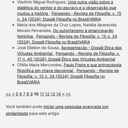
Vladimir Miguel Rodrigues,
Uma outra visão sobre a
dialética do senhor e do escravo e a observação que
mudou a história
,
Pensando - Revista de Filosofia: v. 15
n. 34 (2024): Dossiê Filosofia no Brasil/VARIA
Maria dos Milagres da Cruz Lopes, Natália Aparecida
Morato Fernandes,
Do autoritarismo à emancipação
feminina
,
Pensando - Revista de Filosofia: v. 15 n. 34
(2024): Dossiê Filosofia no Brasil/VARIA
José Elielton de Sousa,
Apresentação - Dossiê Ética das
Virtudes Ambiental
,
Pensando - Revista de Filosofia: v.
17 n. 40 (2026): Dossiê Ética das Virtudes Ambiental
Ofélia Maria Marcondes,
Paulo Freire e sua antropologia
filosófica em chave decolonial
,
Pensando - Revista de
Filosofia: v. 15 n. 34 (2024): Dossiê Filosofia no
Brasil/VARIA
<<
<
5
6
7
8
9
10
11
12
13
14
>
>>
Você também pode
iniciar uma pesquisa avançada por
similaridade
para este artigo.