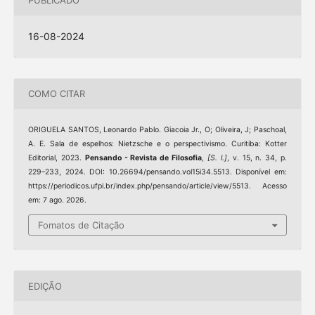
PUBLICADO
16-08-2024
COMO CITAR
ORIGUELA SANTOS, Leonardo Pablo. Giacoia Jr., O; Oliveira, J; Paschoal,
A. E. Sala de espelhos: Nietzsche e o perspectivismo. Curitiba: Kotter
Editorial, 2023.
Pensando - Revista de Filosofia
,
[S. l.]
, v. 15, n. 34, p.
229–233, 2024. DOI: 10.26694/pensando.vol15i34.5513. Disponível em:
https://periodicos.ufpi.br/index.php/pensando/article/view/5513. Acesso
em: 7 ago. 2026.
Fomatos de Citação
EDIÇÃO