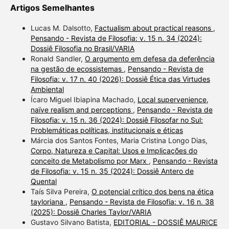
Artigos Semelhantes
Lucas M. Dalsotto,
Factualism about practical reasons
,
Pensando - Revista de Filosofia: v. 15 n. 34 (2024):
Dossiê Filosofia no Brasil/VARIA
Ronald Sandler,
O argumento em defesa da deferência
na gestão de ecossistemas
,
Pensando - Revista de
Filosofia: v. 17 n. 40 (2026): Dossiê Ética das Virtudes
Ambiental
Ícaro Miguel Ibiapina Machado,
Local supervenience,
naïve realism and perceptions
,
Pensando - Revista de
Filosofia: v. 15 n. 36 (2024): Dossiê Filosofar no Sul:
Problemáticas políticas, institucionais e éticas
Márcia dos Santos Fontes, Maria Cristina Longo Dias,
Corpo, Natureza e Capital: Usos e Implicações do
conceito de Metabolismo por Marx
,
Pensando - Revista
de Filosofia: v. 15 n. 35 (2024): Dossiê Antero de
Quental
Taís Silva Pereira,
O potencial crítico dos bens na ética
tayloriana
,
Pensando - Revista de Filosofia: v. 16 n. 38
(2025): Dossiê Charles Taylor/VARIA
Gustavo Silvano Batista,
EDITORIAL - DOSSIÊ MAURICE