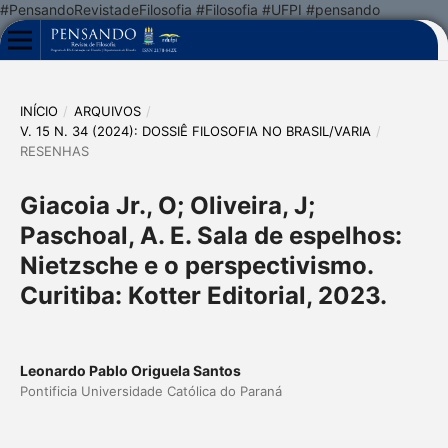
#PensandoRevistadeFilosofia #Filosofia #UFPI #pensando
INÍCIO
/
ARQUIVOS
/
V. 15 N. 34 (2024): DOSSIÊ FILOSOFIA NO BRASIL/VARIA
/
RESENHAS
Giacoia Jr., O; Oliveira, J;
Paschoal, A. E. Sala de espelhos:
Nietzsche e o perspectivismo.
Curitiba: Kotter Editorial, 2023.
Leonardo Pablo Origuela Santos
Pontificia Universidade Católica do Paraná