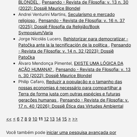
BLONDEL
,
Pensando - Revista de Filosofia: v. 13 n. 30
(2022): Dossiê Maurice Blondel
Andrei Venturini Martins,
Secularismo e mercado
religioso
,
Pensando - Revista de Filosofia: v. 16 n. 37
(2025): Dossiê Filosofia da Religião/Book
Symposium/Varia
Jorge Nicolás Lucero,
Rehistorizar para democratizar -
Patočka ante la la tecnificación de la política
,
Pensando
- Revista de Filosofia: v. 14 n. 32 (2023): Dossiê
Patočka
Álvaro Mendonça Pimentel,
EXISTE UMA LÓGICA DA
AÇÃO HUMANA?
,
Pensando - Revista de Filosofia: v. 13
n. 30 (2022): Dossiê Maurice Blondel
Philip Cafaro,
Reduzir a população e o tamanho das
nossas economias é necessário para compartilhar a
Terra de forma justa com outras espécies e futuras
gerações humanas
,
Pensando - Revista de Filosofia: v.
17 n. 40 (2026): Dossiê Ética das Virtudes Ambiental
<<
<
6
7
8
9
10
11
12
13
14
15
>
>>
Você também pode
iniciar uma pesquisa avançada por