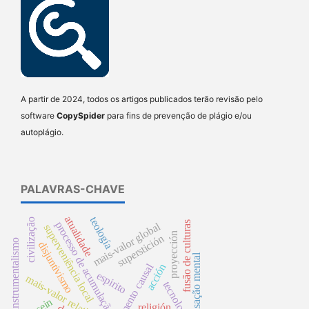
A partir de 2024, todos os artigos publicados terão revisão pelo
software
CopySpider
para fins de prevenção de plágio e/ou
autoplágio.
PALAVRAS-CHAVE
atualidade
teología
civilização
processo de acumulação
fusão de culturas
mais-valor global
superveniência local
proyección
superstición
instrumentalismo
disjuntivismo
causação mental
argumento causal
acción
espirito
mais-valor relativo
tecnología
dasein
religión