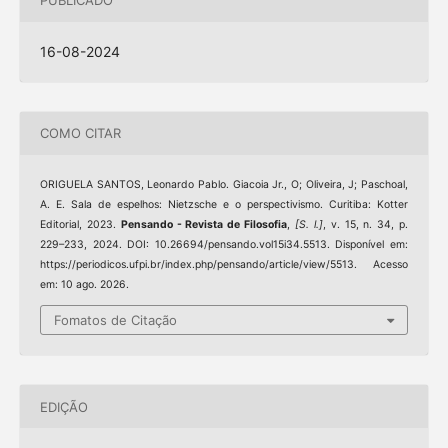
PUBLICADO
16-08-2024
COMO CITAR
ORIGUELA SANTOS, Leonardo Pablo. Giacoia Jr., O; Oliveira, J; Paschoal,
A. E. Sala de espelhos: Nietzsche e o perspectivismo. Curitiba: Kotter
Editorial, 2023.
Pensando - Revista de Filosofia
,
[S. l.]
, v. 15, n. 34, p.
229–233, 2024. DOI: 10.26694/pensando.vol15i34.5513. Disponível em:
https://periodicos.ufpi.br/index.php/pensando/article/view/5513. Acesso
em: 10 ago. 2026.
Fomatos de Citação
EDIÇÃO