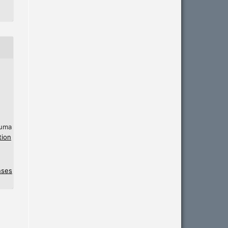
 uma
tion
nses