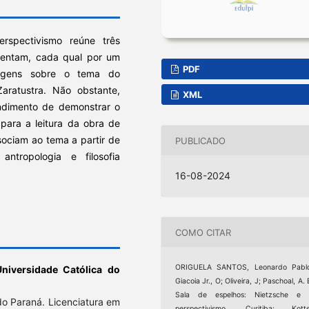
rspectivismo reúne três
resentam, cada qual por um
PDF
adagens sobre o tema do
ratustra. Não obstante,
XML
dimento de demonstrar o
para a leitura da obra de
sociam ao tema a partir de
PUBLICADO
antropologia e filosofia
16-08-2024
COMO CITAR
ORIGUELA SANTOS, Leonardo Pablo
 Universidade Católica do
Giacoia Jr., O; Oliveira, J; Paschoal, A. 
Sala de espelhos: Nietzsche e 
do Paraná. Licenciatura em
perspectivismo. Curitiba: Kotte