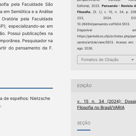
sofia pela Faculdade São
Editorial, 2023.
Pensando - Revista 
ta em Semiótica e a Análise
Filosofia
,
[S. l.]
, v. 15, n. 34, p. 22
Oratória pela Faculdade
233, 2024. DOI
10.26694/pensando.vol15i34.5513.
P); especializando-se em
Disponível em
ção. Possui publicações na
https://periodicos.ufpi.br/index.php/pe
ntemporânea. Pesquisador na
sando/article/view/5513. Acesso em:
artir do pensamento de F.
ago. 2026.
Fomatos de Citação
EDIÇÃO
a de espelhos: Nietzsche
v. 15 n. 34 (2024): Dossi
.
Filosofia no Brasil/VARIA
SEÇÃO