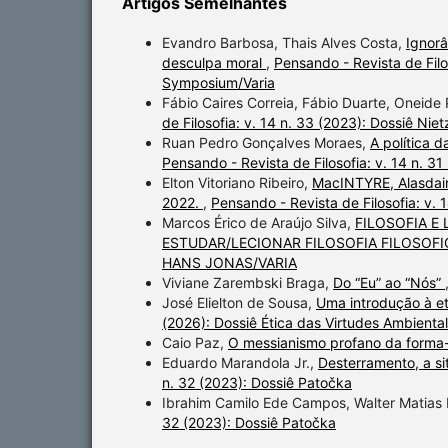
Artigos Semelhantes
Evandro Barbosa, Thais Alves Costa,
Ignorâ
desculpa moral
,
Pensando - Revista de Filos
Symposium/Varia
Fábio Caires Correia, Fábio Duarte, Oneide 
de Filosofia: v. 14 n. 33 (2023): Dossiê Ni
Ruan Pedro Gonçalves Moraes,
A política 
Pensando - Revista de Filosofia: v. 14 n. 31
Elton Vitoriano Ribeiro,
MacINTYRE, Alasdair.
2022.
,
Pensando - Revista de Filosofia: v. 
Marcos Érico de Araújo Silva,
FILOSOFIA E
ESTUDAR/LECIONAR FILOSOFIA FILOSOF
HANS JONAS/VARIA
Viviane Zarembski Braga,
Do “Eu” ao “Nós”
José Elielton de Sousa,
Uma introdução à et
(2026): Dossiê Ética das Virtudes Ambiental
Caio Paz,
O messianismo profano da forma
Eduardo Marandola Jr.,
Desterramento, a si
n. 32 (2023): Dossiê Patočka
Ibrahim Camilo Ede Campos, Walter Matias
32 (2023): Dossiê Patočka