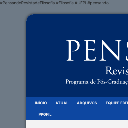
#PensandoRevistadeFilosofia #Filosofia #UFPI #pensando
INÍCIO
ATUAL
ARQUIVOS
EQUIPE EDI
PPGFIL