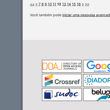
<<
<
7
8
9
10
11
12
13
14
15
16
>
>>
Você também pode
iniciar uma pesquisa avançad