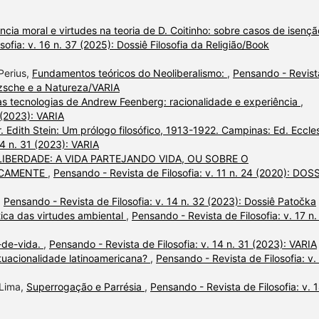
ncia moral e virtudes na teoria de D. Coitinho: sobre casos de isençã
ofia: v. 16 n. 37 (2025): Dossiê Filosofia da Religião/Book
Perius,
Fundamentos teóricos do Neoliberalismo:
,
Pensando - Revist
etzsche e a Natureza/VARIA
das tecnologias de Andrew Feenberg: racionalidade e experiência
,
 (2023): VARIA
 Edith Stein: Um prólogo filosófico, 1913-1922. Campinas: Ed. Eccles
14 n. 31 (2023): VARIA
 LIBERDADE: A VIDA PARTEJANDO VIDA, OU SOBRE O
ICAMENTE
,
Pensando - Revista de Filosofia: v. 11 n. 24 (2020): DOS
,
Pensando - Revista de Filosofia: v. 14 n. 32 (2023): Dossiê Patočka
ica das virtudes ambiental
,
Pensando - Revista de Filosofia: v. 17 n.
-de-vida.
,
Pensando - Revista de Filosofia: v. 14 n. 31 (2023): VARIA
tuacionalidade latinoamericana?
,
Pensando - Revista de Filosofia: v.
 Lima,
Superrogação e Parrésia
,
Pensando - Revista de Filosofia: v. 1