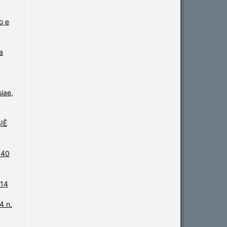
o e
a
iae,
SIÊ
 40
 14
4 n.