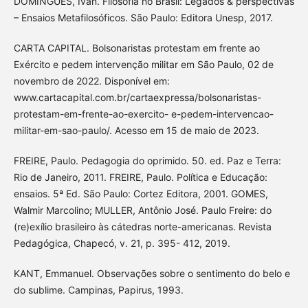
DOMINGUES, Ivan. Filosofia no Brasil: Legados & perspectivas
– Ensaios Metafilosóficos. São Paulo: Editora Unesp, 2017.
CARTA CAPITAL. Bolsonaristas protestam em frente ao
Exército e pedem intervenção militar em São Paulo, 02 de
novembro de 2022. Disponível em:
www.cartacapital.com.br/cartaexpressa/bolsonaristas-
protestam-em-frente-ao-exercito- e-pedem-intervencao-
militar-em-sao-paulo/. Acesso em 15 de maio de 2023.
FREIRE, Paulo. Pedagogia do oprimido. 50. ed. Paz e Terra:
Rio de Janeiro, 2011. FREIRE, Paulo. Política e Educação:
ensaios. 5ª Ed. São Paulo: Cortez Editora, 2001. GOMES,
Walmir Marcolino; MULLER, Antônio José. Paulo Freire: do
(re)exílio brasileiro às cátedras norte-americanas. Revista
Pedagógica, Chapecó, v. 21, p. 395- 412, 2019.
KANT, Emmanuel. Observações sobre o sentimento do belo e
do sublime. Campinas, Papirus, 1993.