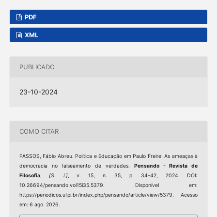
PDF
XML
PUBLICADO
23-10-2024
COMO CITAR
PASSOS, Fábio Abreu. Política e Educação em Paulo Freire: As ameaças à
democracia no falseamento de verdades.
Pensando - Revista de
Filosofia
,
[S. l.]
, v. 15, n. 35, p. 34–42, 2024. DOI:
10.26694/pensando.vol15i35.5379. Disponível em:
https://periodicos.ufpi.br/index.php/pensando/article/view/5379. Acesso
em: 6 ago. 2026.