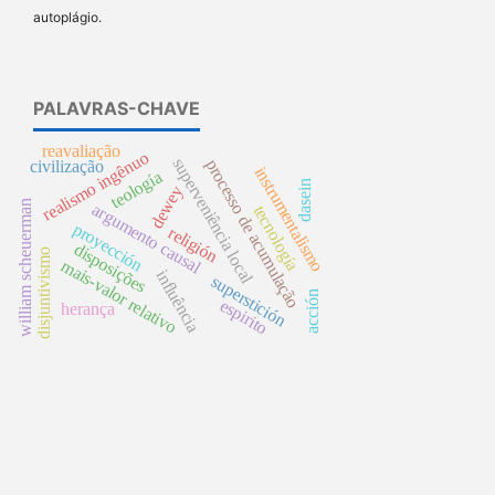
autoplágio.
PALAVRAS-CHAVE
reavaliação
realismo ingênuo
superveniência local
processo de acumulação
civilização
instrumentalismo
teología
dasein
dewey
william scheuerman
argumento causal
tecnología
proyección
religión
disposições
disjuntivismo
mais-valor relativo
influência
superstición
acción
espirito
herança