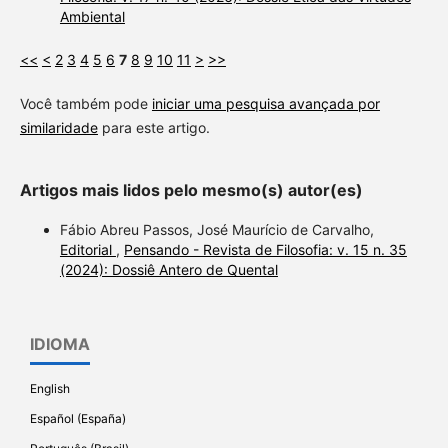
Ambiental
<<
<
2
3
4
5
6
7
8
9
10
11
>
>>
Você também pode
iniciar uma pesquisa avançada por
similaridade
para este artigo.
Artigos mais lidos pelo mesmo(s) autor(es)
Fábio Abreu Passos, José Maurício de Carvalho,
Editorial
,
Pensando - Revista de Filosofia: v. 15 n. 35
(2024): Dossiê Antero de Quental
IDIOMA
English
Español (España)