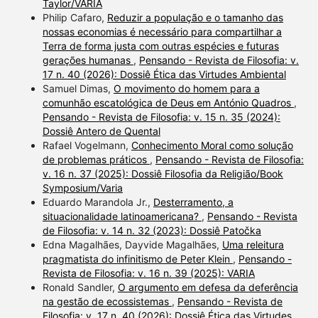
Taylor/VARIA
Philip Cafaro,
Reduzir a população e o tamanho das
nossas economias é necessário para compartilhar a
Terra de forma justa com outras espécies e futuras
gerações humanas
,
Pensando - Revista de Filosofia: v.
17 n. 40 (2026): Dossiê Ética das Virtudes Ambiental
Samuel Dimas,
O movimento do homem para a
comunhão escatológica de Deus em António Quadros
,
Pensando - Revista de Filosofia: v. 15 n. 35 (2024):
Dossiê Antero de Quental
Rafael Vogelmann,
Conhecimento Moral como solução
de problemas práticos
,
Pensando - Revista de Filosofia:
v. 16 n. 37 (2025): Dossiê Filosofia da Religião/Book
Symposium/Varia
Eduardo Marandola Jr.,
Desterramento, a
situacionalidade latinoamericana?
,
Pensando - Revista
de Filosofia: v. 14 n. 32 (2023): Dossiê Patočka
Edna Magalhães, Dayvide Magalhães,
Uma releitura
pragmatista do infinitismo de Peter Klein
,
Pensando -
Revista de Filosofia: v. 16 n. 39 (2025): VARIA
Ronald Sandler,
O argumento em defesa da deferência
na gestão de ecossistemas
,
Pensando - Revista de
Filosofia: v. 17 n. 40 (2026): Dossiê Ética das Virtudes