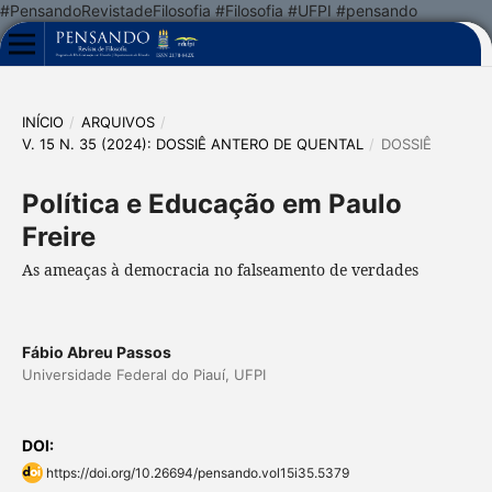
#PensandoRevistadeFilosofia #Filosofia #UFPI #pensando
INÍCIO
/
ARQUIVOS
/
V. 15 N. 35 (2024): DOSSIÊ ANTERO DE QUENTAL
/
DOSSIÊ
Política e Educação em Paulo
Freire
As ameaças à democracia no falseamento de verdades
Fábio Abreu Passos
Universidade Federal do Piauí, UFPI
DOI:
https://doi.org/10.26694/pensando.vol15i35.5379