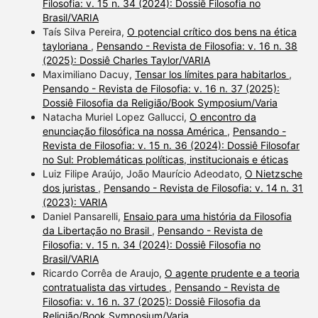
Filosofia: v. 15 n. 34 (2024): Dossiê Filosofia no
Brasil/VARIA
Taís Silva Pereira,
O potencial crítico dos bens na ética
tayloriana
,
Pensando - Revista de Filosofia: v. 16 n. 38
(2025): Dossiê Charles Taylor/VARIA
Maximiliano Dacuy,
Tensar los límites para habitarlos
,
Pensando - Revista de Filosofia: v. 16 n. 37 (2025):
Dossiê Filosofia da Religião/Book Symposium/Varia
Natacha Muriel Lopez Gallucci,
O encontro da
enunciação filosófica na nossa América
,
Pensando -
Revista de Filosofia: v. 15 n. 36 (2024): Dossiê Filosofar
no Sul: Problemáticas políticas, institucionais e éticas
Luiz Filipe Araújo, João Maurício Adeodato,
O Nietzsche
dos juristas
,
Pensando - Revista de Filosofia: v. 14 n. 31
(2023): VARIA
Daniel Pansarelli,
Ensaio para uma história da Filosofia
da Libertação no Brasil
,
Pensando - Revista de
Filosofia: v. 15 n. 34 (2024): Dossiê Filosofia no
Brasil/VARIA
Ricardo Corrêa de Araujo,
O agente prudente e a teoria
contratualista das virtudes
,
Pensando - Revista de
Filosofia: v. 16 n. 37 (2025): Dossiê Filosofia da
Religião/Book Symposium/Varia