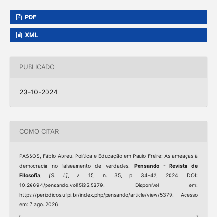
PDF
XML
PUBLICADO
23-10-2024
COMO CITAR
PASSOS, Fábio Abreu. Política e Educação em Paulo Freire: As ameaças à
democracia no falseamento de verdades.
Pensando - Revista de
Filosofia
,
[S. l.]
, v. 15, n. 35, p. 34–42, 2024. DOI:
10.26694/pensando.vol15i35.5379. Disponível em:
https://periodicos.ufpi.br/index.php/pensando/article/view/5379. Acesso
em: 7 ago. 2026.