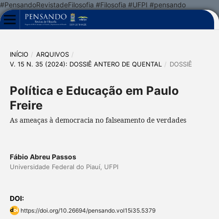
#PensandoRevistadeFilosofia #Filosofia #UFPI #pensando
INÍCIO
/
ARQUIVOS
/
V. 15 N. 35 (2024): DOSSIÊ ANTERO DE QUENTAL
/
DOSSIÊ
Política e Educação em Paulo
Freire
As ameaças à democracia no falseamento de verdades
Fábio Abreu Passos
Universidade Federal do Piauí, UFPI
DOI:
https://doi.org/10.26694/pensando.vol15i35.5379