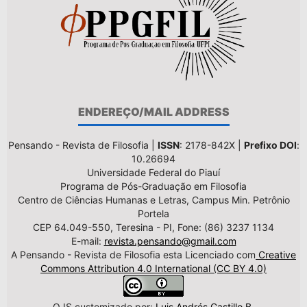
ENDEREÇO/MAIL ADDRESS
Pensando - Revista de Filosofia |
ISSN
: 2178-842X |
Prefixo DOI
:
10.26694
Universidade Federal do Piauí
Programa de Pós-Graduação em Filosofia
Centro de Ciências Humanas e Letras, Campus Min. Petrônio
Portela
CEP 64.049-550, Teresina - PI, Fone: (86) 3237 1134
E-mail:
revista.pensando@gmail.com
A Pensando - Revista de Filosofia esta Licenciado com
Creative
Commons Attribution 4.0 International (CC BY 4.0)
OJS customizado por:
Luis Andrés Castillo B.