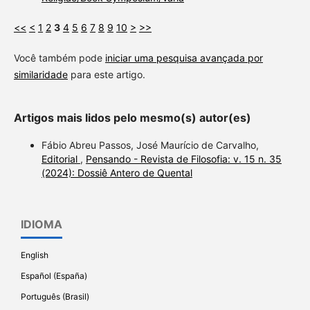
<<
<
1
2
3
4
5
6
7
8
9
10
>
>>
Você também pode
iniciar uma pesquisa avançada por
similaridade
para este artigo.
Artigos mais lidos pelo mesmo(s) autor(es)
Fábio Abreu Passos, José Maurício de Carvalho,
Editorial
,
Pensando - Revista de Filosofia: v. 15 n. 35
(2024): Dossiê Antero de Quental
IDIOMA
English
Español (España)
Português (Brasil)