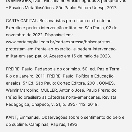
DOMINGUES, Ivan. Filosofia no Brasil: Legados & perspectivas
– Ensaios Metafilosóficos. São Paulo: Editora Unesp, 2017.
CARTA CAPITAL. Bolsonaristas protestam em frente ao
Exército e pedem intervenção militar em São Paulo, 02 de
novembro de 2022. Disponível em:
www.cartacapital.com.br/cartaexpressa/bolsonaristas-
protestam-em-frente-ao-exercito- e-pedem-intervencao-
militar-em-sao-paulo/. Acesso em 15 de maio de 2023.
FREIRE, Paulo. Pedagogia do oprimido. 50. ed. Paz e Terra:
Rio de Janeiro, 2011. FREIRE, Paulo. Política e Educação:
ensaios. 5ª Ed. São Paulo: Cortez Editora, 2001. GOMES,
Walmir Marcolino; MULLER, Antônio José. Paulo Freire: do
(re)exílio brasileiro às cátedras norte-americanas. Revista
Pedagógica, Chapecó, v. 21, p. 395- 412, 2019.
KANT, Emmanuel. Observações sobre o sentimento do belo e
do sublime. Campinas, Papirus, 1993.