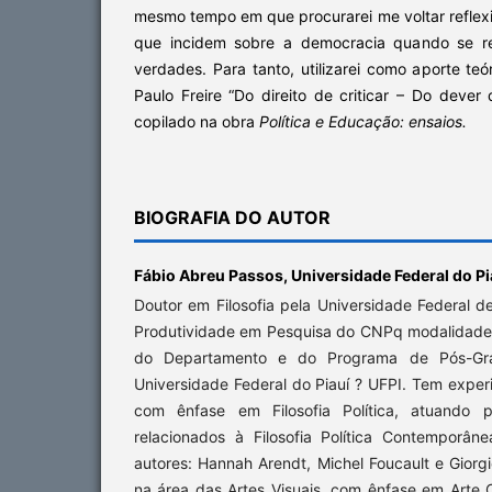
mesmo tempo em que procurarei me voltar refle
que incidem sobre a democracia quando se re
verdades. Para tanto, utilizarei como aporte teór
Paulo Freire “Do direito de criticar – Do dever 
copilado na obra
Política e Educação: ensaios.
BIOGRAFIA DO AUTOR
Fábio Abreu Passos,
Universidade Federal do Pi
Doutor em Filosofia pela Universidade Federal de
Produtividade em Pesquisa do CNPq modalidade 
do Departamento e do Programa de Pós-Gra
Universidade Federal do Piauí ? UFPI. Tem experi
com ênfase em Filosofia Política, atuando p
relacionados à Filosofia Política Contemporâne
autores: Hannah Arendt, Michel Foucault e Gio
na área das Artes Visuais, com ênfase em Arte 