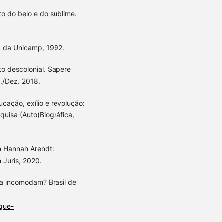
 do belo e do sublime.
ra da Unicamp, 1992.
to descolonial. Sapere
l./Dez. 2018.
ação, exílio e revolução:
squisa (Auto)Biográfica,
m Hannah Arendt:
n Juris, 2020.
nda incomodam? Brasil de
-que-