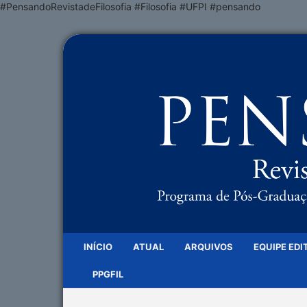
#PensandoRevistadeFilosofia #Filosofia #UFPI #pensando
INÍCIO
ATUAL
ARQUIVOS
EQUIPE EDI
PPGFIL