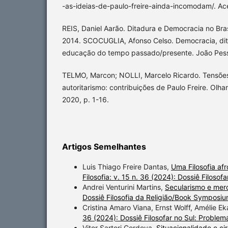
-as-ideias-de-paulo-freire-ainda-incomodam/. Ac
REIS, Daniel Aarão. Ditadura e Democracia no Brasi
2014. SCOCUGLIA, Afonso Celso. Democracia, dita
educação do tempo passado/presente. João Pess
TELMO, Marcon; NOLLI, Marcelo Ricardo. Tensõe
autoritarismo: contribuições de Paulo Freire. Olhar
2020, p. 1-16.
Artigos Semelhantes
Luis Thiago Freire Dantas,
Uma Filosofia af
Filosofia: v. 15 n. 36 (2024): Dossiê Filosofa
Andrei Venturini Martins,
Secularismo e mer
Dossiê Filosofia da Religião/Book Symposiu
Cristina Amaro Viana, Ernst Wolff, Amélie Ek
36 (2024): Dossiê Filosofar no Sul: Problemát
Vitor Sartori Cordova,
Situacionalidade e c