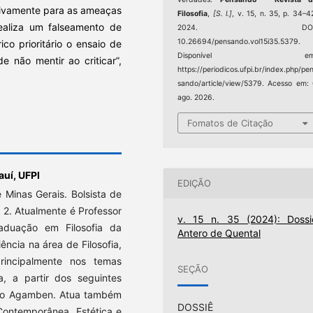
xivamente para as ameaças
Filosofia
,
[S. l.]
, v. 15, n. 35, p. 34–4
aliza um falseamento de
2024. DOI
10.26694/pensando.vol15i35.5379.
ico prioritário o ensaio de
Disponível em
de não mentir ao criticar”,
https://periodicos.ufpi.br/index.php/pe
sando/article/view/5379. Acesso em:
ago. 2026.
Fomatos de Citação
auí, UFPI
EDIÇÃO
 Minas Gerais. Bolsista de
2. Atualmente é Professor
v. 15 n. 35 (2024): Dossi
duação em Filosofia da
Antero de Quental
ência na área de Filosofia,
rincipalmente nos temas
SEÇÃO
a, a partir dos seguintes
rgio Agamben. Atua também
DOSSIÊ
Contemporânea, Estética e