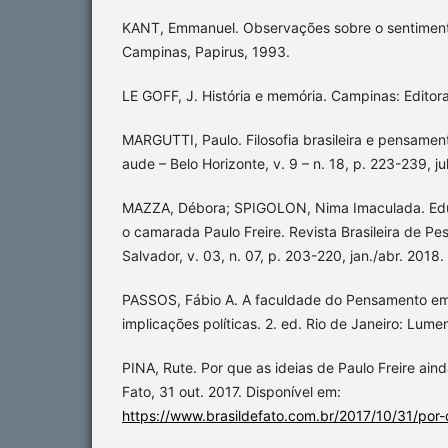
KANT, Emmanuel. Observações sobre o sentimento
Campinas, Papirus, 1993.
LE GOFF, J. História e memória. Campinas: Edito
MARGUTTI, Paulo. Filosofia brasileira e pensamen
aude – Belo Horizonte, v. 9 – n. 18, p. 223-239, ju
MAZZA, Débora; SPIGOLON, Nima Imaculada. Educ
o camarada Paulo Freire. Revista Brasileira de Pe
Salvador, v. 03, n. 07, p. 203-220, jan./abr. 2018.
PASSOS, Fábio A. A faculdade do Pensamento e
implicações políticas. 2. ed. Rio de Janeiro: Lume
PINA, Rute. Por que as ideias de Paulo Freire ai
Fato, 31 out. 2017. Disponível em:
https://www.brasildefato.com.br/2017/10/31/por