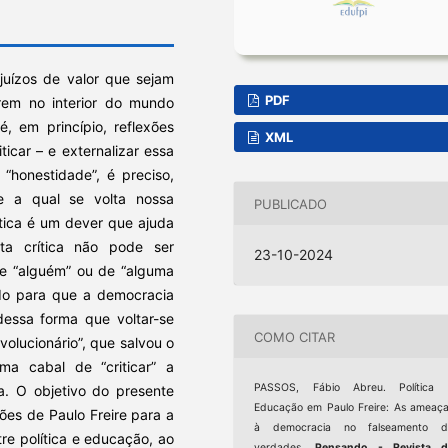
 juízos de valor que sejam
PDF
rem no interior do mundo
, em princípio, reflexões
XML
ticar – e externalizar essa
 “honestidade”, é preciso,
bre a qual se volta nossa
PUBLICADO
rítica é um dever que ajuda
sta crítica não pode ser
23-10-2024
de “alguém” ou de “alguma
indo para que a democracia
dessa forma que voltar-se
COMO CITAR
olucionário”, que salvou o
a cabal de “criticar” a
PASSOS, Fábio Abreu. Política 
a. O objetivo do presente
Educação em Paulo Freire: As ameaç
xões de Paulo Freire para a
à democracia no falseamento d
tre política e educação, ao
verdades.
Pensando - Revista d