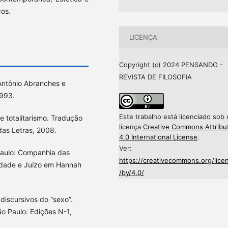
cos.
LICENÇA
Copyright (c) 2024 PENSANDO -
REVISTA DE FILOSOFIA
Antônio Abranches e
1993.
Este trabalho está licenciado sob
 totalitarismo. Tradução
licença
Creative Commons Attribu
das Letras, 2008.
4.0 International License
.
Ver:
aulo: Companhia das
https://creativecommons.org/lice
lidade e Juízo em Hannah
/by/4.0/
discursivos do “sexo”.
ão Paulo: Edições N-1,