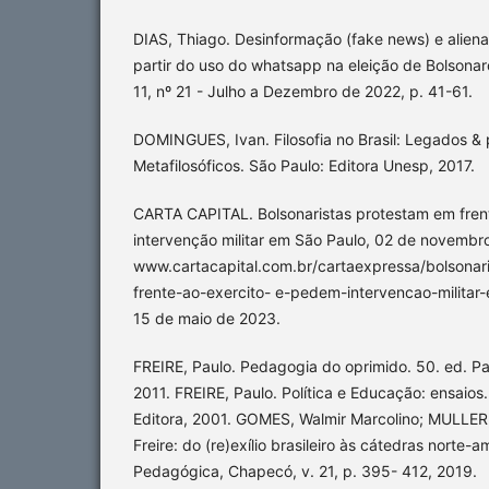
DIAS, Thiago. Desinformação (fake news) e alien
partir do uso do whatsapp na eleição de Bolsonar
11, nº 21 - Julho a Dezembro de 2022, p. 41-61.
DOMINGUES, Ivan. Filosofia no Brasil: Legados & 
Metafilosóficos. São Paulo: Editora Unesp, 2017.
CARTA CAPITAL. Bolsonaristas protestam em fren
intervenção militar em São Paulo, 02 de novembr
www.cartacapital.com.br/cartaexpressa/bolsonar
frente-ao-exercito- e-pedem-intervencao-militar
15 de maio de 2023.
FREIRE, Paulo. Pedagogia do oprimido. 50. ed. Paz
2011. FREIRE, Paulo. Política e Educação: ensaios
Editora, 2001. GOMES, Walmir Marcolino; MULLER,
Freire: do (re)exílio brasileiro às cátedras norte-
Pedagógica, Chapecó, v. 21, p. 395- 412, 2019.