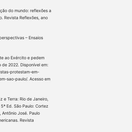
ação do mundo: reflexões a
o. Revista Reflexões, ano
perspectivas – Ensaios
te ao Exército e pedem
o de 2022. Disponível em:
istas-protestam-em-
-em-sao-paulo/. Acesso em
 e Terra: Rio de Janeiro,
. 5ª Ed. São Paulo: Cortez
 Antônio José. Paulo
americanas. Revista