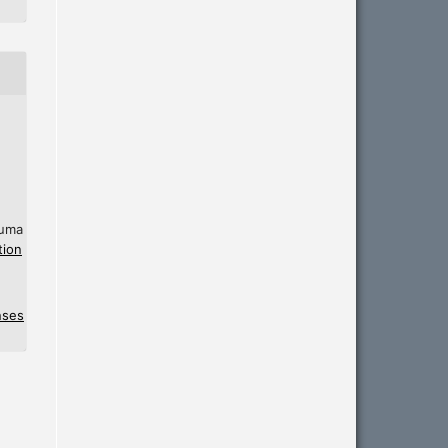
 uma
tion
nses