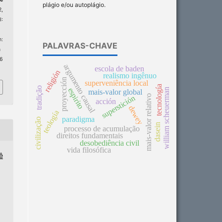
plágio e/ou autoplágio.
2,
:
:
PALAVRAS-CHAVE
n
 6
argumento causal
escola de baden
religión
realismo ingênuo
proyección
superveniência local
tecnología
tradição
espirito
william scheuerman
mais-valor global
mais-valor relativo
superstición
acción
dewey
teología
paradigma
civilização
dasein
processo de acumulação
direitos fundamentais
desobediência civil
vida filosófica
ê