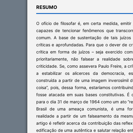
RESUMO
O ofício de filosofar é, em certa medida, emitir
capazes de tencionar fenômenos que transcor
comum. A base de sustentação de tais juízos é
críticas e aprofundadas. Para que o dever de cri
crítica em forma de juízos – seja exercido com
prioritariamente, não falsear a realidade so
criticidade. Se, como assevera Paulo Freire, a c
a estabilizar os alicerces da democracia, e
construída a partir de uma imagem inverosímil 
coisa”, pois, dessa forma, estaríamos contribu
fosse atacada em suas bases constitutivas. É 
para o dia 31 de março de 1964 como um ato “rev
Brasil de uma ameaça comunista, é uma form
realidade a partir de um falseamento da mesm
artigo é refletir acerca da contribuição das refle
edificação de uma autêntica e salutar relação en