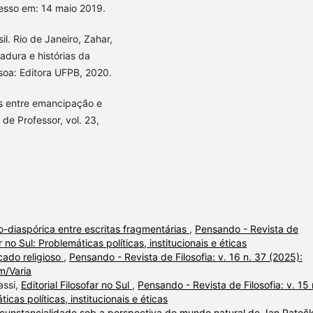
esso em: 14 maio 2019.
l. Rio de Janeiro, Zahar,
dura e histórias da
oa: Editora UFPB, 2020.
s entre emancipação e
 de Professor, vol. 23,
ro-diaspórica entre escritas fragmentárias
,
Pensando - Revista de
r no Sul: Problemáticas políticas, institucionais e éticas
cado religioso
,
Pensando - Revista de Filosofia: v. 16 n. 37 (2025):
m/Varia
assi,
Editorial Filosofar no Sul
,
Pensando - Revista de Filosofia: v. 15 
icas políticas, institucionais e éticas
ircunstancialidade sob a perspectiva do mundo natural de Jan Pato