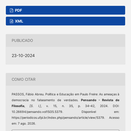
PDF
XML
PUBLICADO
23-10-2024
COMO CITAR
PASSOS, Fábio Abreu. Política e Educação em Paulo Freire: As ameaças à
democracia no falseamento de verdades.
Pensando - Revista de
Filosofia
,
[S. l.]
, v. 15, n. 35, p. 34–42, 2024. DOI:
10.26694/pensando.vol15i35.5379. Disponível em:
https://periodicos.ufpi.br/index.php/pensando/article/view/5379. Acesso
em: 7 ago. 2026.