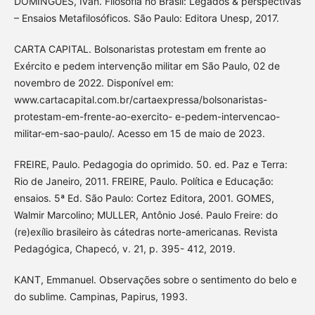
DOMINGUES, Ivan. Filosofia no Brasil: Legados & perspectivas
– Ensaios Metafilosóficos. São Paulo: Editora Unesp, 2017.
CARTA CAPITAL. Bolsonaristas protestam em frente ao
Exército e pedem intervenção militar em São Paulo, 02 de
novembro de 2022. Disponível em:
www.cartacapital.com.br/cartaexpressa/bolsonaristas-
protestam-em-frente-ao-exercito- e-pedem-intervencao-
militar-em-sao-paulo/. Acesso em 15 de maio de 2023.
FREIRE, Paulo. Pedagogia do oprimido. 50. ed. Paz e Terra:
Rio de Janeiro, 2011. FREIRE, Paulo. Política e Educação:
ensaios. 5ª Ed. São Paulo: Cortez Editora, 2001. GOMES,
Walmir Marcolino; MULLER, Antônio José. Paulo Freire: do
(re)exílio brasileiro às cátedras norte-americanas. Revista
Pedagógica, Chapecó, v. 21, p. 395- 412, 2019.
KANT, Emmanuel. Observações sobre o sentimento do belo e
do sublime. Campinas, Papirus, 1993.