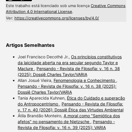
Este trabalho está licenciado sob uma licença
Creative Commons
Attribution 4.0 International License
.
Ver:
https://creativecommons.org/licenses/by/4.0/
Artigos Semelhantes
Joel Francisco Decothé Jr.,
Os princípios constitutivos
da laicidade aberta na era secular segundo Taylor e
Maclure
,
Pensando - Revista de Filosofia: v. 16 n. 38
(2025): Dossiê Charles Taylor/VARIA
Allan Josué Vieira,
Fenomenologia e Conhecimento
,
Pensando - Revista de Filosofia: v. 16 n. 38 (2025):
Dossiê Charles Taylor/VARIA
Tania Aparecida Kuhnen,
Ética do Cuidado e superação
do Antropocentrismo
,
Pensando - Revista de Filosofia:
v. 17 n. 40 (2026): Dossiê Ética das Virtudes Ambiental
Átila Brandão Monteiro,
A moral como "Semiótica dos
afetos" no pensamento de Nietzsche
,
Pensando -
Revista de Filosofia: v. 16 n. 39 (2025): VARIA