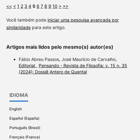
<<
<
1
2
3
4
5
6
7
8
9
10
>
>>
Você também pode
iniciar uma pesquisa avançada por
similaridade
para este artigo.
Artigos mais lidos pelo mesmo(s) autor(es)
Fábio Abreu Passos, José Maurício de Carvalho,
Editorial
,
Pensando - Revista de Filosofia: v. 15 n. 35
(2024): Dossiê Antero de Quental
IDIOMA
English
Español (España)
Português (Brasil)
Français (France)