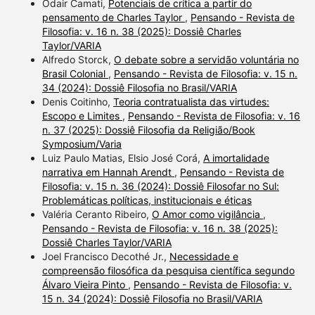
Odair Camati,
Potenciais de crítica a partir do
pensamento de Charles Taylor
,
Pensando - Revista de
Filosofia: v. 16 n. 38 (2025): Dossiê Charles
Taylor/VARIA
Alfredo Storck,
O debate sobre a servidão voluntária no
Brasil Colonial
,
Pensando - Revista de Filosofia: v. 15 n.
34 (2024): Dossiê Filosofia no Brasil/VARIA
Denis Coitinho,
Teoria contratualista das virtudes:
Escopo e Limites
,
Pensando - Revista de Filosofia: v. 16
n. 37 (2025): Dossiê Filosofia da Religião/Book
Symposium/Varia
Luiz Paulo Matias, Elsio José Corá,
A imortalidade
narrativa em Hannah Arendt
,
Pensando - Revista de
Filosofia: v. 15 n. 36 (2024): Dossiê Filosofar no Sul:
Problemáticas políticas, institucionais e éticas
Valéria Ceranto Ribeiro,
O Amor como vigilância
,
Pensando - Revista de Filosofia: v. 16 n. 38 (2025):
Dossiê Charles Taylor/VARIA
Joel Francisco Decothé Jr.,
Necessidade e
compreensão filosófica da pesquisa científica segundo
Álvaro Vieira Pinto
,
Pensando - Revista de Filosofia: v.
15 n. 34 (2024): Dossiê Filosofia no Brasil/VARIA