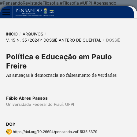
#PensandoRevistadeFilosofia #Filosofia #UFPI #pensando
INÍCIO
/
ARQUIVOS
/
V. 15 N. 35 (2024): DOSSIÊ ANTERO DE QUENTAL
/
DOSSIÊ
Política e Educação em Paulo
Freire
As ameaças à democracia no falseamento de verdades
Fábio Abreu Passos
Universidade Federal do Piauí, UFPI
DOI:
https://doi.org/10.26694/pensando.vol15i35.5379