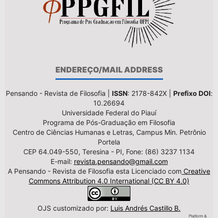
ENDEREÇO/MAIL ADDRESS
Pensando - Revista de Filosofia |
ISSN
: 2178-842X |
Prefixo DOI
:
10.26694
Universidade Federal do Piauí
Programa de Pós-Graduação em Filosofia
Centro de Ciências Humanas e Letras, Campus Min. Petrônio
Portela
CEP 64.049-550, Teresina - PI, Fone: (86) 3237 1134
E-mail:
revista.pensando@gmail.com
A Pensando - Revista de Filosofia esta Licenciado com
Creative
Commons Attribution 4.0 International (CC BY 4.0)
OJS customizado por:
Luis Andrés Castillo B.