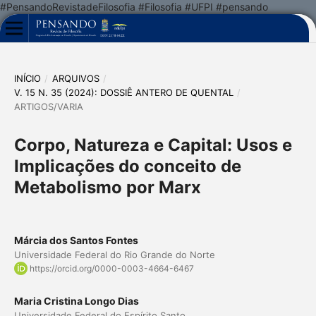
#PensandoRevistadeFilosofia #Filosofia #UFPI #pensando
INÍCIO
/
ARQUIVOS
/
V. 15 N. 35 (2024): DOSSIÊ ANTERO DE QUENTAL
/
ARTIGOS/VARIA
Corpo, Natureza e Capital: Usos e
Implicações do conceito de
Metabolismo por Marx
Márcia dos Santos Fontes
Universidade Federal do Rio Grande do Norte
https://orcid.org/0000-0003-4664-6467
Maria Cristina Longo Dias
Universidade Federal do Espírito Santo