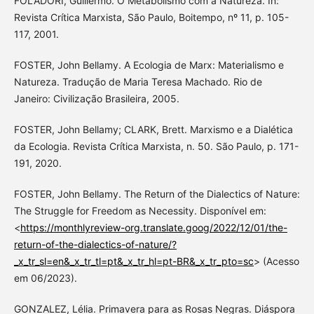
FOLADORI, Guillermo. O Metabolismo com a Natureza. In:
Revista Crítica Marxista, São Paulo, Boitempo, nº 11, p. 105-
117, 2001.
FOSTER, John Bellamy. A Ecologia de Marx: Materialismo e
Natureza. Tradução de Maria Teresa Machado. Rio de
Janeiro: Civilização Brasileira, 2005.
FOSTER, John Bellamy; CLARK, Brett. Marxismo e a Dialética
da Ecologia. Revista Crítica Marxista, n. 50. São Paulo, p. 171-
191, 2020.
FOSTER, John Bellamy. The Return of the Dialectics of Nature:
The Struggle for Freedom as Necessity. Disponível em:
<
https://monthlyreview-org.translate.goog/2022/12/01/the-
return-of-the-dialectics-of-nature/?
_x_tr_sl=en&_x_tr_tl=pt&_x_tr_hl=pt-BR&_x_tr_pto=sc
> (Acesso
em 06/2023).
GONZALEZ, Lélia. Primavera para as Rosas Negras. Diáspora