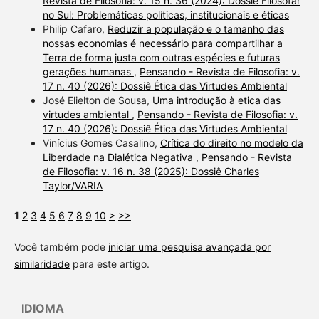
Revista de Filosofia: v. 15 n. 36 (2024): Dossiê Filosofar
no Sul: Problemáticas políticas, institucionais e éticas
Philip Cafaro,
Reduzir a população e o tamanho das
nossas economias é necessário para compartilhar a
Terra de forma justa com outras espécies e futuras
gerações humanas
,
Pensando - Revista de Filosofia: v.
17 n. 40 (2026): Dossiê Ética das Virtudes Ambiental
José Elielton de Sousa,
Uma introdução à etica das
virtudes ambiental
,
Pensando - Revista de Filosofia: v.
17 n. 40 (2026): Dossiê Ética das Virtudes Ambiental
Vinícius Gomes Casalino,
Crítica do direito no modelo da
Liberdade na Dialética Negativa
,
Pensando - Revista
de Filosofia: v. 16 n. 38 (2025): Dossiê Charles
Taylor/VARIA
1
2
3
4
5
6
7
8
9
10
>
>>
Você também pode
iniciar uma pesquisa avançada por
similaridade
para este artigo.
IDIOMA