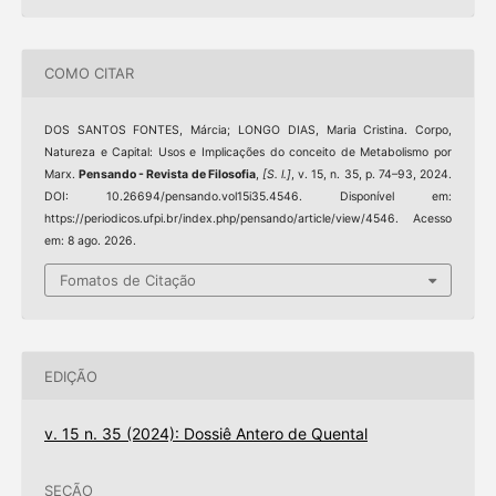
COMO CITAR
DOS SANTOS FONTES, Márcia; LONGO DIAS, Maria Cristina. Corpo,
Natureza e Capital: Usos e Implicações do conceito de Metabolismo por
Marx.
Pensando - Revista de Filosofia
,
[S. l.]
, v. 15, n. 35, p. 74–93, 2024.
DOI: 10.26694/pensando.vol15i35.4546. Disponível em:
https://periodicos.ufpi.br/index.php/pensando/article/view/4546. Acesso
em: 8 ago. 2026.
Fomatos de Citação
EDIÇÃO
v. 15 n. 35 (2024): Dossiê Antero de Quental
SEÇÃO