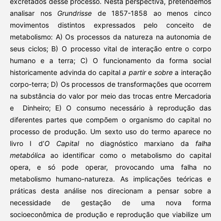
excretados desse processo. Nesta perspectiva, pretendemos
analisar nos
Grundrisse
de 1857-1858 ao menos cinco
movimentos distintos expressados pelo conceito de
metabolismo: A) Os processos da natureza na autonomia de
seus ciclos; B) O processo vital de interação entre o corpo
humano e a terra; C) O funcionamento da forma social
historicamente advinda do capital
a partir
e
sobre
a interação
corpo-terra; D) Os processos de transformações que ocorrem
na substância do valor por meio das trocas entre Mercadoria
e Dinheiro; E) O consumo necessário à reprodução das
diferentes partes que compõem o organismo do capital no
processo de produção. Um sexto uso do termo aparece no
livro I d’
O Capital
no diagnóstico marxiano da
falha
metabólica
ao identificar como o metabolismo do capital
opera, e só pode operar, provocando uma falha no
metabolismo humano-natureza. As implicações teóricas e
práticas desta análise nos direcionam a pensar sobre a
necessidade de gestação de uma nova forma
socioeconômica de produção e reprodução que viabilize um