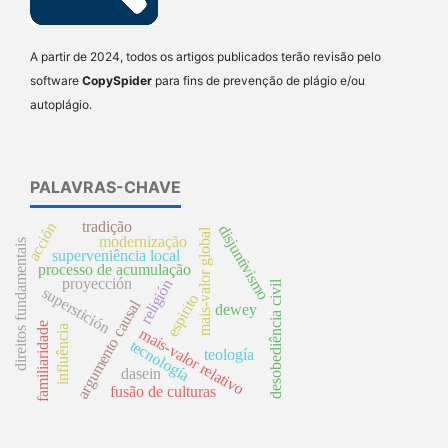
A partir de 2024, todos os artigos publicados terão revisão pelo
software
CopySpider
para fins de prevenção de plágio e/ou
autoplágio.
PALAVRAS-CHAVE
tradição
acción
disjuntivismo
mais-valor global
modernização
direitos fundamentais
superveniência local
processo de acumulação
proyección
religión
desobediência civil
superstición
espirito
argumento causal
dewey
familiaridade
influência
mais-valor relativo
tecnología
teología
dasein
fusão de culturas