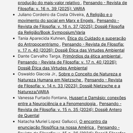
produção do mais-valor relativo
,
Pensando - Revista de
Filosofia: v. 16 n. 39 (2025): VARIA
Juliano Cordeiro da Costa Oliveira,
A Religião e o
movimento do social em Marx e Engels
,
Pensando -
Revista de Filosofia: v. 16 n. 37 (2025): Dossiê Filosofia
da Religião/Book Symposium/Varia
Tania Aparecida Kuhnen,
Ética do Cuidado e superação
do Antropocentrismo
,
Pensando - Revista de Filosofia:
v. 17 n. 40 (2026): Dossiê Ética das Virtudes Ambiental
Dante Carvalho Targa,
Primórdios da ética ambiental
,
Pensando - Revista de Filosofia: v. 17 n. 40 (2026):
Dossiê Ética das Virtudes Ambiental
Oswaldo Giacoia Jr.,
Sobre o Conceito de Natureza e
Natureza Humana em Nietzsche
,
Pensando - Revista
de Filosofia: v. 14 n. 33 (2023): Dossiê Nietzsche e a
Natureza/VARIA
Vanessa Furtado Fontana,
Husserl e Damásio: conexões
entre a Neurociência e a Fenomenologia
,
Pensando -
Revista de Filosofia: v. 15 n. 35 (2024): Dossiê Antero
de Quental
Natacha Muriel Lopez Gallucci,
O encontro da
enunciação filosófica na nossa América
,
Pensando -