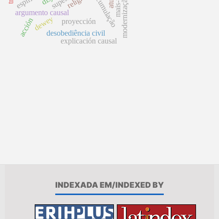
religión
espirito
modernização
argumento causal
dewey
acción
proyección
desobediência civil
explicación causal
INDEXADA EM/INDEXED BY