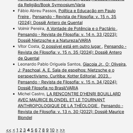
da Religião/Book Symposium/Varia
Fábio Abreu Passos,
Política e Educação em Paulo
Freire
,
Pensando - Revista de Filosofia: v. 15 n. 35
(2024): Dossiê Antero de Quental
Volmir Pereira,
A Vontade de Potência e o Pactário
,
Pensando - Revista de Filosofia: v. 14 n. 33 (2023):
Dossiê Nietzsche e a Natureza/VARIA
Vítor Costa,
O possível está em outro lugar
,
Pensando -
Revista de Filosofia: v. 15 n. 35 (2024): Dossiê Antero
de Quental
Leonardo Pablo Origuela Santos,
Giacoia Jr., O; Oliveira,
J; Paschoal, A. E. Sala de espelhos: Nietzsche e o
perspectivismo. Curitiba: Kotter Editorial, 2023.
,
Pensando - Revista de Filosofia: v. 15 n. 34 (2024):
Dossiê Filosofia no Brasil/VARIA
Michel Castro,
LA RENCONTRE D’HENRI BOUILLARD
AVEC MAURICE BLONDEL ET LE TOURNANT
ANTHROPOLOGIQUE DE LA THÉOLOGIE
,
Pensando -
Revista de Filosofia: v. 13 n. 30 (2022): Dossiê Maurice
Blondel
<<
<
1
2
3
4
5
6
7
8
9
10
>
>>