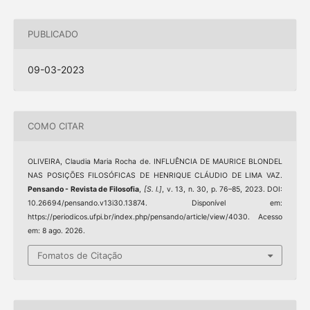
PUBLICADO
09-03-2023
COMO CITAR
OLIVEIRA, Claudia Maria Rocha de. INFLUÊNCIA DE MAURICE BLONDEL
NAS POSIÇÕES FILOSÓFICAS DE HENRIQUE CLÁUDIO DE LIMA VAZ.
Pensando - Revista de Filosofia
,
[S. l.]
, v. 13, n. 30, p. 76–85, 2023. DOI:
10.26694/pensando.v13i30.13874. Disponível em:
https://periodicos.ufpi.br/index.php/pensando/article/view/4030. Acesso
em: 8 ago. 2026.
Fomatos de Citação