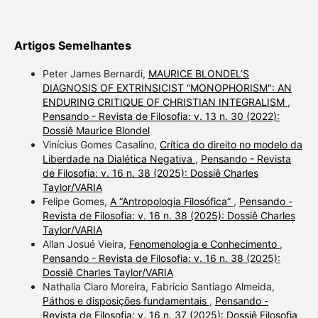
Artigos Semelhantes
Peter James Bernardi,
MAURICE BLONDEL’S
DIAGNOSIS OF EXTRINSICIST “MONOPHORISM": AN
ENDURING CRITIQUE OF CHRISTIAN INTEGRALISM
,
Pensando - Revista de Filosofia: v. 13 n. 30 (2022):
Dossiê Maurice Blondel
Vinícius Gomes Casalino,
Crítica do direito no modelo da
Liberdade na Dialética Negativa
,
Pensando - Revista
de Filosofia: v. 16 n. 38 (2025): Dossiê Charles
Taylor/VARIA
Felipe Gomes,
A “Antropologia Filosófica”
,
Pensando -
Revista de Filosofia: v. 16 n. 38 (2025): Dossiê Charles
Taylor/VARIA
Allan Josué Vieira,
Fenomenologia e Conhecimento
,
Pensando - Revista de Filosofia: v. 16 n. 38 (2025):
Dossiê Charles Taylor/VARIA
Nathalia Claro Moreira, Fabricio Santiago Almeida,
Páthos e disposições fundamentais
,
Pensando -
Revista de Filosofia: v. 16 n. 37 (2025): Dossiê Filosofia