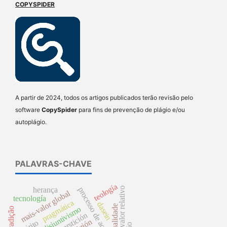
COPYSPIDER
A partir de 2024, todos os artigos publicados terão revisão pelo
software
CopySpider
para fins de prevenção de plágio e/ou
autoplágio.
PALAVRAS-CHAVE
teología
mais-valor relativo
processo de acumulação
herança
mais-valor global
tecnología
pragmática
dasein
atualidade
disjuntivismo
tradição
superstición