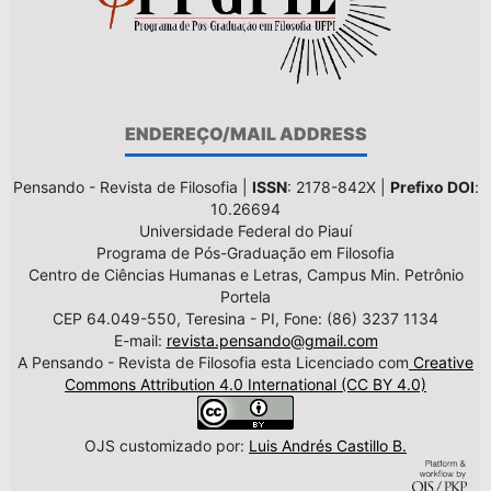
ENDEREÇO/MAIL ADDRESS
Pensando - Revista de Filosofia |
ISSN
: 2178-842X |
Prefixo DOI
:
10.26694
Universidade Federal do Piauí
Programa de Pós-Graduação em Filosofia
Centro de Ciências Humanas e Letras, Campus Min. Petrônio
Portela
CEP 64.049-550, Teresina - PI, Fone: (86) 3237 1134
E-mail:
revista.pensando@gmail.com
A Pensando - Revista de Filosofia esta Licenciado com
Creative
Commons Attribution 4.0 International (CC BY 4.0)
OJS customizado por:
Luis Andrés Castillo B.