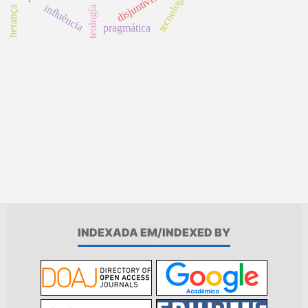
disjuntivismo
tecnología
influência
herança
teología
pragmática
INDEXADA EM/INDEXED BY