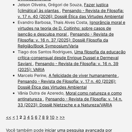
Jelson Oliveira, Grégori de Souza,
Fazer justiça
[climática] às plantas
,
Pensando - Revista de Filosofia:
v. 17 n. 40 (2026): Dossiê Ética das Virtudes Ambiental
Evandro Barbosa, Thais Alves Costa,
Ignorância moral e
virtudes na teoria de D. Coitinho: sobre casos de
isenção e desculpa moral
,
Pensando - Revista de
Filosofia: v. 16 n. 37 (2025): Dossiê Filosofia da
Religião/Book Symposium/Varia
Tiago dos Santos Rodrigues,
Uma filosofia da educação
crítica-consensual desde Enrique Dussel e Dermeval
Saviani
,
Pensando - Revista de Filosofia: v. 16 n. 39
(2025): VARIA
Marcelo Perine,
A felicidade de viver humanamente
,
Pensando - Revista de Filosofia: v. 17 n. 40 (2026):
Dossiê Ética das Virtudes Ambiental
Vânia Dutra de Azeredo,
Moral como natureza e como
antinatureza
,
Pensando - Revista de Filosofia: v. 14 n.
33 (2023): Dossiê Nietzsche e a Natureza/VARIA
<<
<
1
2
3
4
5
6
7
8
9
10
>
>>
Você também pode
iniciar uma pesquisa avançada por