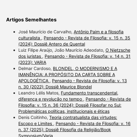
Artigos Semelhantes
José Maurício de Carvalho,
Antônio Paim e a filosofia
culturalista
,
Pensando - Revista de Filosofia: v. 15 n. 35
(2024): Dossiê Antero de Quental
Luiz Filipe Araújo, João Maurício Adeodato,
O Nietzsche
dos juristas
,
Pensando - Revista de Filosofia: v. 14 n. 31
(2023): VARIA
Delmar Cardoso,
BLONDEL, O MODERNISMO E A
IMANÊNCIA: A PROPÓSITO DA CARTA SOBRE A
APOLOGÉTICA
,
Pensando - Revista de Filosofia: v. 13
n. 30 (2022): Dossiê Maurice Blondel
Leandro Lélis Matos,
Fundamento transcendental,
diferença e revolução no tempo
,
Pensando - Revista de
Filosofia: v. 15 n. 36 (2024): Dossiê Filosofar no Sul:
Problemáticas políticas, institucionais e éticas
Denis Coitinho,
Teoria contratualista das virtudes:
Escopo e Limites
,
Pensando - Revista de Filosofia: v. 16
n. 37 (2025): Dossiê Filosofia da Religião/Book
Symposium/Varia