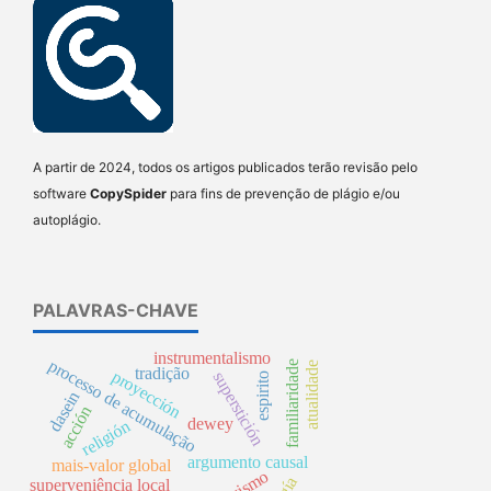
A partir de 2024, todos os artigos publicados terão revisão pelo
software
CopySpider
para fins de prevenção de plágio e/ou
autoplágio.
PALAVRAS-CHAVE
instrumentalismo
processo de acumulação
familiaridade
atualidade
tradição
proyección
superstición
espirito
dasein
acción
dewey
religión
argumento causal
mais-valor global
superveniência local