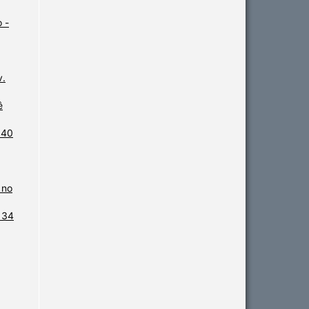
 -
v.
ê
 40
 no
. 34