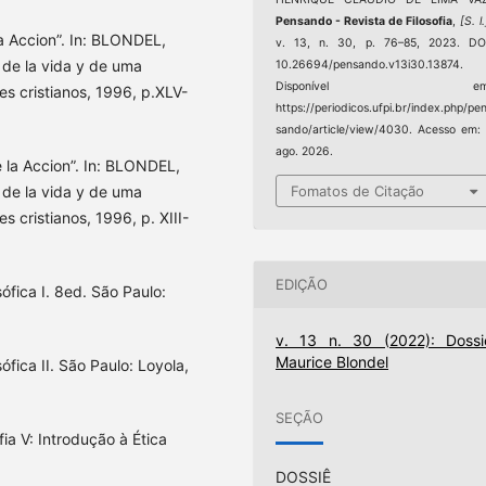
Pensando - Revista de Filosofia
,
[S. l.
la Accion”. In: BLONDEL,
v. 13, n. 30, p. 76–85, 2023. DO
 de la vida y de uma
10.26694/pensando.v13i30.13874.
Disponível em
res cristianos, 1996, p.XLV-
https://periodicos.ufpi.br/index.php/pe
sando/article/view/4030. Acesso em:
ago. 2026.
e la Accion”. In: BLONDEL,
Fomatos de Citação
 de la vida y de uma
s cristianos, 1996, p. XIII-
EDIÇÃO
ófica I. 8ed. São Paulo:
v. 13 n. 30 (2022): Dossi
Maurice Blondel
fica II. São Paulo: Loyola,
SEÇÃO
ia V: Introdução à Ética
DOSSIÊ