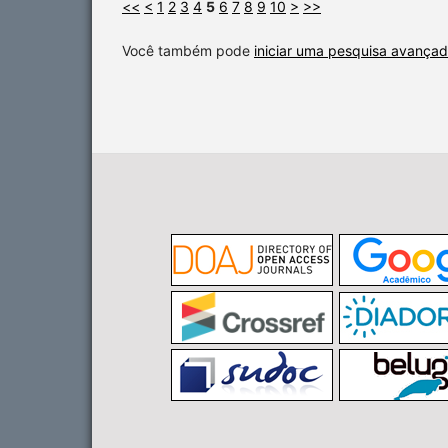
<<
<
1
2
3
4
5
6
7
8
9
10
>
>>
Você também pode
iniciar uma pesquisa avançad