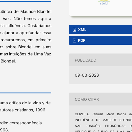
luência de Maurice Blondel
ma Vaz. Não temos aqui a
sa influência. Gostaríamos
XML
 ajudar a aprofundar essa
procuraremos, em primeiro
PDF
 faz sobre Blondel em suas
umas intuições de Lima Vaz
PUBLICADO
Blondel.
09-03-2023
COMO CITAR
ma crítica de la vida y de
autores cristianos, 1996.
OLIVEIRA, Claudia Maria Rocha de
INFLUÊNCIA DE MAURICE BLONDE
ardin: correspondência
NAS POSIÇÕES FILOSÓFICAS D
1968.
HENRIQUE CLÁUDIO DE LIMA VAZ