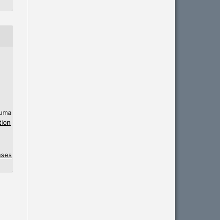
 uma
tion
nses