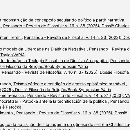
 reconstrução da concepção secular do político a partir narrativa
r
,
Pensando - Revista de Filosofia: v. 16 n. 38 (2025): Dossiê Charles
unter Tieren
,
Pensando - Revista de Filosofia: v. 14 n. 33 (2023): Dos
 no modelo da Liberdade na Dialética Negativa
,
Pensando - Revista d
s Taylor/VARIA
de do ὑπέρ na Teologia Filosófica de Dionísio Areopagita
,
Pensando 
ssiê Filosofia da Religião/Book Symposium/Varia
,
Pensando - Revista de Filosofia: v. 16 n. 37 (2025): Dossiê Filosofia
iranda,
Teísmo cético e a condição de acesso epistêmico razoável
,
7 (2025): Dossiê Filosofia da Religião/Book Symposium/Varia
 homem-massa
,
Pensando - Revista de Filosofia: v. 14 n. 31 (2023): V
ocratizar - Patočka ante la la tecnificación de la política
,
Pensando 
ssiê Patočka
cimento
,
Pensando - Revista de Filosofia: v. 16 n. 38 (2025): Dossiê
ógico da aquisição de linguagem e da gênese do self em Charles Ta