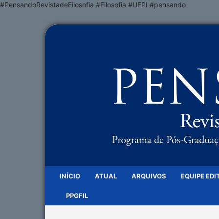
#PensandoRevistadeFilosofia #Filosofia #UFPI #pensando
INÍCIO
ATUAL
ARQUIVOS
EQUIPE EDI
PPGFIL