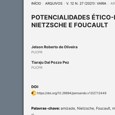
INÍCIO
/
ARQUIVOS
/
V. 12 N. 27 (2021): VARIA
/
AR
POTENCIALIDADES ÉTICO-
NIETZSCHE E FOUCAULT
Jelson Roberto de Oliveira
PUCPR
Tiaraju Dal Pozzo Pez
PUCPR
DOI:
https://doi.org/10.26694/pensando.v12i27.12449
Palavras-chave:
amizade, Nietzsche, Foucault, 
si