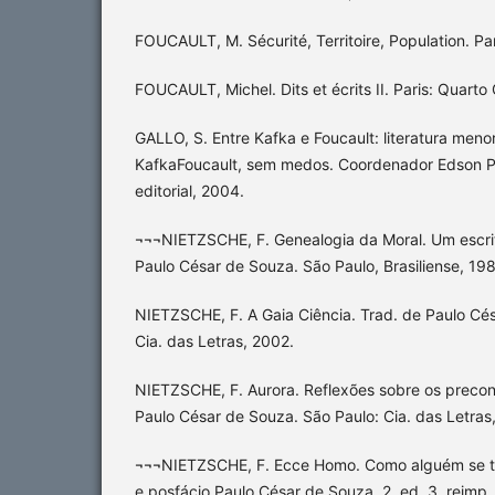
FOUCAULT, M. Sécurité, Territoire, Population. Pa
FOUCAULT, Michel. Dits et écrits II. Paris: Quarto 
GALLO, S. Entre Kafka e Foucault: literatura menor 
KafkaFoucault, sem medos. Coordenador Edson Pass
editorial, 2004.
¬¬¬NIETZSCHE, F. Genealogia da Moral. Um escrit
Paulo César de Souza. São Paulo, Brasiliense, 198
NIETZSCHE, F. A Gaia Ciência. Trad. de Paulo Cé
Cia. das Letras, 2002.
NIETZSCHE, F. Aurora. Reflexões sobre os precon
Paulo César de Souza. São Paulo: Cia. das Letras
¬¬¬NIETZSCHE, F. Ecce Homo. Como alguém se to
e posfácio Paulo César de Souza. 2. ed. 3. reimp