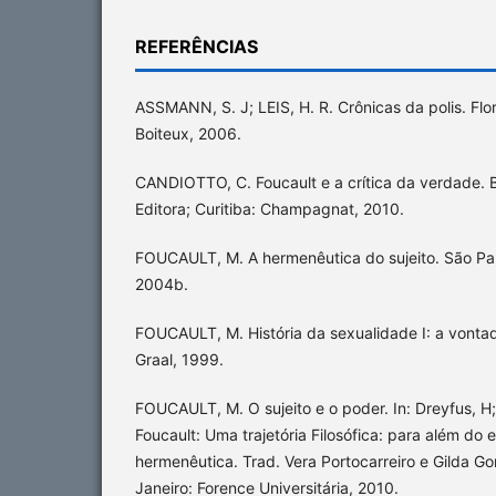
REFERÊNCIAS
ASSMANN, S. J; LEIS, H. R. Crônicas da polis. Flo
Boiteux, 2006.
CANDIOTTO, C. Foucault e a crítica da verdade. B
Editora; Curitiba: Champagnat, 2010.
FOUCAULT, M. A hermenêutica do sujeito. São Pau
2004b.
FOUCAULT, M. História da sexualidade I: a vontade
Graal, 1999.
FOUCAULT, M. O sujeito e o poder. In: Dreyfus, H;
Foucault: Uma trajetória Filosófica: para além do 
hermenêutica. Trad. Vera Portocarreiro e Gilda Go
Janeiro: Forence Universitária, 2010.