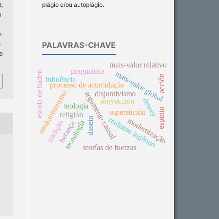
plágio e/ou autoplágio.
8,
:
:
PALAVRAS-CHAVE
n
 9
mais-valor relativo
pragmática
mais-valor global
escola de baden
acción
influência
processo de acumulação
neokantianismo
disjuntivismo
argumento causal
dewey
proyección
teología
espirito
superstición
religión
realismo ingênuo
dasein
modernização
tradição
tecnología
herança
teorías de fuerzas