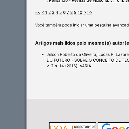
,
Pensando - Revista de Filosofia: v. 16 n. 
<<
<
1
2
3
4
5
6
7
8
9
10
>
>>
Você também pode
iniciar uma pesquisa avançad
Artigos mais lidos pelo mesmo(s) autor(
Jelson Roberto de Oliveira, Lucas P. Lazare
DO FUTURO - SOBRE O CONCEITO DE TE
v. 7 n. 14 (2016): VARIA