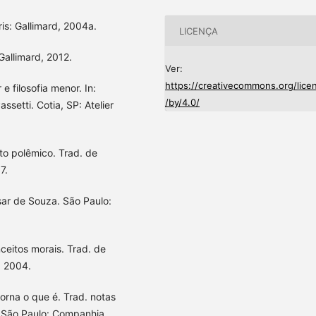
ris: Gallimard, 2004a.
LICENÇA
Gallimard, 2012.
Ver:
https://creativecommons.org/lice
e filosofia menor. In:
/by/4.0/
etti. Cotia, SP: Atelier
o polêmico. Trad. de
7.
sar de Souza. São Paulo:
ceitos morais. Trad. de
, 2004.
rna o que é. Trad. notas
. São Paulo: Companhia