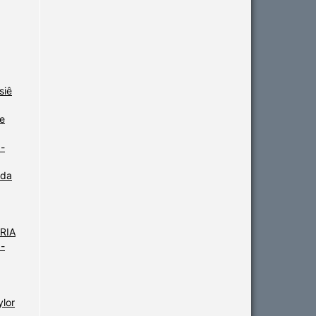
siê
e
-
 da
ARIA
-
ylor