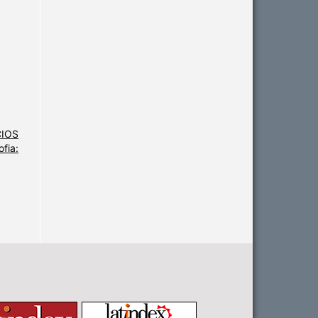
CIOS
fia: