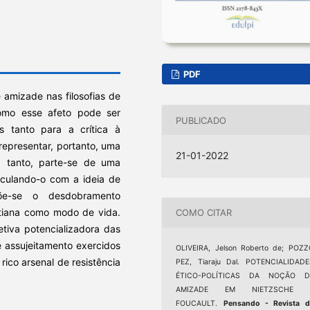
PDF
e amizade nas filosofias de
omo esse afeto pode ser
PUBLICADO
s tanto para a crítica à
representar, portanto, uma
21-01-2022
ra tanto, parte-se de uma
rticulando-o com a ideia de
õe-se o desdobramento
tiana como modo de vida.
COMO CITAR
tiva potencializadora das
e assujeitamento exercidos
OLIVEIRA, Jelson Roberto de; POZ
ico arsenal de resistência
PEZ, Tiaraju Dal. POTENCIALIDADE
ÉTICO-POLÍTICAS DA NOÇÃO D
AMIZADE EM NIETZSCHE 
FOUCAULT.
Pensando - Revista d