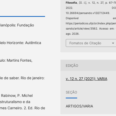
Filosofia
,
[S. l.]
, v. 12, n. 27, p. 67–7
2022. DOI
10.26694/pensando.v12i27.12449.
Disponível em
https://periodicos.ufpi.br/index.php/pe
rianópolis: Fundação
sando/article/view/3562. Acesso em:
ago. 2026.
elo Horizonte: Autêntica
Fomatos de Citação
lo: Martins Fontes,
EDIÇÃO
 de saber. Rio de janeiro:
v. 12 n. 27 (2021): VARIA
SEÇÃO
 Rabinow, P. Michel
estruturalismo e da
ARTIGOS/VARIA
mes Carneiro. 2. Ed. Rio de