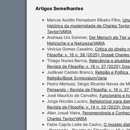
Artigos Semelhantes
Marcos Aurélio Pensabem Ribeiro Filho,
Uma
histórica da modernidade de Charles Taylo
Taylor/VARIA
Andreas Urs Sommer,
Der Mensch als Tier 
Nietzsche e a Natureza/VARIA
Vinícius Gomes Casalino,
Crítica do direito
Filosofia: v. 16 n. 38 (2025): Dossiê Charle
Thiago Nunes Barros,
Relevância e atualida
Revista de Filosofia: v. 16 n. 37 (2025): Do
Judikael Castelo Branco,
Religião e Política
Religião/Book Symposium/Varia
Pedro Merlussi, Sérgio Ricardo Neves de M
Pensando - Revista de Filosofia: v. 16 n. 3
José Maurício de Carvalho,
Funcionário e
Jorge Nicolás Lucero,
Rehistorizar para dem
Revista de Filosofia: v. 14 n. 32 (2023): Do
Allan Josué Vieira,
Fenomenologia e Conhe
Charles Taylor/VARIA
Fabio Caprio Leite de Castro,
O modelo dial