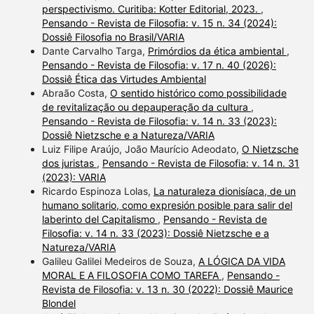
perspectivismo. Curitiba: Kotter Editorial, 2023.
,
Pensando - Revista de Filosofia: v. 15 n. 34 (2024):
Dossiê Filosofia no Brasil/VARIA
Dante Carvalho Targa,
Primórdios da ética ambiental
,
Pensando - Revista de Filosofia: v. 17 n. 40 (2026):
Dossiê Ética das Virtudes Ambiental
Abraão Costa,
O sentido histórico como possibilidade
de revitalização ou depauperação da cultura
,
Pensando - Revista de Filosofia: v. 14 n. 33 (2023):
Dossiê Nietzsche e a Natureza/VARIA
Luiz Filipe Araújo, João Maurício Adeodato,
O Nietzsche
dos juristas
,
Pensando - Revista de Filosofia: v. 14 n. 31
(2023): VARIA
Ricardo Espinoza Lolas,
La naturaleza dionisíaca, de un
humano solitario, como expresión posible para salir del
laberinto del Capitalismo
,
Pensando - Revista de
Filosofia: v. 14 n. 33 (2023): Dossiê Nietzsche e a
Natureza/VARIA
Galileu Galilei Medeiros de Souza,
A LÓGICA DA VIDA
MORAL E A FILOSOFIA COMO TAREFA
,
Pensando -
Revista de Filosofia: v. 13 n. 30 (2022): Dossiê Maurice
Blondel