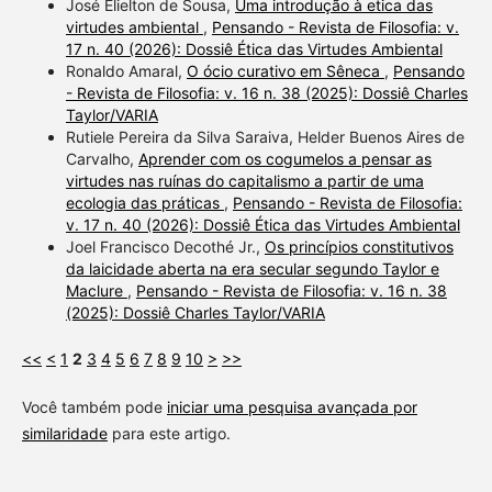
José Elielton de Sousa,
Uma introdução à etica das
virtudes ambiental
,
Pensando - Revista de Filosofia: v.
17 n. 40 (2026): Dossiê Ética das Virtudes Ambiental
Ronaldo Amaral,
O ócio curativo em Sêneca
,
Pensando
- Revista de Filosofia: v. 16 n. 38 (2025): Dossiê Charles
Taylor/VARIA
Rutiele Pereira da Silva Saraiva, Helder Buenos Aires de
Carvalho,
Aprender com os cogumelos a pensar as
virtudes nas ruínas do capitalismo a partir de uma
ecologia das práticas
,
Pensando - Revista de Filosofia:
v. 17 n. 40 (2026): Dossiê Ética das Virtudes Ambiental
Joel Francisco Decothé Jr.,
Os princípios constitutivos
da laicidade aberta na era secular segundo Taylor e
Maclure
,
Pensando - Revista de Filosofia: v. 16 n. 38
(2025): Dossiê Charles Taylor/VARIA
<<
<
1
2
3
4
5
6
7
8
9
10
>
>>
Você também pode
iniciar uma pesquisa avançada por
similaridade
para este artigo.