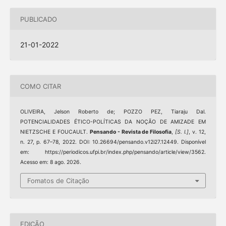
PUBLICADO
21-01-2022
COMO CITAR
OLIVEIRA, Jelson Roberto de; POZZO PEZ, Tiaraju Dal.
POTENCIALIDADES ÉTICO-POLÍTICAS DA NOÇÃO DE AMIZADE EM
NIETZSCHE E FOUCAULT.
Pensando - Revista de Filosofia
,
[S. l.]
, v. 12,
n. 27, p. 67–78, 2022. DOI: 10.26694/pensando.v12i27.12449. Disponível
em: https://periodicos.ufpi.br/index.php/pensando/article/view/3562.
Acesso em: 8 ago. 2026.
Fomatos de Citação
EDIÇÃO