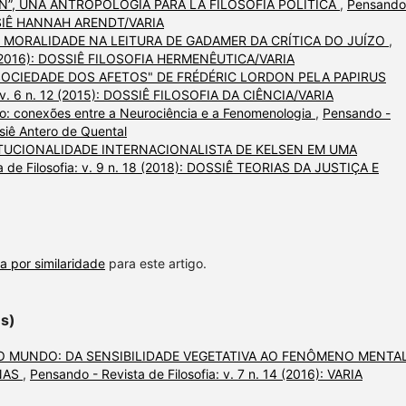
N”, UNA ANTROPOLOGÍA PARA LA FILOSOFÍA POLÍTICA
,
Pensando
DOSSIÊ HANNAH ARENDT/VARIA
 MORALIDADE NA LEITURA DE GADAMER DA CRÍTICA DO JUÍZO
,
 13 (2016): DOSSIÊ FILOSOFIA HERMENÊUTICA/VARIA
SOCIEDADE DOS AFETOS" DE FRÉDÉRIC LORDON PELA PAPIRUS
: v. 6 n. 12 (2015): DOSSIÊ FILOSOFIA DA CIÊNCIA/VARIA
o: conexões entre a Neurociência e a Fenomenologia
,
Pensando -
ssiê Antero de Quental
UCIONALIDADE INTERNACIONALISTA DE KELSEN EM UMA
a de Filosofia: v. 9 n. 18 (2018): DOSSIÊ TEORIAS DA JUSTIÇA E
a por similaridade
para este artigo.
es)
O MUNDO: DA SENSIBILIDADE VEGETATIVA AO FENÔMENO MENTA
NAS
,
Pensando - Revista de Filosofia: v. 7 n. 14 (2016): VARIA