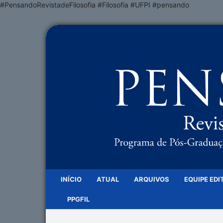
#PensandoRevistadeFilosofia #Filosofia #UFPI #pensando
INÍCIO
ATUAL
ARQUIVOS
EQUIPE EDI
PPGFIL