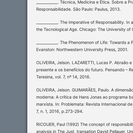
____________. Técnica, Medicina e Ética. Sobre a Pr
Responsabilidade. São Paulo: Paulus, 2013.
____________. The Imperative of Responsability. In 
the Tecnological Age. Chicago: The University of
____________. The Phenomenon of Life: Towards a P
Evanston: Northwestern University Press, 2001.
OLIVEIRA, Jelson. LAZARETTI, Lucas P. Abraão e I
presente e os benefícios do futuro. Pensando – Rev
Teresina, vol. 7, nº 14, 2016.
OLIVEIRA, Jelson. GUIMARÃES, Paulo. A dimensão
moderna: A crítica de Hans Jonas ao programa ba
marxista. In: Problemata: Revista Internacional de 
7, n. 1, 2016, p.273-294.
RICOUER, Paul (1992) The concept of responsibili
analysis in The Just, transation David Pellauer, Un