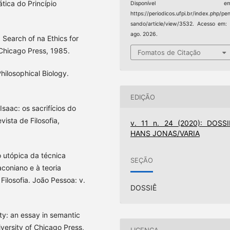
ática do Princípio
Disponível em
https://periodicos.ufpi.br/index.php/pe
sando/article/view/3532. Acesso em:
ago. 2026.
a Search of na Ethics for
 Chicago Press, 1985.
Fomatos de Citação
hilosophical Biology.
EDIÇÃO
saac: os sacrifícios do
ista de Filosofia,
v. 11 n. 24 (2020): DOSSI
HANS JONAS/VARIA
 utópica da técnica
SEÇÃO
coniano e à teoria
Filosofia. João Pessoa: v.
DOSSIÊ
ty: an essay in semantic
iversity of Chicago Press,
LICENÇA