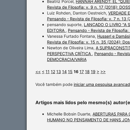
Beatriz Porcel,
HANNAH ARENDT: EL “QUIÉ
Revista de Filosofia: v. 9 n. 17 (2018): 
Luiz Rohden, Danton Oestreich,
VERDADE E
Pensando - Revista de Filosofia: v. 7 n.
pensando suporte,
LANÇADO O LIVRO "A 
EDITORA
,
Pensando - Revista de Filosofia
Vanessa Furtado Fontana,
Husserl e Damási
Revista de Filosofia: v. 15 n. 35 (2024): Do
Newton de Oliveira Lima,
A SUPRACONSTIT
PERSPECTIVA CRÍTICA
,
Pensando - Revist
DEMOCRACIA/VARIA
<<
<
11
12
13
14
15
16
17
18
19
>
>>
Você também pode
iniciar uma pesquisa avançad
Artigos mais lidos pelo mesmo(s) autor(
Michelle Bobsin Duarte,
ABERTURAS PARA 
HUMANO NO PENSAMENTO DE HANS JO