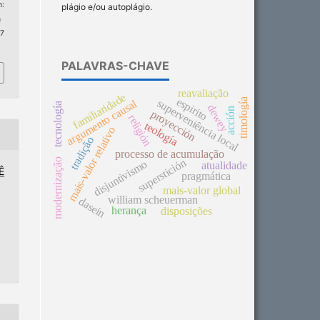
:
plágio e/ou autoplágio.
n
 7
PALAVRAS-CHAVE
reavaliação
familiaridade
espirito
timología
argumento causal
superveniência local
tecnología
dewey
acción
proyección
religión
teología
mais-valor relativo
tradição
processo de acumulação
modernização
superstición
disjuntivismo
atualidade
Ê
pragmática
mais-valor global
william scheuerman
dasein
herança
disposições