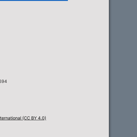
6694
ternational (CC BY 4.0)