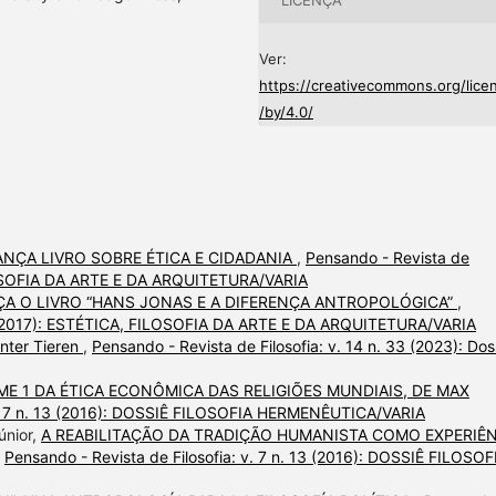
Ver:
https://creativecommons.org/lice
/by/4.0/
NÇA LIVRO SOBRE ÉTICA E CIDADANIA
,
Pensando - Revista de
FILOSOFIA DA ARTE E DA ARQUITETURA/VARIA
A O LIVRO “HANS JONAS E A DIFERENÇA ANTROPOLÓGICA”
,
 16 (2017): ESTÉTICA, FILOSOFIA DA ARTE E DA ARQUITETURA/VARIA
unter Tieren
,
Pensando - Revista de Filosofia: v. 14 n. 33 (2023): Dos
E 1 DA ÉTICA ECONÔMICA DAS RELIGIÕES MUNDIAIS, DE MAX
 v. 7 n. 13 (2016): DOSSIÊ FILOSOFIA HERMENÊUTICA/VARIA
Júnior,
A REABILITAÇÃO DA TRADIÇÃO HUMANISTA COMO EXPERIÊ
,
Pensando - Revista de Filosofia: v. 7 n. 13 (2016): DOSSIÊ FILOSOF