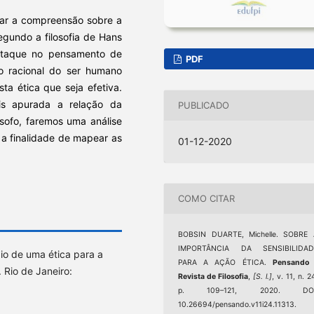
dar a compreensão sobre a
egundo a filosofia de Hans
estaque no pensamento de
PDF
to racional do ser humano
ta ética que seja efetiva.
s apurada a relação da
PUBLICADO
ósofo, faremos uma análise
a finalidade de mapear as
01-12-2020
COMO CITAR
BOBSIN DUARTE, Michelle. SOBRE 
IMPORTÂNCIA DA SENSIBILIDAD
io de uma ética para a
PARA A AÇÃO ÉTICA.
Pensando 
 Rio de Janeiro:
Revista de Filosofia
,
[S. l.]
, v. 11, n. 2
p. 109–121, 2020. DOI
10.26694/pensando.v11i24.11313.