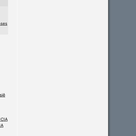
nses
siê
NCIA
IA