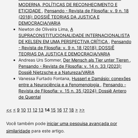
MODERNA, POLÍTICAS DE RECONHECIMENTO E
ETICIDADE
,
Pensando - Revista de Filosofia: v. 9 n. 18
(2018): DOSSIÊ TEORIAS DA JUSTIÇA E
DEMOCRACIA/VARIA
Newton de Oliveira Lima,
A
SUPRACONSTITUCIONALIDADE INTERNACIONALISTA
DE KELSEN EM UMA PERSPECTIVA CRÍTICA
,
Pensando
- Revista de Filosofia: v. 9 n. 18 (2018): DOSSIÊ
TEORIAS DA JUSTIÇA E DEMOCRACIA/VARIA
Andreas Urs Sommer,
Der Mensch als Tier unter Tieren
,
Pensando - Revista de Filosofia: v. 14 n. 33 (2023):
Dossiê Nietzsche e a Natureza/VARIA
Vanessa Furtado Fontana,
Husserl e Damásio: conexões
entre a Neurociência e a Fenomenologia
,
Pensando -
Revista de Filosofia: v. 15 n. 35 (2024): Dossiê Antero
de Quental
<<
<
9
10
11
12
13
14
15
16
17
18
>
>>
Você também pode
iniciar uma pesquisa avançada por
similaridade
para este artigo.