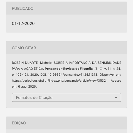
PUBLICADO
01-12-2020
COMO CITAR
BOBSIN DUARTE, Michelle. SOBRE A IMPORTÂNCIA DA SENSIBILIDADE
PARA A AÇÃO ÉTICA.
Pensando - Revista de Filosofia
,
[S. l.]
, v. 11, n. 24,
p. 109–121, 2020. DOI: 10.26694/pensando.v11i24.11313. Disponível em:
https://periodicos.ufpi.br/index.php/pensando/article/view/3532. Acesso
em: 6 ago. 2026.
Fomatos de Citação
EDIÇÃO