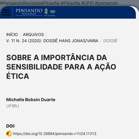
#PensandoRevistadeFilosofia #Filosofia #UFPI #pensando
INÍCIO
/
ARQUIVOS
/
V. 11 N. 24 (2020): DOSSIÊ HANS JONAS/VARIA
/
DOSSIÊ
SOBRE A IMPORTÂNCIA DA
SENSIBILIDADE PARA A AÇÃO
ÉTICA
Michelle Bobsin Duarte
UFRRJ
DOI:
https://doi.org/10.26694/pensando.v11i24.11313