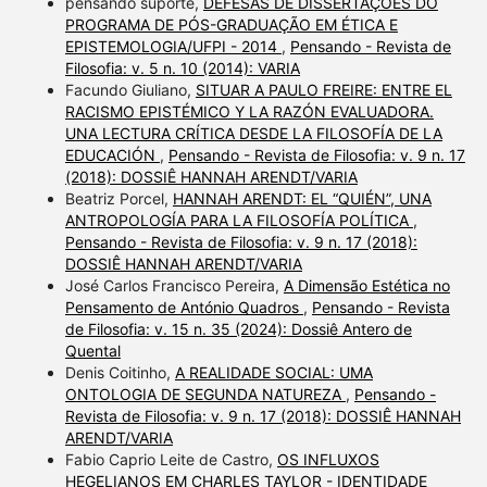
pensando suporte,
DEFESAS DE DISSERTAÇÕES DO
PROGRAMA DE PÓS-GRADUAÇÃO EM ÉTICA E
EPISTEMOLOGIA/UFPI - 2014
,
Pensando - Revista de
Filosofia: v. 5 n. 10 (2014): VARIA
Facundo Giuliano,
SITUAR A PAULO FREIRE: ENTRE EL
RACISMO EPISTÉMICO Y LA RAZÓN EVALUADORA.
UNA LECTURA CRÍTICA DESDE LA FILOSOFÍA DE LA
EDUCACIÓN
,
Pensando - Revista de Filosofia: v. 9 n. 17
(2018): DOSSIÊ HANNAH ARENDT/VARIA
Beatriz Porcel,
HANNAH ARENDT: EL “QUIÉN”, UNA
ANTROPOLOGÍA PARA LA FILOSOFÍA POLÍTICA
,
Pensando - Revista de Filosofia: v. 9 n. 17 (2018):
DOSSIÊ HANNAH ARENDT/VARIA
José Carlos Francisco Pereira,
A Dimensão Estética no
Pensamento de António Quadros
,
Pensando - Revista
de Filosofia: v. 15 n. 35 (2024): Dossiê Antero de
Quental
Denis Coitinho,
A REALIDADE SOCIAL: UMA
ONTOLOGIA DE SEGUNDA NATUREZA
,
Pensando -
Revista de Filosofia: v. 9 n. 17 (2018): DOSSIÊ HANNAH
ARENDT/VARIA
Fabio Caprio Leite de Castro,
OS INFLUXOS
HEGELIANOS EM CHARLES TAYLOR - IDENTIDADE