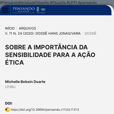
#PensandoRevistadeFilosofia #Filosofia #UFPI #pensando
INÍCIO
/
ARQUIVOS
/
V. 11 N. 24 (2020): DOSSIÊ HANS JONAS/VARIA
/
DOSSIÊ
SOBRE A IMPORTÂNCIA DA
SENSIBILIDADE PARA A AÇÃO
ÉTICA
Michelle Bobsin Duarte
UFRRJ
DOI:
https://doi.org/10.26694/pensando.v11i24.11313