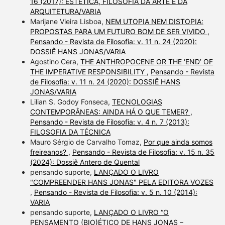
16 (2017): ESTÉTICA, FILOSOFIA DA ARTE E DA
ARQUITETURA/VARIA
Marijane Vieira Lisboa,
NEM UTOPIA NEM DISTOPIA:
PROPOSTAS PARA UM FUTURO BOM DE SER VIVIDO
,
Pensando - Revista de Filosofia: v. 11 n. 24 (2020):
DOSSIÊ HANS JONAS/VARIA
Agostino Cera,
THE ANTHROPOCENE OR THE ‘END’ OF
THE IMPERATIVE RESPONSIBILITY
,
Pensando - Revista
de Filosofia: v. 11 n. 24 (2020): DOSSIÊ HANS
JONAS/VARIA
Lilian S. Godoy Fonseca,
TECNOLOGIAS
CONTEMPORÂNEAS: AINDA HÁ O QUE TEMER?
,
Pensando - Revista de Filosofia: v. 4 n. 7 (2013):
FILOSOFIA DA TÉCNICA
Mauro Sérgio de Carvalho Tomaz,
Por que ainda somos
freireanos?
,
Pensando - Revista de Filosofia: v. 15 n. 35
(2024): Dossiê Antero de Quental
pensando suporte,
LANÇADO O LIVRO
"COMPREENDER HANS JONAS" PELA EDITORA VOZES
,
Pensando - Revista de Filosofia: v. 5 n. 10 (2014):
VARIA
pensando suporte,
LANÇADO O LIVRO “O
PENSAMENTO (BIO)ÉTICO DE HANS JONAS –