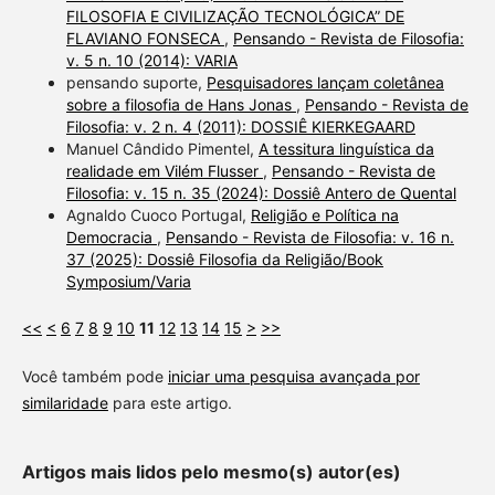
FILOSOFIA E CIVILIZAÇÃO TECNOLÓGICA” DE
FLAVIANO FONSECA
,
Pensando - Revista de Filosofia:
v. 5 n. 10 (2014): VARIA
pensando suporte,
Pesquisadores lançam coletânea
sobre a filosofia de Hans Jonas
,
Pensando - Revista de
Filosofia: v. 2 n. 4 (2011): DOSSIÊ KIERKEGAARD
Manuel Cândido Pimentel,
A tessitura linguística da
realidade em Vilém Flusser
,
Pensando - Revista de
Filosofia: v. 15 n. 35 (2024): Dossiê Antero de Quental
Agnaldo Cuoco Portugal,
Religião e Política na
Democracia
,
Pensando - Revista de Filosofia: v. 16 n.
37 (2025): Dossiê Filosofia da Religião/Book
Symposium/Varia
<<
<
6
7
8
9
10
11
12
13
14
15
>
>>
Você também pode
iniciar uma pesquisa avançada por
similaridade
para este artigo.
Artigos mais lidos pelo mesmo(s) autor(es)