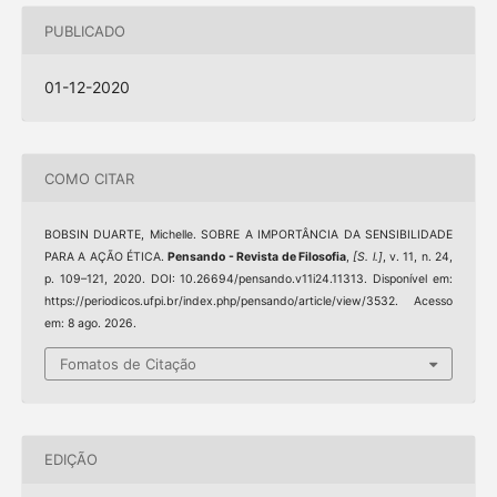
PUBLICADO
01-12-2020
COMO CITAR
BOBSIN DUARTE, Michelle. SOBRE A IMPORTÂNCIA DA SENSIBILIDADE
PARA A AÇÃO ÉTICA.
Pensando - Revista de Filosofia
,
[S. l.]
, v. 11, n. 24,
p. 109–121, 2020. DOI: 10.26694/pensando.v11i24.11313. Disponível em:
https://periodicos.ufpi.br/index.php/pensando/article/view/3532. Acesso
em: 8 ago. 2026.
Fomatos de Citação
EDIÇÃO