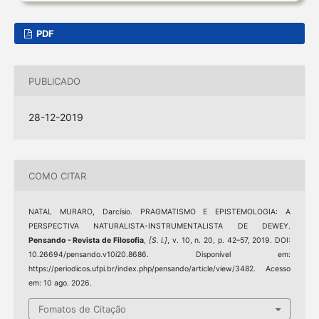
PDF
PUBLICADO
28-12-2019
COMO CITAR
NATAL MURARO, Darcísio. PRAGMATISMO E EPISTEMOLOGIA: A
PERSPECTIVA NATURALISTA-INSTRUMENTALISTA DE DEWEY.
Pensando - Revista de Filosofia
,
[S. l.]
, v. 10, n. 20, p. 42–57, 2019. DOI:
10.26694/pensando.v10i20.8686. Disponível em:
https://periodicos.ufpi.br/index.php/pensando/article/view/3482. Acesso
em: 10 ago. 2026.
Fomatos de Citação