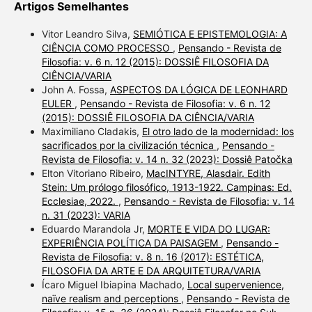
Artigos Semelhantes
Vitor Leandro Silva,
SEMIÓTICA E EPISTEMOLOGIA: A
CIÊNCIA COMO PROCESSO
,
Pensando - Revista de
Filosofia: v. 6 n. 12 (2015): DOSSIÊ FILOSOFIA DA
CIÊNCIA/VARIA
John A. Fossa,
ASPECTOS DA LÓGICA DE LEONHARD
EULER
,
Pensando - Revista de Filosofia: v. 6 n. 12
(2015): DOSSIÊ FILOSOFIA DA CIÊNCIA/VARIA
Maximiliano Cladakis,
El otro lado de la modernidad: los
sacrificados por la civilización técnica
,
Pensando -
Revista de Filosofia: v. 14 n. 32 (2023): Dossiê Patočka
Elton Vitoriano Ribeiro,
MacINTYRE, Alasdair. Edith
Stein: Um prólogo filosófico, 1913-1922. Campinas: Ed.
Ecclesiae, 2022.
,
Pensando - Revista de Filosofia: v. 14
n. 31 (2023): VARIA
Eduardo Marandola Jr,
MORTE E VIDA DO LUGAR:
EXPERIÊNCIA POLÍTICA DA PAISAGEM
,
Pensando -
Revista de Filosofia: v. 8 n. 16 (2017): ESTÉTICA,
FILOSOFIA DA ARTE E DA ARQUITETURA/VARIA
Ícaro Miguel Ibiapina Machado,
Local supervenience,
naïve realism and perceptions
,
Pensando - Revista de