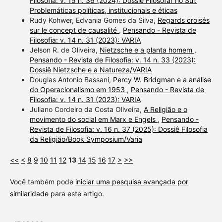
Filosofia: v. 15 n. 36 (2024): Dossiê Filosofar no Sul:
Problemáticas políticas, institucionais e éticas
Rudy Kohwer, Edvania Gomes da Silva,
Regards croisés
sur le concept de causalité
,
Pensando - Revista de
Filosofia: v. 14 n. 31 (2023): VARIA
Jelson R. de Oliveira,
Nietzsche e a planta homem
,
Pensando - Revista de Filosofia: v. 14 n. 33 (2023):
Dossiê Nietzsche e a Natureza/VARIA
Douglas Antonio Bassani,
Percy W. Bridgman e a análise
do Operacionalismo em 1953
,
Pensando - Revista de
Filosofia: v. 14 n. 31 (2023): VARIA
Juliano Cordeiro da Costa Oliveira,
A Religião e o
movimento do social em Marx e Engels
,
Pensando -
Revista de Filosofia: v. 16 n. 37 (2025): Dossiê Filosofia
da Religião/Book Symposium/Varia
<<
<
8
9
10
11
12
13
14
15
16
17
>
>>
Você também pode
iniciar uma pesquisa avançada por
similaridade
para este artigo.