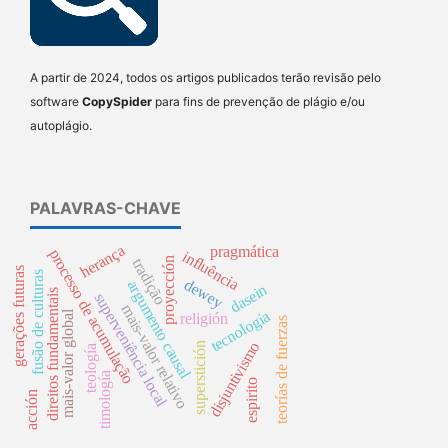
A partir de 2024, todos os artigos publicados terão revisão pelo
software
CopySpider
para fins de prevenção de plágio e/ou
autoplágio.
PALAVRAS-CHAVE
herança
pragmática
processo de acumulação
influência
proyección
tradição
gerações futuras
fusão de culturas
dewey
argumento causal
dasein
direitos fundamentais
superveniência local
mais-valor relativo
mais-valor global
tecnología
religión
teorías de fuerzas
disjuntivismo
superstición
teología
timología
espirito
acción