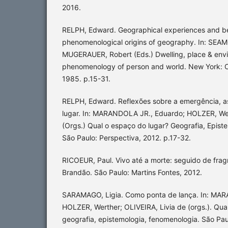
2016.
RELPH, Edward. Geographical experiences and be
phenomenological origins of geography. In: SEA
MUGERAUER, Robert (Eds.) Dwelling, place & env
phenomenology of person and world. New York: C
1985. p.15-31.
RELPH, Edward. Reflexões sobre a emergência, a
lugar. In: MARANDOLA JR., Eduardo; HOLZER, Wer
(Orgs.) Qual o espaço do lugar? Geografia, Epist
São Paulo: Perspectiva, 2012. p.17-32.
RICOEUR, Paul. Vivo até a morte: seguido de fra
Brandão. São Paulo: Martins Fontes, 2012.
SARAMAGO, Ligia. Como ponta de lança. In: MA
HOLZER, Werther; OLIVEIRA, Livia de (orgs.). Qua
geografia, epistemologia, fenomenologia. São Pau