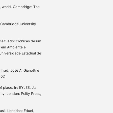
e, world. Cambridge: The
 Cambridge University
situado: crônicas de um
ia em Ambiente e
Universidade Estadual de
Trad. José A. Gianotti e
007.
 place. In: EYLES, J.;
hy. London: Polity Press,
il. Londrina: Eduel,