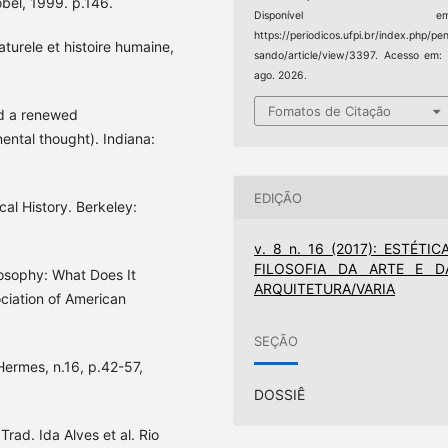
obel, 1999. p.146.
Disponível em
https://periodicos.ufpi.br/index.php/pe
aturele et histoire humaine,
sando/article/view/3397. Acesso em:
ago. 2026.
Fomatos de Citação
rd a renewed
ental thought). Indiana:
EDIÇÃO
al History. Berkeley:
v. 8 n. 16 (2017): ESTÉTICA
FILOSOFIA DA ARTE E D
sophy: What Does It
ARQUITETURA/VARIA
ciation of American
SEÇÃO
Hermes, n.16, p.42-57,
DOSSIÊ
rad. Ida Alves et al. Rio