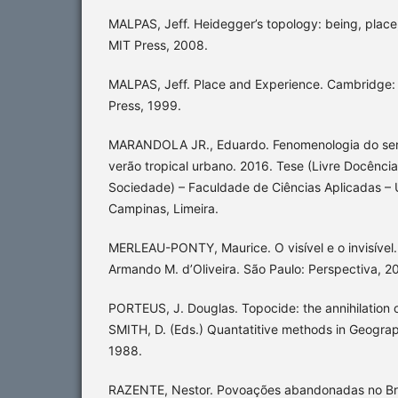
MALPAS, Jeff. Heidegger’s topology: being, plac
MIT Press, 2008.
MALPAS, Jeff. Place and Experience. Cambridge:
Press, 1999.
MARANDOLA JR., Eduardo. Fenomenologia do ser-
verão tropical urbano. 2016. Tese (Livre Docênc
Sociedade) – Faculdade de Ciências Aplicadas – 
Campinas, Limeira.
MERLEAU-PONTY, Maurice. O visível e o invisível. 
Armando M. d’Oliveira. São Paulo: Perspectiva, 2
PORTEUS, J. Douglas. Topocide: the annihilation of
SMITH, D. (Eds.) Quantatitive methods in Geograp
1988.
RAZENTE, Nestor. Povoações abandonadas no Bras