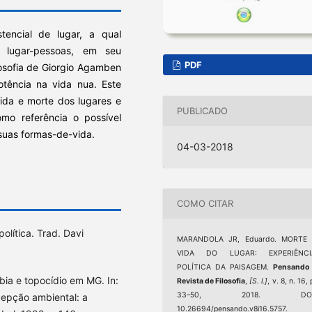
tencial de lugar, a qual
, lugar-pessoas, em seu
PDF
losofia de Giorgio Agamben
tência na vida nua. Este
vida e morte dos lugares e
PUBLICADO
omo referência o possível
 suas formas-de-vida.
04-03-2018
COMO CITAR
olítica. Trad. Davi
MARANDOLA JR, Eduardo. MORTE 
VIDA DO LUGAR: EXPERIÊNCI
POLÍTICA DA PAISAGEM.
Pensando 
ia e topocídio em MG. In:
Revista de Filosofia
,
[S. l.]
, v. 8, n. 16, 
33–50, 2018. DOI
cepção ambiental: a
10.26694/pensando.v8i16.5757.