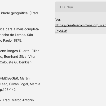
LICENÇA
lidade geográfica. (Trad.
Ver:
https://creativecommons.org/lice
tica para a mais completa
/by/4.0/
inheiro de Lemos. São
o Paulo, 1975.
rene Borges-Duarte, Filipa
, Bernhard Silva, Vítor
Calouste Gulbenkian,
: HEIDEGGER, Martin.
Leão, Gilvan Fogel, Marcia
 p.125-142.
. Trad. Marco Antônio