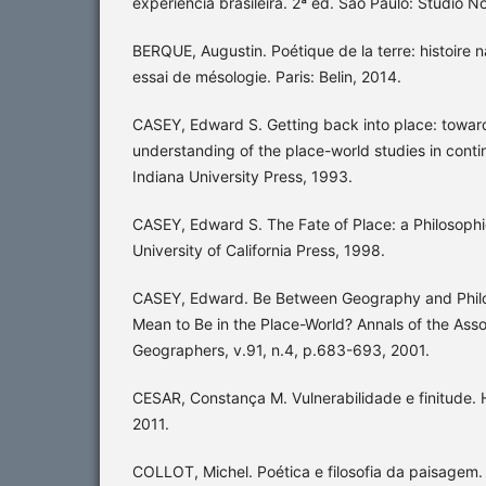
experiência brasileira. 2ª ed. São Paulo: Studio N
BERQUE, Augustin. Poétique de la terre: histoire n
essai de mésologie. Paris: Belin, 2014.
CASEY, Edward S. Getting back into place: towa
understanding of the place-world studies in contin
Indiana University Press, 1993.
CASEY, Edward S. The Fate of Place: a Philosophic
University of California Press, 1998.
CASEY, Edward. Be Between Geography and Philo
Mean to Be in the Place-World? Annals of the Asso
Geographers, v.91, n.4, p.683-693, 2001.
CESAR, Constança M. Vulnerabilidade e finitude. 
2011.
COLLOT, Michel. Poética e filosofia da paisagem. T