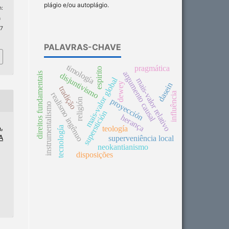
plágio e/ou autoplágio.
:
n
 7
PALAVRAS-CHAVE
timología
pragmática
espirito
argumento causal
direitos fundamentais
disjuntivismo
mais-valor global
mais-valor relativo
dewey
dasein
tradição
influência
realismo ingênuo
religión
proyección
instrumentalismo
superstición
herança
,
teología
tecnología
A
superveniência local
neokantianismo
disposições