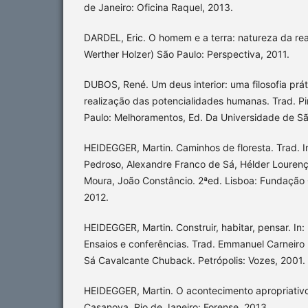
de Janeiro: Oficina Raquel, 2013.
DARDEL, Eric. O homem e a terra: natureza da rea
Werther Holzer) São Paulo: Perspectiva, 2011.
DUBOS, René. Um deus interior: uma filosofia prá
realização das potencialidades humanas. Trad. P
Paulo: Melhoramentos, Ed. Da Universidade de Sã
HEIDEGGER, Martin. Caminhos de floresta. Trad. I
Pedroso, Alexandre Franco de Sá, Hélder Lourenço
Moura, João Constâncio. 2ªed. Lisboa: Fundação 
2012.
HEIDEGGER, Martin. Construir, habitar, pensar. In
Ensaios e conferências. Trad. Emmanuel Carneiro 
Sá Cavalcante Chuback. Petrópolis: Vozes, 2001.
HEIDEGGER, Martin. O acontecimento apropriativo
Casanova. Rio de Janeiro: Forense, 2013.