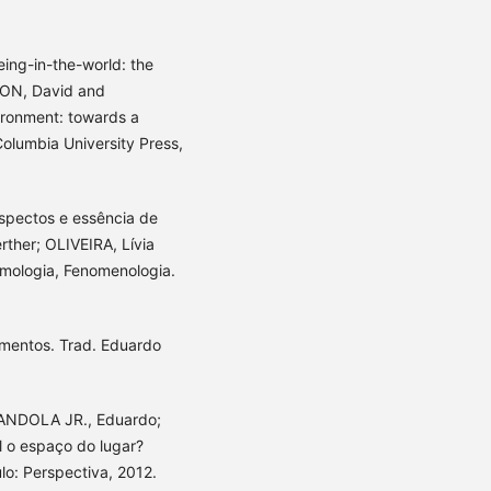
ing-in-the-world: the
MON, David and
ironment: towards a
olumbia University Press,
spectos e essência de
ther; OLIVEIRA, Lívia
emologia, Fenomenologia.
gmentos. Trad. Eduardo
RANDOLA JR., Eduardo;
l o espaço do lugar?
lo: Perspectiva, 2012.