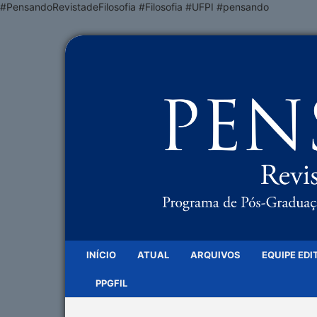
#PensandoRevistadeFilosofia #Filosofia #UFPI #pensando
INÍCIO
ATUAL
ARQUIVOS
EQUIPE EDI
PPGFIL