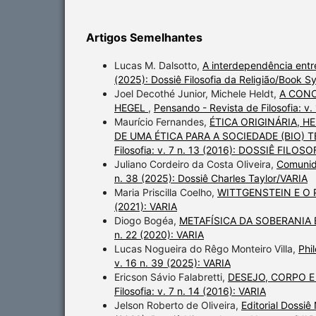
Artigos Semelhantes
Lucas M. Dalsotto,
A interdependência entr
(2025): Dossiê Filosofia da Religião/Book 
Joel Decothé Junior, Michele Heldt,
A CONC
HEGEL
,
Pensando - Revista de Filosofia: v.
Maurício Fernandes,
ÉTICA ORIGINÁRIA, H
DE UMA ÉTICA PARA A SOCIEDADE (BIO
Filosofia: v. 7 n. 13 (2016): DOSSIÊ FIL
Juliano Cordeiro da Costa Oliveira,
Comunid
n. 38 (2025): Dossiê Charles Taylor/VARIA
Maria Priscilla Coelho,
WITTGENSTEIN E O
(2021): VARIA
Diogo Bogéa,
METAFÍSICA DA SOBERANIA
n. 22 (2020): VARIA
Lucas Nogueira do Rêgo Monteiro Villa,
Phi
v. 16 n. 39 (2025): VARIA
Ericson Sávio Falabretti,
DESEJO, CORPO 
Filosofia: v. 7 n. 14 (2016): VARIA
Jelson Roberto de Oliveira,
Editorial Dossi