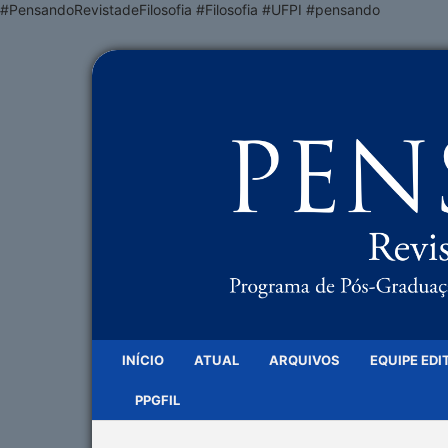
#PensandoRevistadeFilosofia #Filosofia #UFPI #pensando
INÍCIO
ATUAL
ARQUIVOS
EQUIPE EDI
PPGFIL