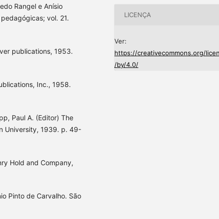
edo Rangel e Anísio
LICENÇA
 pedagógicas; vol. 21.
Ver:
ver publications, 1953.
https://creativecommons.org/lice
/by/4.0/
blications, Inc., 1958.
pp, Paul A. (Editor) The
 University, 1939. p. 49-
Henry Hold and Company,
nio Pinto de Carvalho. São