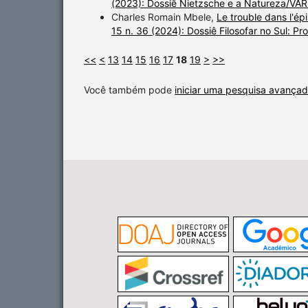
(2023): Dossiê Nietzsche e a Natureza/VAR
Charles Romain Mbele,
Le trouble dans l'é
15 n. 36 (2024): Dossiê Filosofar no Sul: Pro
<<
<
13
14
15
16
17
18
19
>
>>
Você também pode
iniciar uma pesquisa avançad