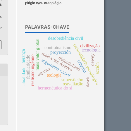
plágio e/ou autoplágio.
I:
:
n
PALAVRAS-CHAVE
 7
desobediência civil
mais-valor global
racionalidade tecnológica
civilização
contratualismo
tecnología
herança
proyección
mais-valor relativo
dewey
realismo ingênuo
familiaridade
disjuntivismo
argumento causal
religión
acción
espirito
atualidade
teología
dasein
superstición
reavaliação
hermenêutica do si