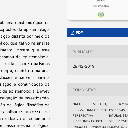
problema epistemológico na
supostos da epistemologia
PDF
osição distinta por meio da
fico, qualitativo na análise
mento, mostra que este
PUBLICADO
 chamou de epistemologia,
nstruídas sobre dualismos
28-12-2019
 corpo, espírito e matéria.
classes e servem para a
criação e comunicação da
COMO CITAR
o de epistemologia, Dewey
stigação da investigação,
o da lógica filosófica da
NATAL MURARO, Darcísio
PRAGMATISMO E EPISTEMOLOGIA: 
e analisar os processos de
PERSPECTIVA NATURALISTA
a reflexiva e reorientar o
INSTRUMENTALISTA DE DEWEY
ive nessa mesma, a lógica.
Pensando - Revista de Filosofia
,
[S. l.