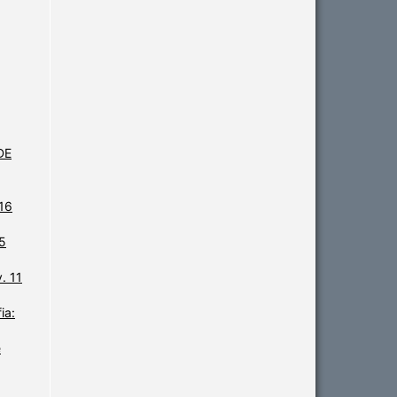
DE
 16
25
. 11
ia:
e