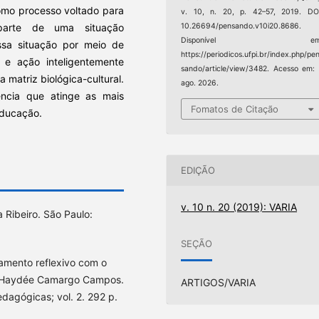
omo processo voltado para
v. 10, n. 20, p. 42–57, 2019. DO
parte de uma situação
10.26694/pensando.v10i20.8686.
Disponível em
ssa situação por meio de
https://periodicos.ufpi.br/index.php/pe
o e ação inteligentemente
sando/article/view/3482. Acesso em:
 matriz biológica-cultural.
ago. 2026.
ncia que atinge as mais
Fomatos de Citação
educação.
EDIÇÃO
v. 10 n. 20 (2019): VARIA
 Ribeiro. São Paulo:
SEÇÃO
amento reflexivo com o
: Haydée Camargo Campos.
ARTIGOS/VARIA
dagógicas; vol. 2. 292 p.