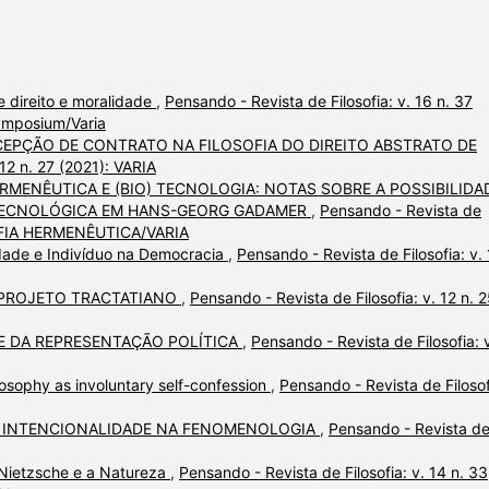
e direito e moralidade
,
Pensando - Revista de Filosofia: v. 16 n. 37
Symposium/Varia
EPÇÃO DE CONTRATO NA FILOSOFIA DO DIREITO ABSTRATO DE
 12 n. 27 (2021): VARIA
ERMENÊUTICA E (BIO) TECNOLOGIA: NOTAS SOBRE A POSSIBILIDA
) TECNOLÓGICA EM HANS-GEORG GADAMER
,
Pensando - Revista de
OSOFIA HERMENÊUTICA/VARIA
ade e Indivíduo na Democracia
,
Pensando - Revista de Filosofia: v.
 PROJETO TRACTATIANO
,
Pensando - Revista de Filosofia: v. 12 n. 
 E DA REPRESENTAÇÃO POLÍTICA
,
Pensando - Revista de Filosofia: v
losophy as involuntary self-confession
,
Pensando - Revista de Filosof
E INTENCIONALIDADE NA FENOMENOLOGIA
,
Pensando - Revista d
ê Nietzsche e a Natureza
,
Pensando - Revista de Filosofia: v. 14 n. 33