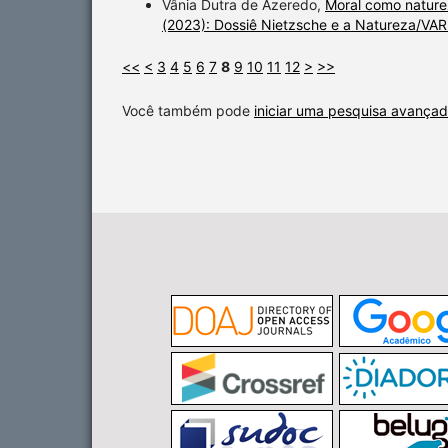
Vânia Dutra de Azeredo,
Moral como nature
(2023): Dossiê Nietzsche e a Natureza/VAR
<<
<
3
4
5
6
7
8
9
10
11
12
>
>>
Você também pode
iniciar uma pesquisa avançad