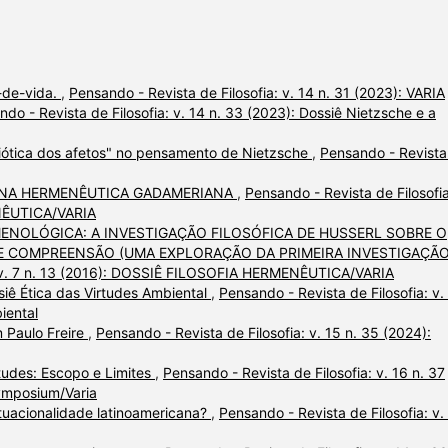
-de-vida.
,
Pensando - Revista de Filosofia: v. 14 n. 31 (2023): VARIA
do - Revista de Filosofia: v. 14 n. 33 (2023): Dossiê Nietzsche e a
ótica dos afetos" no pensamento de Nietzsche
,
Pensando - Revista
 NA HERMENÊUTICA GADAMERIANA
,
Pensando - Revista de Filosofia
NÊUTICA/VARIA
NOLÓGICA: A INVESTIGAÇÃO FILOSÓFICA DE HUSSERL SOBRE O
 COMPREENSÃO (UMA EXPLORAÇÃO DA PRIMEIRA INVESTIGAÇÃ
a: v. 7 n. 13 (2016): DOSSIÊ FILOSOFIA HERMENÊUTICA/VARIA
iê Ética das Virtudes Ambiental
,
Pensando - Revista de Filosofia: v.
iental
 Paulo Freire
,
Pensando - Revista de Filosofia: v. 15 n. 35 (2024):
rtudes: Escopo e Limites
,
Pensando - Revista de Filosofia: v. 16 n. 37
Symposium/Varia
tuacionalidade latinoamericana?
,
Pensando - Revista de Filosofia: v.