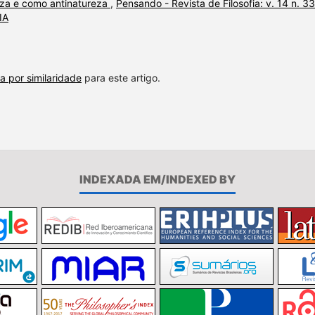
za e como antinatureza
,
Pensando - Revista de Filosofia: v. 14 n. 33
IA
a por similaridade
para este artigo.
INDEXADA EM/INDEXED BY