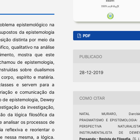
problema epistemológico na
supostos da epistemologia
PDF
osição distinta por meio da
fico, qualitativo na análise
mento, mostra que este
PUBLICADO
 chamou de epistemologia,
nstruídas sobre dualismos
28-12-2019
 corpo, espírito e matéria.
classes e servem para a
criação e comunicação da
COMO CITAR
o de epistemologia, Dewey
stigação da investigação,
o da lógica filosófica da
NATAL MURARO, Darcísio
PRAGMATISMO E EPISTEMOLOGIA: 
e analisar os processos de
PERSPECTIVA NATURALISTA
a reflexiva e reorientar o
INSTRUMENTALISTA DE DEWEY
ive nessa mesma, a lógica.
Pensando - Revista de Filosofia
,
[S. l.