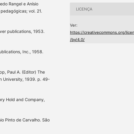
edo Rangel e Anísio
LICENÇA
 pedagógicas; vol. 21.
Ver:
ver publications, 1953.
https://creativecommons.org/lice
/by/4.0/
blications, Inc., 1958.
pp, Paul A. (Editor) The
 University, 1939. p. 49-
Henry Hold and Company,
nio Pinto de Carvalho. São