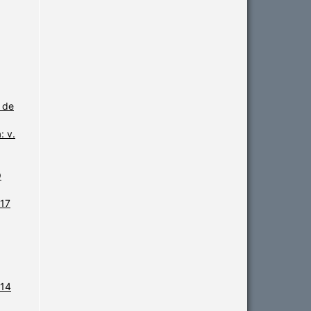
 de
: v.
O
 17
 14