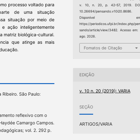
omo processo voltado para
v. 10, n. 20, p. 42–57, 2019. DO
parte de uma situação
10.26694/pensando.v10i20.8686.
Disponível em
ssa situação por meio de
https://periodicos.ufpi.br/index.php/pe
o e ação inteligentemente
sando/article/view/3482. Acesso em:
 matriz biológica-cultural.
ago. 2026.
ncia que atinge as mais
Fomatos de Citação
educação.
EDIÇÃO
v. 10 n. 20 (2019): VARIA
 Ribeiro. São Paulo:
SEÇÃO
amento reflexivo com o
: Haydée Camargo Campos.
ARTIGOS/VARIA
dagógicas; vol. 2. 292 p.