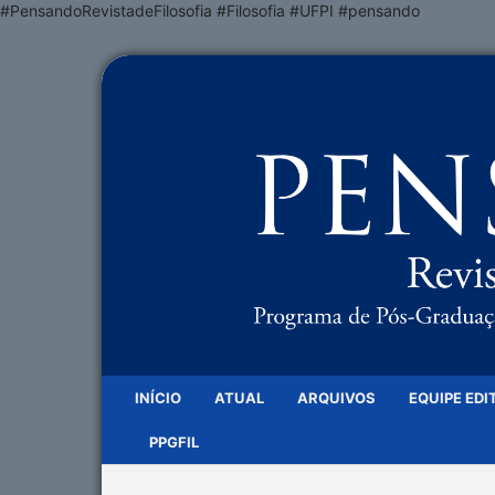
#PensandoRevistadeFilosofia #Filosofia #UFPI #pensando
INÍCIO
ATUAL
ARQUIVOS
EQUIPE EDI
PPGFIL