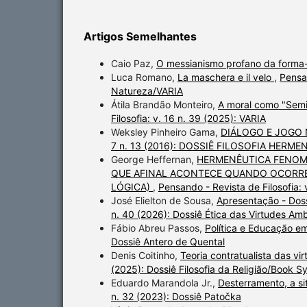
Artigos Semelhantes
Caio Paz,
O messianismo profano da forma
Luca Romano,
La maschera e il velo
,
Pensan
Natureza/VARIA
Átila Brandão Monteiro,
A moral como "Semi
Filosofia: v. 16 n. 39 (2025): VARIA
Weksley Pinheiro Gama,
DIÁLOGO E JOGO
7 n. 13 (2016): DOSSIÊ FILOSOFIA HERME
George Heffernan,
HERMENÊUTICA FENOME
QUE AFINAL ACONTECE QUANDO OCORRE
LÓGICA)
,
Pensando - Revista de Filosofi
José Elielton de Sousa,
Apresentação - Doss
n. 40 (2026): Dossiê Ética das Virtudes Amb
Fábio Abreu Passos,
Política e Educação em
Dossiê Antero de Quental
Denis Coitinho,
Teoria contratualista das vi
(2025): Dossiê Filosofia da Religião/Book 
Eduardo Marandola Jr.,
Desterramento, a si
n. 32 (2023): Dossiê Patočka