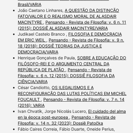
Brasil/VARIA
João Caetano Linhares,
A QUESTÃO DA DISTINÇÃO
FATO/VALOR E O REALISMO MORAL DE ALASDAIR
MACINTYRE
,
Pensando - Revista de Filosofia: v. 6 n. 11
(2015): DOSSIÊ ALASDAIR MACINTYRE/VARIA
Judikael Castelo Branco ,
FILOSOFIA E DEMOCRACIA
EM ERIC WEIL
,
Pensando - Revista de Filosofia: v. 9 n.
18 (2018): DOSSIÊ TEORIAS DA JUSTIÇA E
DEMOCRACIA/VARIA
Henrique Gonçalves de Paula,
SOBRE A EDUCAÇÃO DO
FILÓSOFO-REI E O ARGUMENTO CENTRAL DA
REPÚBLICA DE PLATÃO
,
Pensando - Revista de
Filosofia: v. 6 n. 12 (2015): DOSSIÊ FILOSOFIA DA
CIÊNCIA/VARIA
César Candiotto,
OS ILEGALISMOS E A
RECONFIGURAÇÃO DAS LUTAS POLÍTICAS EM MICHEL
FOUCAULT
,
Pensando - Revista de Filosofia: v. 7 n. 14
(2016): VARIA
Ivan Chvatík, Jorge Nicolás Lucero,
El cuidado del alma
en la época post-europea
,
Pensando - Revista de
Filosofia: v. 14 n. 32 (2023): Dossiê Patočka
Fábio Caires Correia, Fábio Duarte, Oneide Perius,