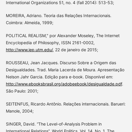
International Organizations 51, no. 4 (fall 2014): 513-53;
MOREIRA, Adriano. Teoria das Relações Internacionais.
Coimbra: Almeida, 1999;
POLITICAL REALISM," por Alexander Moseley, The Internet
Encyclopedia of Philosophy, ISSN 2161-0002,
http://www.iep.utm.edu/
, 22 de janeiro de 2015;
ROUSSEAU, Jean Jacques. Discurso Sobre a Origem das
Desigualdades. Trad. Maria Lacerda de Moura. Apresentação
Nelson Jahr Garcia. Edição para e-book. Disponível em:
http://www.ebooksbrasil.org/adobeebook/desigualdade.pdf
.
São Paulo: 2001;
SEITENFUS, Ricardo Antônio. Relações internacionais. Barueri:
Manole, 2004;
SINGER, David. “The Level-of-Analysis Problem in
International Relations”. World Politics, Vol. 14, No. 1, The