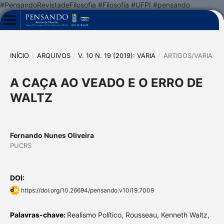
#PensandoRevistadeFilosofia #Filosofia #UFPI #pensando
INÍCIO
/
ARQUIVOS
/
V. 10 N. 19 (2019): VARIA
/
ARTIGOS/VARIA
A CAÇA AO VEADO E O ERRO DE
WALTZ
Fernando Nunes Oliveira
PUCRS
DOI:
https://doi.org/10.26694/pensando.v10i19.7009
Palavras-chave:
Realismo Político, Rousseau, Kenneth Waltz,