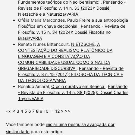
Fundamentos teóricos do Neoliberalismo:
,
Pensando -
Revista de Filosofia: v. 14 n. 33 (2023): Dossiê
Nietzsche e a Natureza/VARIA
Ofélia Maria Marcondes,
Paulo Freire e sua antropologia
filosófica em chave decolonial
,
Pensando - Revista de
Filosofia: v. 15 n. 34 (2024): Dossiê Filosofia no
Brasil/VARIA
Renato Nunes Bittencourt,
NIETZSCHE, A
CONTESTAÇÃO DO REALISMO PLATÔNICO DA
LINGUAGEM E A CONSTATAÇÃO DA
COMUNICABILIDADE USUAL COMO SINAL DA
GREGARIEDADE DISCURSIVA
,
Pensando - Revista de
Filosofia: v. 8 n. 15 (2017): FILOSOFIA DA TÉCNICA E
DA TECNOLOGIA/VARIA
Ronaldo Amaral,
O ócio curativo em Sêneca
,
Pensando
- Revista de Filosofia: v. 16 n. 38 (2025): Dossiê Charles
Taylor/VARIA
<<
<
3
4
5
6
7
8
9
10
11
12
>
>>
Você também pode
iniciar uma pesquisa avançada por
similaridade
para este artigo.