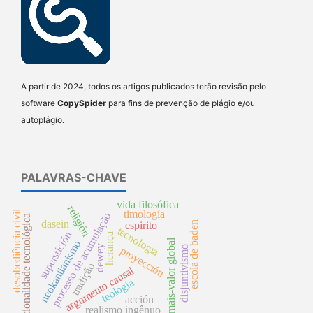
A partir de 2024, todos os artigos publicados terão revisão pelo
software
CopySpider
para fins de prevenção de plágio e/ou
autoplágio.
PALAVRAS-CHAVE
vida filosófica
religión
desobediência civil
timología
processo de acumulação
racionalidade tecnológica
dasein
espirito
escola de baden
tecnología
superstición
herança
mais-valor global
neokantianismo
dewey
disjuntivismo
proyección
tradição
argumento causal
teología
acción
realismo ingênuo