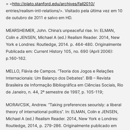
= <
http://plato.stanford.edu/archives/fall2010/
entries/realism-intl-relations/>. Visitado pela última vez em 10
de outubro de 2011 e salvo em HD.
MEARSHEIMER, John. China’s unpeaceful rise. In: ELMAN,
Colin e JENSEN, Michael A (ed.) Realism Reader. 2014, New
York e Londres: Routledge, 2014. p. 464-480. Originalmente
Publicada em: Current History 105, no. 690 (April 2006):
p.160-162.
MELLO, Flávia de Campos. “Teoria dos Jogos e Relações
Internacionais: Um Balanço dos Debates”. BIB – Revista
Brasileira de Informação Bibliográfica em Ciências Sociais, Rio
de Janeiro, n. 44, 2º semestre de 1997, p. 105-119;
MORAVCSIK, Andrew. “Taking preferences seourisly: a liberal
theory of international politics”. In: ELMAN, Colin e JENSEN,
Michael A (ed.) Realism Reader. 2014, New York e Londres:
Routledge, 2014, p. 279-286. Originalmente publicado em