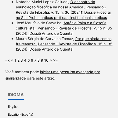
Natacha Muriel Lopez Gallucci,
O encontro da
enunciação filosófica na nossa América
,
Pensando -
Revista de Filosofia: v. 15 n. 36 (2024): Dossiê Filosofar
no Sul: Problemáticas políticas, institucionais e éticas
José Maurício de Carvalho,
Antônio Paim e a filosofia
culturalista
,
Pensando - Revista de Filosofia: v. 15 n. 35
(2024): Dossiê Antero de Quental
Mauro Sérgio de Carvalho Tomaz,
Por que ainda somos
freireanos?
,
Pensando - Revista de Filosofia: v. 15 n. 35
(2024): Dossiê Antero de Quental
<<
<
1
2
3
4
5
6
7
8
9
10
>
>>
Você também pode
iniciar uma pesquisa avançada por
similaridade
para este artigo.
IDIOMA
English
Español (España)