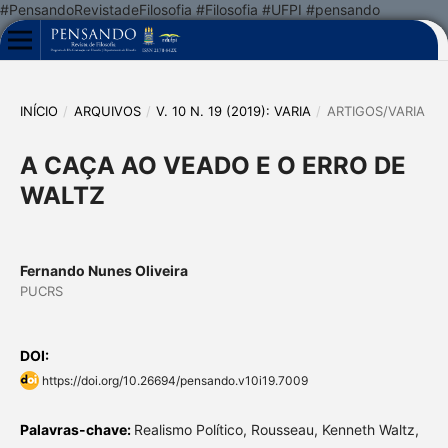
#PensandoRevistadeFilosofia #Filosofia #UFPI #pensando
INÍCIO
/
ARQUIVOS
/
V. 10 N. 19 (2019): VARIA
/
ARTIGOS/VARIA
A CAÇA AO VEADO E O ERRO DE
WALTZ
Fernando Nunes Oliveira
PUCRS
DOI:
https://doi.org/10.26694/pensando.v10i19.7009
Palavras-chave:
Realismo Político, Rousseau, Kenneth Waltz,