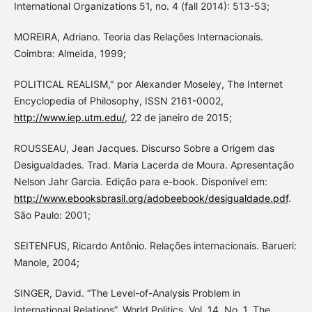
International Organizations 51, no. 4 (fall 2014): 513-53;
MOREIRA, Adriano. Teoria das Relações Internacionais.
Coimbra: Almeida, 1999;
POLITICAL REALISM," por Alexander Moseley, The Internet
Encyclopedia of Philosophy, ISSN 2161-0002,
http://www.iep.utm.edu/
, 22 de janeiro de 2015;
ROUSSEAU, Jean Jacques. Discurso Sobre a Origem das
Desigualdades. Trad. Maria Lacerda de Moura. Apresentação
Nelson Jahr Garcia. Edição para e-book. Disponível em:
http://www.ebooksbrasil.org/adobeebook/desigualdade.pdf
.
São Paulo: 2001;
SEITENFUS, Ricardo Antônio. Relações internacionais. Barueri:
Manole, 2004;
SINGER, David. “The Level-of-Analysis Problem in
International Relations”. World Politics, Vol. 14, No. 1, The