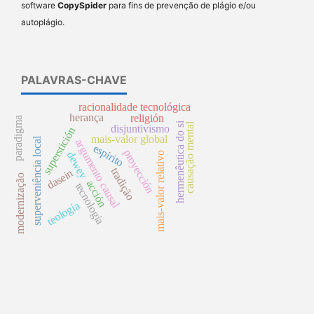
software
CopySpider
para fins de prevenção de plágio e/ou
autoplágio.
PALAVRAS-CHAVE
racionalidade tecnológica
herança
religión
paradigma
hermenêutica do si
causação mental
disjuntivismo
superstición
mais-valor global
superveniência local
argumento causal
espirito
proyección
dewey
mais-valor relativo
tradição
dasein
modernização
acción
tecnología
teología