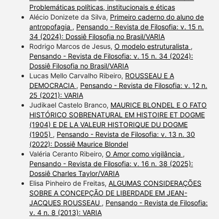
Problemáticas políticas, institucionais e éticas
Alécio Donizete da Silva,
Primeiro caderno do aluno de
antropofagia
,
Pensando - Revista de Filosofia: v. 15 n.
34 (2024): Dossiê Filosofia no Brasil/VARIA
Rodrigo Marcos de Jesus,
O modelo estruturalista
,
Pensando - Revista de Filosofia: v. 15 n. 34 (2024):
Dossiê Filosofia no Brasil/VARIA
Lucas Mello Carvalho Ribeiro,
ROUSSEAU E A
DEMOCRACIA
,
Pensando - Revista de Filosofia: v. 12 n.
25 (2021): VARIA
Judikael Castelo Branco,
MAURICE BLONDEL E O FATO
HISTÓRICO SOBRENATURAL EM HISTOIRE ET DOGME
(1904) E DE LA VALEUR HISTORIQUE DU DOGME
(1905)
,
Pensando - Revista de Filosofia: v. 13 n. 30
(2022): Dossiê Maurice Blondel
Valéria Ceranto Ribeiro,
O Amor como vigilância
,
Pensando - Revista de Filosofia: v. 16 n. 38 (2025):
Dossiê Charles Taylor/VARIA
Elisa Pinheiro de Freitas,
ALGUMAS CONSIDERAÇÕES
SOBRE A CONCEPÇÃO DE LIBERDADE EM JEAN-
JACQUES ROUSSEAU
,
Pensando - Revista de Filosofia:
v. 4 n. 8 (2013): VARIA