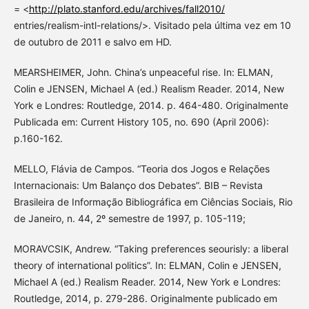
= <
http://plato.stanford.edu/archives/fall2010/
entries/realism-intl-relations/>. Visitado pela última vez em 10
de outubro de 2011 e salvo em HD.
MEARSHEIMER, John. China’s unpeaceful rise. In: ELMAN,
Colin e JENSEN, Michael A (ed.) Realism Reader. 2014, New
York e Londres: Routledge, 2014. p. 464-480. Originalmente
Publicada em: Current History 105, no. 690 (April 2006):
p.160-162.
MELLO, Flávia de Campos. “Teoria dos Jogos e Relações
Internacionais: Um Balanço dos Debates”. BIB – Revista
Brasileira de Informação Bibliográfica em Ciências Sociais, Rio
de Janeiro, n. 44, 2º semestre de 1997, p. 105-119;
MORAVCSIK, Andrew. “Taking preferences seourisly: a liberal
theory of international politics”. In: ELMAN, Colin e JENSEN,
Michael A (ed.) Realism Reader. 2014, New York e Londres:
Routledge, 2014, p. 279-286. Originalmente publicado em