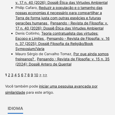
v. 17 n. 40 (2026): Dossiê Ética das Virtudes Ambiental
Philip Cafaro,
Reduzir a população e o tamanho das
nossas economias é necessário para compartilhar a
Terra de forma justa com outras espécies e futuras
gerações humanas
,
Pensando - Revista de Filosofia: v.
17 n. 40 (2026): Dossiê Ética das Virtudes Ambiental
Denis Coitinho,
Teoria contratualista das virtudes:
Escopo e Limites
,
Pensando - Revista de Filosofia: v. 16
n. 37 (2025): Dossiê Filosofia da Religião/Book
Symposium/Varia
Mauro Sérgio de Carvalho Tomaz,
Por que ainda somos
freireanos?
,
Pensando - Revista de Filosofia: v. 15 n. 35
(2024): Dossiê Antero de Quental
1
2
3
4
5
6
7
8
9
10
>
>>
Você também pode
iniciar uma pesquisa avançada por
similaridade
para este artigo.
IDIOMA