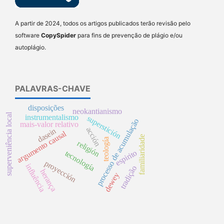
A partir de 2024, todos os artigos publicados terão revisão pelo
software
CopySpider
para fins de prevenção de plágio e/ou
autoplágio.
PALAVRAS-CHAVE
disposições
neokantianismo
superveniência local
instrumentalismo
superstición
processo de acumulação
mais-valor relativo
acción
dasein
argumento causal
familiaridade
teología
religión
espirito
tecnología
proyección
influência
tradição
herança
dewey