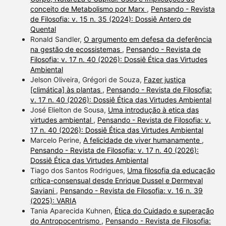
conceito de Metabolismo por Marx
,
Pensando - Revista
de Filosofia: v. 15 n. 35 (2024): Dossiê Antero de
Quental
Ronald Sandler,
O argumento em defesa da deferência
na gestão de ecossistemas
,
Pensando - Revista de
Filosofia: v. 17 n. 40 (2026): Dossiê Ética das Virtudes
Ambiental
Jelson Oliveira, Grégori de Souza,
Fazer justiça
[climática] às plantas
,
Pensando - Revista de Filosofia:
v. 17 n. 40 (2026): Dossiê Ética das Virtudes Ambiental
José Elielton de Sousa,
Uma introdução à etica das
virtudes ambiental
,
Pensando - Revista de Filosofia: v.
17 n. 40 (2026): Dossiê Ética das Virtudes Ambiental
Marcelo Perine,
A felicidade de viver humanamente
,
Pensando - Revista de Filosofia: v. 17 n. 40 (2026):
Dossiê Ética das Virtudes Ambiental
Tiago dos Santos Rodrigues,
Uma filosofia da educação
crítica-consensual desde Enrique Dussel e Dermeval
Saviani
,
Pensando - Revista de Filosofia: v. 16 n. 39
(2025): VARIA
Tania Aparecida Kuhnen,
Ética do Cuidado e superação
do Antropocentrismo
,
Pensando - Revista de Filosofia: