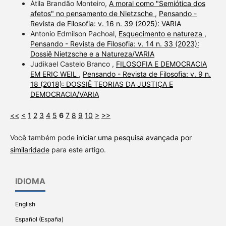
Átila Brandão Monteiro,
A moral como "Semiótica dos
afetos" no pensamento de Nietzsche
,
Pensando -
Revista de Filosofia: v. 16 n. 39 (2025): VARIA
Antonio Edmilson Pachoal,
Esquecimento e natureza
,
Pensando - Revista de Filosofia: v. 14 n. 33 (2023):
Dossiê Nietzsche e a Natureza/VARIA
Judikael Castelo Branco ,
FILOSOFIA E DEMOCRACIA
EM ERIC WEIL
,
Pensando - Revista de Filosofia: v. 9 n.
18 (2018): DOSSIÊ TEORIAS DA JUSTIÇA E
DEMOCRACIA/VARIA
<<
<
1
2
3
4
5
6
7
8
9
10
>
>>
Você também pode
iniciar uma pesquisa avançada por
similaridade
para este artigo.
IDIOMA
English
Español (España)