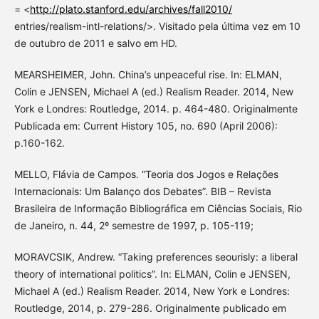
= <
http://plato.stanford.edu/archives/fall2010/
entries/realism-intl-relations/>. Visitado pela última vez em 10
de outubro de 2011 e salvo em HD.
MEARSHEIMER, John. China’s unpeaceful rise. In: ELMAN,
Colin e JENSEN, Michael A (ed.) Realism Reader. 2014, New
York e Londres: Routledge, 2014. p. 464-480. Originalmente
Publicada em: Current History 105, no. 690 (April 2006):
p.160-162.
MELLO, Flávia de Campos. “Teoria dos Jogos e Relações
Internacionais: Um Balanço dos Debates”. BIB – Revista
Brasileira de Informação Bibliográfica em Ciências Sociais, Rio
de Janeiro, n. 44, 2º semestre de 1997, p. 105-119;
MORAVCSIK, Andrew. “Taking preferences seourisly: a liberal
theory of international politics”. In: ELMAN, Colin e JENSEN,
Michael A (ed.) Realism Reader. 2014, New York e Londres:
Routledge, 2014, p. 279-286. Originalmente publicado em