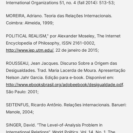
International Organizations 51, no. 4 (fall 2014): 513-53;
MOREIRA, Adriano. Teoria das Relações Internacionais.
Coimbra: Almeida, 1999;
POLITICAL REALISM," por Alexander Moseley, The Internet
Encyclopedia of Philosophy, ISSN 2161-0002,
http://www.iep.utm.edu/
, 22 de janeiro de 2015;
ROUSSEAU, Jean Jacques. Discurso Sobre a Origem das
Desigualdades. Trad. Maria Lacerda de Moura. Apresentação
Nelson Jahr Garcia. Edição para e-book. Disponível em:
http://www.ebooksbrasil.org/adobeebook/desigualdade.pdf
.
São Paulo: 2001;
SEITENFUS, Ricardo Antônio. Relações internacionais. Barueri:
Manole, 2004;
SINGER, David. “The Level-of-Analysis Problem in
International Relations”. World Politics, Vol. 14, No. 1, The