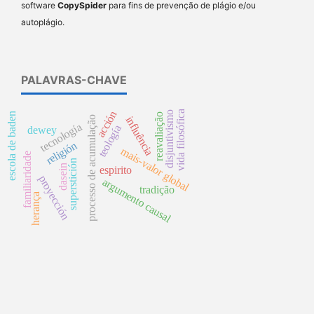
software
CopySpider
para fins de prevenção de plágio e/ou
autoplágio.
PALAVRAS-CHAVE
acción
vida filosófica
disjuntivismo
escola de baden
reavaliação
influência
processo de acumulação
tecnología
teología
dewey
religión
mais-valor global
familiaridade
superstición
dasein
espirito
proyección
argumento causal
tradição
herança