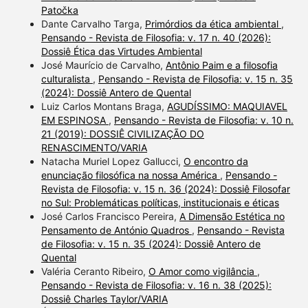
Patočka
Dante Carvalho Targa,
Primórdios da ética ambiental
,
Pensando - Revista de Filosofia: v. 17 n. 40 (2026):
Dossiê Ética das Virtudes Ambiental
José Maurício de Carvalho,
Antônio Paim e a filosofia
culturalista
,
Pensando - Revista de Filosofia: v. 15 n. 35
(2024): Dossiê Antero de Quental
Luiz Carlos Montans Braga,
AGUDÍSSIMO: MAQUIAVEL
EM ESPINOSA
,
Pensando - Revista de Filosofia: v. 10 n.
21 (2019): DOSSIÊ CIVILIZAÇÃO DO
RENASCIMENTO/VARIA
Natacha Muriel Lopez Gallucci,
O encontro da
enunciação filosófica na nossa América
,
Pensando -
Revista de Filosofia: v. 15 n. 36 (2024): Dossiê Filosofar
no Sul: Problemáticas políticas, institucionais e éticas
José Carlos Francisco Pereira,
A Dimensão Estética no
Pensamento de António Quadros
,
Pensando - Revista
de Filosofia: v. 15 n. 35 (2024): Dossiê Antero de
Quental
Valéria Ceranto Ribeiro,
O Amor como vigilância
,
Pensando - Revista de Filosofia: v. 16 n. 38 (2025):
Dossiê Charles Taylor/VARIA