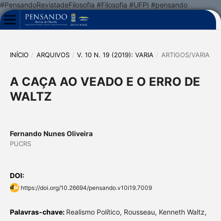
#PensandoRevistadeFilosofia #Filosofia #UFPI #pensando
INÍCIO
/
ARQUIVOS
/
V. 10 N. 19 (2019): VARIA
/
ARTIGOS/VARIA
A CAÇA AO VEADO E O ERRO DE
WALTZ
Fernando Nunes Oliveira
PUCRS
DOI:
https://doi.org/10.26694/pensando.v10i19.7009
Palavras-chave:
Realismo Político, Rousseau, Kenneth Waltz,