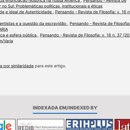
da enunciação filosófica na nossa América
,
Pensando - Revista de
r no Sul: Problemáticas políticas, institucionais e éticas
ade e ideal de Autenticidade
,
Pensando - Revista de Filosofia: v. 16 n
ocentistas e a questão da escravidão
,
Pensando - Revista de Filosofia:
VARIA
tica e esfera pública
,
Pensando - Revista de Filosofia: v. 16 n. 37 (20
m/Varia
a por similaridade
para este artigo.
INDEXADA EM/INDEXED BY