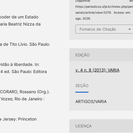
Disponível em
https://periodicos.ufpi.br/index.php/pe
sando/article/view/3219. Acesso em:
 poder de um Estado
ago. 2026.
Maria Beatriz Nizza da
Fomatos de Citação
de Tito Lívio. São Paulo:
EDIÇÃO
dão à liberdade. In:
v. 4 n. 8 (2013): VARIA
4 ed. São Paulo: Editora
SEÇÃO
ECORARO, Rossano (Org.).
: Vozes; Rio de Janeiro :
ARTIGOS/VARIA
 Jersey: Princeton
LICENÇA