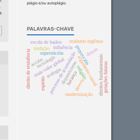
:
plágio e/ou autoplágio.
n
 6
PALAVRAS-CHAVE
realismo ingênuo
escola de baden
proyección
influência
tradição
dasein
direito de resistência
superstición
processo de acumulação
direitos fundamentais
tecnología
argumento causal
mais-valor global
acción
disjuntivismo
gerações futuras
religión
teología
herança
espirito
dewey
modernização