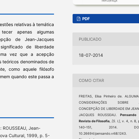
PDF
stões relativas à temática
 tecer apenas algumas
epção de Jean-Jacques
PUBLICADO
ignificado de liberdade
 uma vez que a acepção
18-07-2014
s teóricos denominados de
te, como aquele filósofo
 homem quando este passa a
COMO CITAR
FREITAS, Elisa Pinheiro de. ALGUM
CONSIDERAÇÕES SOBRE 
CONCEPÇÃO DE LIBERDADE EM JEAN
JACQUES ROUSSEAU.
Pensando 
Revista de Filosofia
,
[S. l.]
, v. 4, n. 8, 
140–151, 2014. DOI
In: ROUSSEAU, Jean-
10.26694/pensando.v4i8.1243.
ova Cultural, 1999, p. 5-