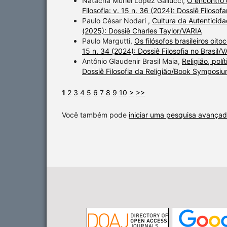
Natacha Muriel Lopez Gallucci,
O encontro 
Filosofia: v. 15 n. 36 (2024): Dossiê Filosofa
Paulo César Nodari ,
Cultura da Autenticid
(2025): Dossiê Charles Taylor/VARIA
Paulo Margutti,
Os filósofos brasileiros oit
15 n. 34 (2024): Dossiê Filosofia no Brasil/
Antônio Glaudenir Brasil Maia,
Religião, polí
Dossiê Filosofia da Religião/Book Symposiu
1
2
3
4
5
6
7
8
9
10
>
>>
Você também pode
iniciar uma pesquisa avançad