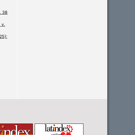
. 38
 v.
25):