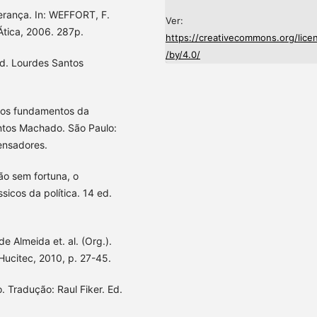
erança. In: WEFFORT, F.
Ver:
 Ática, 2006. 287p.
https://creativecommons.org/lice
/by/4.0/
d. Lourdes Santos
.
 e os fundamentos da
ntos Machado. São Paulo:
ensadores.
ão sem fortuna, o
ssicos da política. 14 ed.
e Almeida et. al. (Org.).
 Hucitec, 2010, p. 27-45.
. Tradução: Raul Fiker. Ed.