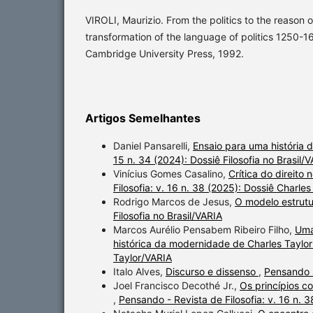
VIROLI, Maurizio. From the politics to the reason 
transformation of the language of politics 1250-
Cambridge University Press, 1992.
Artigos Semelhantes
Daniel Pansarelli,
Ensaio para uma história d
15 n. 34 (2024): Dossiê Filosofia no Brasil/
Vinícius Gomes Casalino,
Crítica do direito
Filosofia: v. 16 n. 38 (2025): Dossiê Charle
Rodrigo Marcos de Jesus,
O modelo estrutu
Filosofia no Brasil/VARIA
Marcos Aurélio Pensabem Ribeiro Filho,
Uma
histórica da modernidade de Charles Taylo
Taylor/VARIA
Italo Alves,
Discurso e dissenso
,
Pensando -
Joel Francisco Decothé Jr.,
Os princípios c
,
Pensando - Revista de Filosofia: v. 16 n. 