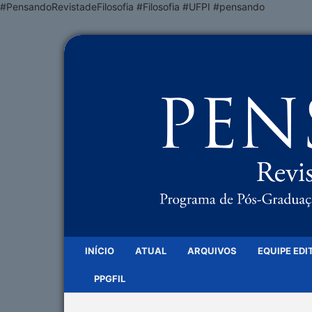
#PensandoRevistadeFilosofia #Filosofia #UFPI #pensando
INÍCIO
ATUAL
ARQUIVOS
EQUIPE EDI
PPGFIL