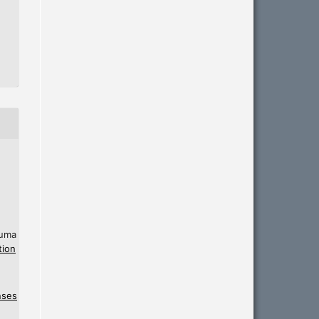
 uma
tion
nses