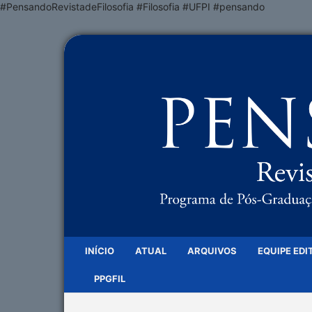
#PensandoRevistadeFilosofia #Filosofia #UFPI #pensando
INÍCIO
ATUAL
ARQUIVOS
EQUIPE EDI
PPGFIL