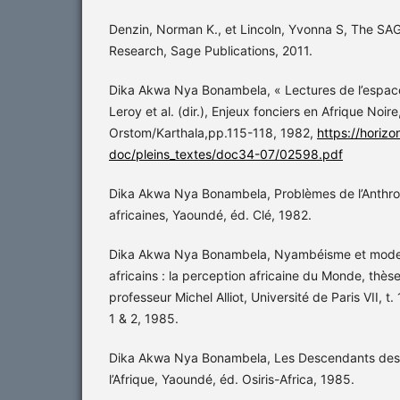
Denzin, Norman K., et Lincoln, Yvonna S, The SA
Research, Sage Publications, 2011.
Dika Akwa Nya Bonambela, « Lectures de l’espace 
Leroy et al. (dir.), Enjeux fonciers en Afrique Noire,
Orstom/Karthala,pp.115-118, 1982,
https://horizo
doc/pleins_textes/doc34-07/02598.pdf
Dika Akwa Nya Bonambela, Problèmes de l’Anthropo
africaines, Yaoundé, éd. Clé, 1982.
Dika Akwa Nya Bonambela, Nyambéisme et mode 
africains : la perception africaine du Monde, thèse 
professeur Michel Alliot, Université de Paris VII, t. 1
1 & 2, 1985.
Dika Akwa Nya Bonambela, Les Descendants des 
l’Afrique, Yaoundé, éd. Osiris-Africa, 1985.