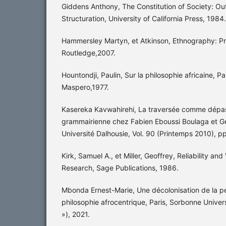
Giddens Anthony, The Constitution of Society: Out
Structuration, University of California Press, 1984.
Hammersley Martyn, et Atkinson, Ethnography: Prin
Routledge,2007.
Hountondji, Paulin, Sur la philosophie africaine, Pa
Maspero,1977.
Kasereka Kavwahirehi, La traversée comme dépas
grammairienne chez Fabien Eboussi Boulaga et Ge
Université Dalhousie, Vol. 90 (Printemps 2010), p
Kirk, Samuel A., et Miller, Geoffrey, Reliability and 
Research, Sage Publications, 1986.
Mbonda Ernest-Marie, Une décolonisation de la p
philosophie afrocentrique, Paris, Sorbonne Univer
»), 2021.