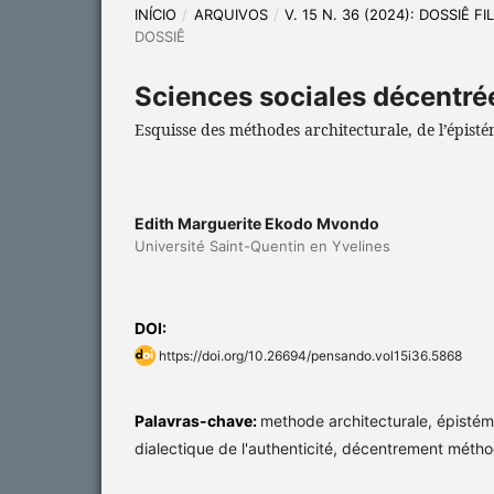
INÍCIO
/
ARQUIVOS
/
V. 15 N. 36 (2024): DOSSIÊ 
DOSSIÊ
Sciences sociales décentré
Esquisse des méthodes architecturale, de l’épistém
Edith Marguerite Ekodo Mvondo
Université Saint-Quentin en Yvelines
DOI:
https://doi.org/10.26694/pensando.vol15i36.5868
Palavras-chave:
methode architecturale, épistémo
dialectique de l'authenticité, décentrement méth