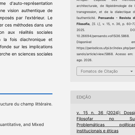
e d'auto-représentation
architecturale, de l’épistémologie de 
une vision authentique de
transgression, et de la dialectique 
posés par l'extérieur. Le
l’authenticité.
Pensando - Revista d
Filosofia
,
[S. l.]
, v. 15, n. 36, p. 60–7
nter ces méthodes dans une
2025. DOI
on aux réalités sociales
10.26694/pensando.vol15i36.5868.
 la fois diachronique et
Disponível em
rofonde sur les implications
https://periodicos.ufpi.br/index.php/pe
erche en sciences sociales
sando/article/view/5868. Acesso em:
ago. 2026.
Fomatos de Citação
EDIÇÃO
ructure du champ littéraire.
v. 15 n. 36 (2024): Dossi
Filosofar no Sul
uantitative, and Mixed
Problemáticas políticas
institucionais e éticas