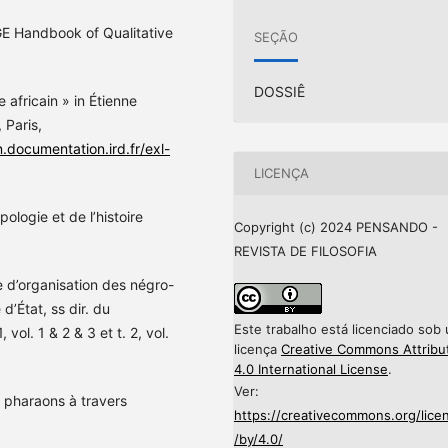
GE Handbook of Qualitative
SEÇÃO
DOSSIÊ
africain » in Étienne
 Paris,
n.documentation.ird.fr/exl-
LICENÇA
logie et de l’histoire
Copyright (c) 2024 PENSANDO -
REVISTA DE FILOSOFIA
d’organisation des négro-
d’État, ss dir. du
Este trabalho está licenciado sob
, vol. 1 & 2 & 3 et t. 2, vol.
licença
Creative Commons Attribu
4.0 International License
.
Ver:
pharaons à travers
https://creativecommons.org/lice
/by/4.0/