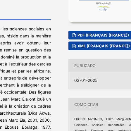
 les sciences sociales en
PDF (FRANÇAIS (FRANCE))
es, réside dans la manière
e après avoir obtenu leur
XML (FRANÇAIS (FRANCE))
ne remise en question des
ominé la production et la
 et à l'extérieur des cercles
PUBLICADO
ique et par les africains.
 ont entrepris de développer
03-01-2025
rchant à s'éloigner de la
é occidentale. Des figures
 Jean Marc Ela ont joué un
COMO CITAR
bué à la création de cadres
architecturale (Dika Akwa,
EKODO MVONDO, Edith Marguerite
(Jean Marc Ela, 2001, 2006,
Sciences sociales décentrées e
ien Eboussi Boulaga, 1977,
Afrique? Esquisse des méthode