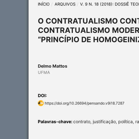
INÍCIO
/
ARQUIVOS
/
V. 9 N. 18 (2018): DOSSIÊ T
O CONTRATUALISMO CON
CONTRATUALISMO MODERN
“PRINCÍPIO DE HOMOGEIN
Delmo Mattos
UFMA
DOI:
https://doi.org/10.26694/pensando.v9i18.7287
Palavras-chave:
contrato, justificação, política, r