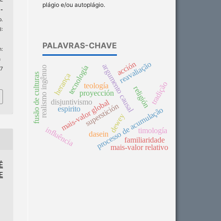
plágio e/ou autoplágio.
-
p.
:
PALAVRAS-CHAVE
:
n
acción
reavaliação
argumento causal
tecnología
realismo ingênuo
 7
herança
fusão de culturas
tradição
teología
religión
proyección
disjuntivismo
mais-valor global
superstición
espirito
processo de acumulação
dewey
influência
timología
dasein
familiaridade
mais-valor relativo
Ê
E