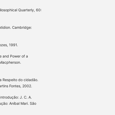
osophical Quarterly, 60:
tidion. Cambridge:
ozes, 1991.
e and Power of a
. Macpherson.
 a Respeito do cidadão.
rtins Fontes, 2002.
 Introdução: J. C. A.
ção: Aníbal Mari. São