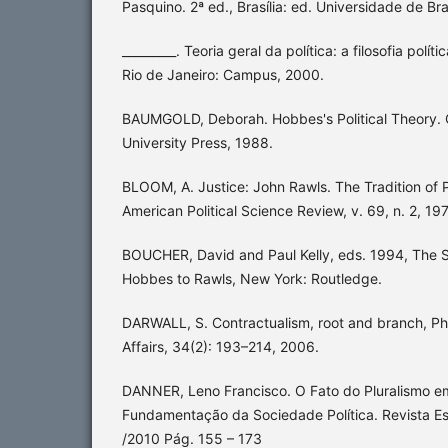
Pasquino. 2ª ed., Brasília: ed. Universidade de Bra
_________. Teoria geral da política: a filosofia polít
Rio de Janeiro: Campus, 2000.
BAUMGOLD, Deborah. Hobbes's Political Theory.
University Press, 1988.
BLOOM, A. Justice: John Rawls. The Tradition of P
American Political Science Review, v. 69, n. 2, 19
BOUCHER, David and Paul Kelly, eds. 1994, The S
Hobbes to Rawls, New York: Routledge.
DARWALL, S. Contractualism, root and branch, Ph
Affairs, 34(2): 193–214, 2006.
DANNER, Leno Francisco. O Fato do Pluralismo e
Fundamentação da Sociedade Política. Revista Est
/2010 Pág. 155 – 173