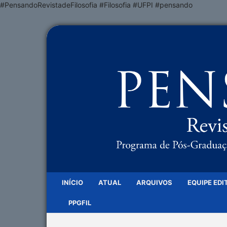
#PensandoRevistadeFilosofia #Filosofia #UFPI #pensando
INÍCIO
ATUAL
ARQUIVOS
EQUIPE EDI
PPGFIL