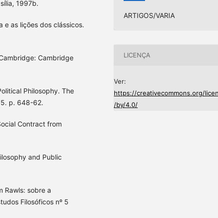
sília, 1997b.
ARTIGOS/VARIA
ica e as lições dos clássicos.
LICENÇA
 Cambridge: Cambridge
Ver:
olitical Philosophy. The
https://creativecommons.org/lice
75. p. 648-62.
/by/4.0/
ocial Contract from
ilosophy and Public
m Rawls: sobre a
udos Filosóficos nº 5