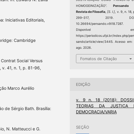
HOMOGEINIZAÇÃO”.
Pensando 
Revista de Filosofia
,
[S. l.]
, v. 9, n. 18, 
299–317, 2019. DOI
 Iniciativas Editoriais,
10.26694/pensando.v9i18.7287.
Disponível em
https://periodicos.ufpi.br/index.php/pe
mbridge: Cambridge
sando/article/view/3445. Acesso em:
ago. 2026.
Fomatos de Citação
 Contrat Social Versus
v. 41, n. 1, p. 81-96,
EDIÇÃO
ução Marco Aurélio
v. 9 n. 18 (2018): DOSSI
TEORIAS DA JUSTIÇA 
ão de Sérgio Bath. Brasília:
DEMOCRACIA/VARIA
SEÇÃO
bio, N. Matteucci e G.