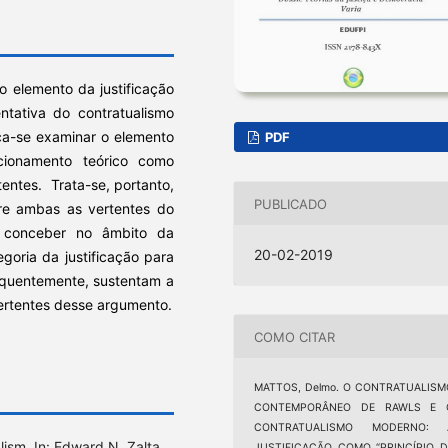
o elemento da justificação
ntativa do contratualismo
a-se examinar o elemento
PDF
ionamento teórico como
entes. Trata-se, portanto,
PUBLICADO
tre ambas as vertentes do
e conceber no âmbito da
20-02-2019
goria da justificação para
equentemente, sustentam a
ertentes desse argumento.
COMO CITAR
MATTOS, Delmo. O CONTRATUALISM
CONTEMPORÂNEO DE RAWLS E 
CONTRATUALISMO MODERNO: 
ism. In: Edward N. Zalta
JUSTIFICAÇÃO COMO “PRINCÍPIO D