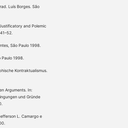
rad. Luís Borges. São
Justificatory and Polemic
241–52.
ntes, São Paulo 1998.
o Paulo 1998.
hische Kontraktualismus.
hen Arguments. In:
edingungen und Gründe
0.
Jefferson L. Camargo e
00.