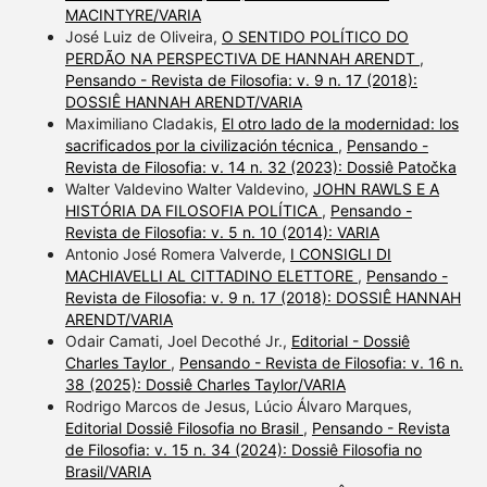
MACINTYRE/VARIA
José Luiz de Oliveira,
O SENTIDO POLÍTICO DO
PERDÃO NA PERSPECTIVA DE HANNAH ARENDT
,
Pensando - Revista de Filosofia: v. 9 n. 17 (2018):
DOSSIÊ HANNAH ARENDT/VARIA
Maximiliano Cladakis,
El otro lado de la modernidad: los
sacrificados por la civilización técnica
,
Pensando -
Revista de Filosofia: v. 14 n. 32 (2023): Dossiê Patočka
Walter Valdevino Walter Valdevino,
JOHN RAWLS E A
HISTÓRIA DA FILOSOFIA POLÍTICA
,
Pensando -
Revista de Filosofia: v. 5 n. 10 (2014): VARIA
Antonio José Romera Valverde,
I CONSIGLI DI
MACHIAVELLI AL CITTADINO ELETTORE
,
Pensando -
Revista de Filosofia: v. 9 n. 17 (2018): DOSSIÊ HANNAH
ARENDT/VARIA
Odair Camati, Joel Decothé Jr.,
Editorial - Dossiê
Charles Taylor
,
Pensando - Revista de Filosofia: v. 16 n.
38 (2025): Dossiê Charles Taylor/VARIA
Rodrigo Marcos de Jesus, Lúcio Álvaro Marques,
Editorial Dossiê Filosofia no Brasil
,
Pensando - Revista
de Filosofia: v. 15 n. 34 (2024): Dossiê Filosofia no
Brasil/VARIA