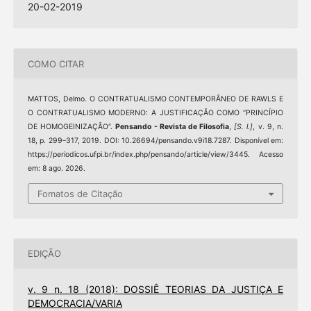
20-02-2019
COMO CITAR
MATTOS, Delmo. O CONTRATUALISMO CONTEMPORÂNEO DE RAWLS E
O CONTRATUALISMO MODERNO: A JUSTIFICAÇÃO COMO “PRINCÍPIO
DE HOMOGEINIZAÇÃO”.
Pensando - Revista de Filosofia
,
[S. l.]
, v. 9, n.
18, p. 299–317, 2019. DOI: 10.26694/pensando.v9i18.7287. Disponível em:
https://periodicos.ufpi.br/index.php/pensando/article/view/3445. Acesso
em: 8 ago. 2026.
Fomatos de Citação
EDIÇÃO
v. 9 n. 18 (2018): DOSSIÊ TEORIAS DA JUSTIÇA E
DEMOCRACIA/VARIA