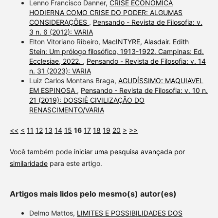
Lenno Francisco Danner,
CRISE ECONÔMICA
HODIERNA COMO CRISE DO PODER: ALGUMAS
CONSIDERAÇÕES
,
Pensando - Revista de Filosofia: v.
3 n. 6 (2012): VARIA
Elton Vitoriano Ribeiro,
MacINTYRE, Alasdair. Edith
Stein: Um prólogo filosófico, 1913-1922. Campinas: Ed.
Ecclesiae, 2022.
,
Pensando - Revista de Filosofia: v. 14
n. 31 (2023): VARIA
Luiz Carlos Montans Braga,
AGUDÍSSIMO: MAQUIAVEL
EM ESPINOSA
,
Pensando - Revista de Filosofia: v. 10 n.
21 (2019): DOSSIÊ CIVILIZAÇÃO DO
RENASCIMENTO/VARIA
<<
<
11
12
13
14
15
16
17
18
19
20
>
>>
Você também pode
iniciar uma pesquisa avançada por
similaridade
para este artigo.
Artigos mais lidos pelo mesmo(s) autor(es)
Delmo Mattos,
LIMITES E POSSIBILIDADES DOS