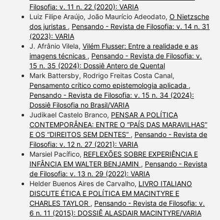
Filosofia: v. 11 n. 22 (2020): VARIA
Luiz Filipe Araújo, João Maurício Adeodato,
O Nietzsche
dos juristas
,
Pensando - Revista de Filosofia: v. 14 n. 31
(2023): VARIA
J. Afrânio Vilela,
Vilém Flusser: Entre a realidade e as
imagens técnicas
,
Pensando - Revista de Filosofia: v.
15 n. 35 (2024): Dossiê Antero de Quental
Mark Battersby, Rodrigo Freitas Costa Canal,
Pensamento crítico como epistemologia aplicada
,
Pensando - Revista de Filosofia: v. 15 n. 34 (2024):
Dossiê Filosofia no Brasil/VARIA
Judikael Castelo Branco,
PENSAR A POLÍTICA
CONTEMPORÂNEA: ENTRE O “PAÍS DAS MARAVILHAS”
E OS “DIREITOS SEM DENTES”
,
Pensando - Revista de
Filosofia: v. 12 n. 27 (2021): VARIA
Marsiel Pacífico,
REFLEXÕES SOBRE EXPERIÊNCIA E
INFÂNCIA EM WALTER BENJAMIN
,
Pensando - Revista
de Filosofia: v. 13 n. 29 (2022): VARIA
Helder Buenos Aires de Carvalho,
LIVRO ITALIANO
DISCUTE ÉTICA E POLÍTICA EM MACINTYRE E
CHARLES TAYLOR
,
Pensando - Revista de Filosofia: v.
6 n. 11 (2015): DOSSIÊ ALASDAIR MACINTYRE/VARIA