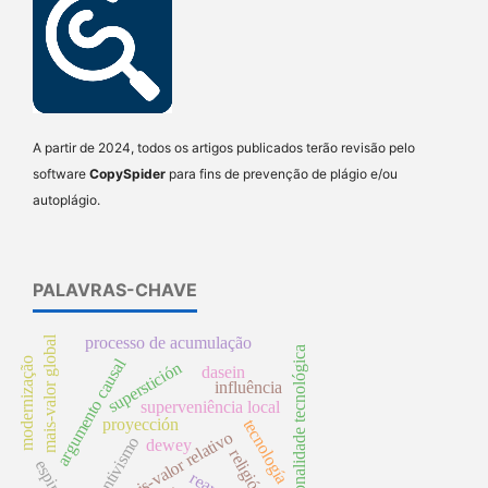
A partir de 2024, todos os artigos publicados terão revisão pelo
software
CopySpider
para fins de prevenção de plágio e/ou
autoplágio.
PALAVRAS-CHAVE
mais-valor global
processo de acumulação
racionalidade tecnológica
argumento causal
modernização
superstición
dasein
influência
superveniência local
proyección
tecnología
mais-valor relativo
disjuntivismo
dewey
religión
espirito