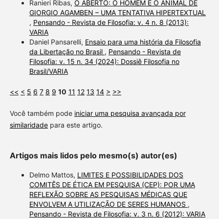
Ranieri Ribas,
O ABERTO: O HOMEM E O ANIMAL DE
GIORGIO AGAMBEN – UMA TENTATIVA HIPERTEXTUAL
,
Pensando - Revista de Filosofia: v. 4 n. 8 (2013):
VARIA
Daniel Pansarelli,
Ensaio para uma história da Filosofia
da Libertação no Brasil
,
Pensando - Revista de
Filosofia: v. 15 n. 34 (2024): Dossiê Filosofia no
Brasil/VARIA
<<
<
5
6
7
8
9
10
11
12
13
14
>
>>
Você também pode
iniciar uma pesquisa avançada por
similaridade
para este artigo.
Artigos mais lidos pelo mesmo(s) autor(es)
Delmo Mattos,
LIMITES E POSSIBILIDADES DOS
COMITÊS DE ÉTICA EM PESQUISA (CEP): POR UMA
REFLEXÃO SOBRE AS PESQUISAS MÉDICAS QUE
ENVOLVEM A UTILIZAÇÃO DE SERES HUMANOS
,
Pensando - Revista de Filosofia: v. 3 n. 6 (2012): VARIA