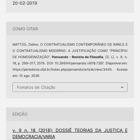
20-02-2019
COMO CITAR
MATTOS, Delmo. O CONTRATUALISMO CONTEMPORÂNEO DE RAWLS E
O CONTRATUALISMO MODERNO: A JUSTIFICAÇÃO COMO “PRINCÍPIO
DE HOMOGEINIZAÇÃO”.
Pensando - Revista de Filosofia
,
[S. l.]
, v. 9, n.
18, p. 299–317, 2019. DOI: 10.26694/pensando.v9i18.7287. Disponível em:
https://periodicos.ufpi.br/index.php/pensando/article/view/3445. Acesso
em: 10 ago. 2026.
Fomatos de Citação
EDIÇÃO
v. 9 n. 18 (2018): DOSSIÊ TEORIAS DA JUSTIÇA E
DEMOCRACIA/VARIA