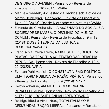
DE GIORGIO AGAMBEN
,
Pensando - Revista de
Filosofia: v. 5 n. 10 (2014): VARIA
Manuela Saadeh,
A questão da Técnica sob a ótica de
Martin Heidegger
,
Pensando - Revista de Filosofia: v.
14 n. 33 (2023): Dossiê Nietzsche e a Natureza/VARIA
Elivanda de Oliveira Silva,
A ASCENSÃO DO SOCIAL E A
SOCIEDADE DE MASSA: O DECLÍNIO DO MUNDO
COMUM
,
Pensando - Revista de Filosofia: v. 9 n. 18
(2018): DOSSIÊ TEORIAS DA JUSTIÇA E
DEMOCRACIA/VARIA
Francisco Oliveira Freire,
A MIMESE FILOSÓFICA EM
PLATÃO: DA TRAGÉDIA AO TEATRO DAS IDEIAS NA
REPÚBLICA
,
Pensando - Revista de Filosofia: v. 13 n.
29 (2022): VARIA
Everton Puhl Maciel ,
O CONSTRUTIVISMO POLÍTICO:
UMA TEORIA PÚBLICA DA RAZÃO PRÁTICA
,
Pensando
- Revista de Filosofia: v. 5 n. 9 (2014): VARIA
Helton Adverse,
ARENDT E A DEMOCRACIA
REPRESENTATIVA
,
Pensando - Revista de Filosofia: v. 9
n. 17 (2018): DOSSIÊ HANNAH ARENDT/VARIA
Rodrigo Ribeiro Alves Neto,
TOTALITALISMO E
DESMUNDANIZAÇÃO LIBERAL
,
Pensando - Revista de