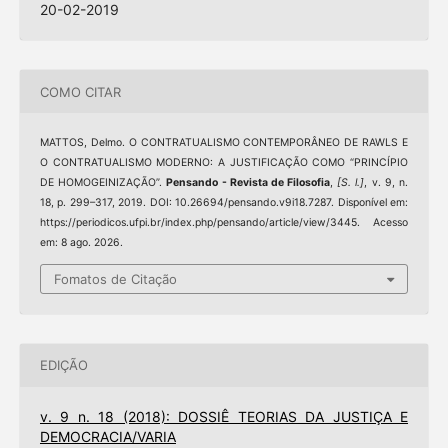
20-02-2019
COMO CITAR
MATTOS, Delmo. O CONTRATUALISMO CONTEMPORÂNEO DE RAWLS E
O CONTRATUALISMO MODERNO: A JUSTIFICAÇÃO COMO “PRINCÍPIO
DE HOMOGEINIZAÇÃO”.
Pensando - Revista de Filosofia
,
[S. l.]
, v. 9, n.
18, p. 299–317, 2019. DOI: 10.26694/pensando.v9i18.7287. Disponível em:
https://periodicos.ufpi.br/index.php/pensando/article/view/3445. Acesso
em: 8 ago. 2026.
Fomatos de Citação
EDIÇÃO
v. 9 n. 18 (2018): DOSSIÊ TEORIAS DA JUSTIÇA E
DEMOCRACIA/VARIA