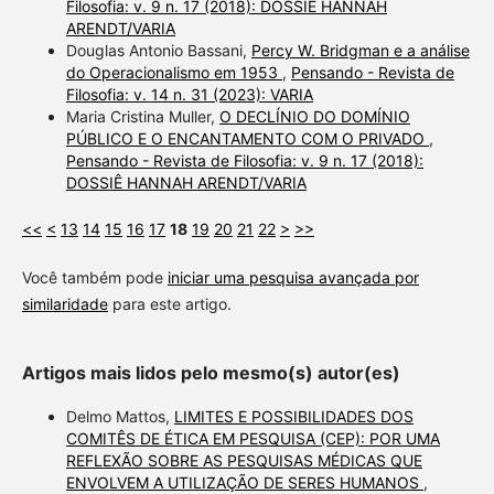
Filosofia: v. 9 n. 17 (2018): DOSSIÊ HANNAH
ARENDT/VARIA
Douglas Antonio Bassani,
Percy W. Bridgman e a análise
do Operacionalismo em 1953
,
Pensando - Revista de
Filosofia: v. 14 n. 31 (2023): VARIA
Maria Cristina Muller,
O DECLÍNIO DO DOMÍNIO
PÚBLICO E O ENCANTAMENTO COM O PRIVADO
,
Pensando - Revista de Filosofia: v. 9 n. 17 (2018):
DOSSIÊ HANNAH ARENDT/VARIA
<<
<
13
14
15
16
17
18
19
20
21
22
>
>>
Você também pode
iniciar uma pesquisa avançada por
similaridade
para este artigo.
Artigos mais lidos pelo mesmo(s) autor(es)
Delmo Mattos,
LIMITES E POSSIBILIDADES DOS
COMITÊS DE ÉTICA EM PESQUISA (CEP): POR UMA
REFLEXÃO SOBRE AS PESQUISAS MÉDICAS QUE
ENVOLVEM A UTILIZAÇÃO DE SERES HUMANOS
,