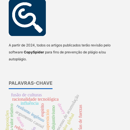
A partir de 2024, todos os artigos publicados terão revisão pelo
software
CopySpider
para fins de prevenção de plágio e/ou
autoplágio.
PALAVRAS-CHAVE
fusão de culturas
processo de acumulação
racionalidade tecnológica
influência
dewey
realismo ingênuo
espirito
mais-valor relativo
teorías de fuerzas
disjuntivismo
argumento causal
superstición
disposições
mais-valor global
dasein
religión